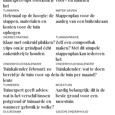
tuinexpert-tips voorkom je
voor- en nadelen
het
TUINIEREN
WATER GEVEN
Helemaal op de hoogte: de
Stappenplan voor de
stappen, materialen en
aanleg van een buitenkraan
kosten voor de tuin
ophogen
SIERBESTRATING
TUININSPIRATIE
Klaar met onkruid plukken?
Zelf een compostbak
5 tips om je grindpad écht
maken? Met dit simpele
onkruidvrij te houden
stappenplan kan iedereen
het
ONDERHOUDSKALENDER
ONDERHOUDSKALENDER
Tuinkalender februari: zo
Tuinkalender: wat te doen
bereid je de tuin voor op de
in de tuin per maand?
lente
TUINIEREN
MOESTUIN
Tuinexpert geeft advies:
Aardig belangrijk: dit is de
wat is het verschil tussen
beste grond voor een
potgrond & tuinaarde en
moestuin
wanneer gebruik je welke?
DUURZAAM
GAZON ONDERHOUD