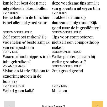
kun je het best doen met
deze voedzame tips smul je
uitgebloeide bloembollen
van groenten uit eigen tuin
TUINIEREN
TUINIEREN
Eierschalen in de tuin: hier
Trakteer de tuin op
is het allemaal goed voor
duurzame potgrond: ‘Kijk
goed naar de ingrediënten’
BODEMONDERHOUD
BODEMONDERHOUD
Zelf compost maken? De
Tips voor composteren
voordelen & beste aanpak
met zelf een composthoop
van composteren
maken
TUINVIDEO
BODEMONDERHOUD
Waarom houtsnippers in de
Welke planten passen bij
tuin gebruiken?
welke grondsoort?
VIVIAN EN MARK
BODEMONDERHOUD
Vivian en Mark: ‘Tijd om te
Zuurgraad grond
experimenteren in de
borders’
TUININSPIRATIE
TUINVIDEO
Wel of geen kalk?
Mulchen
Pagina 1 van 2