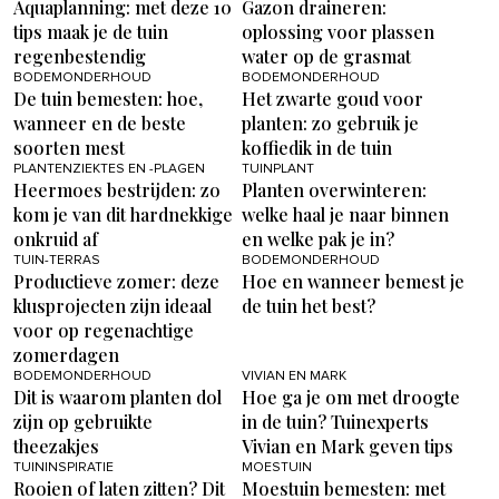
Aquaplanning: met deze 10
Gazon draineren:
tips maak je de tuin
oplossing voor plassen
regenbestendig
water op de grasmat
BODEMONDERHOUD
BODEMONDERHOUD
De tuin bemesten: hoe,
Het zwarte goud voor
wanneer en de beste
planten: zo gebruik je
soorten mest
koffiedik in de tuin
PLANTENZIEKTES EN -PLAGEN
TUINPLANT
Heermoes bestrijden: zo
Planten overwinteren:
kom je van dit hardnekkige
welke haal je naar binnen
onkruid af
en welke pak je in?
TUIN-TERRAS
BODEMONDERHOUD
Productieve zomer: deze
Hoe en wanneer bemest je
klusprojecten zijn ideaal
de tuin het best?
voor op regenachtige
zomerdagen
BODEMONDERHOUD
VIVIAN EN MARK
Dit is waarom planten dol
Hoe ga je om met droogte
zijn op gebruikte
in de tuin? Tuinexperts
theezakjes
Vivian en Mark geven tips
TUININSPIRATIE
MOESTUIN
Rooien of laten zitten? Dit
Moestuin bemesten: met