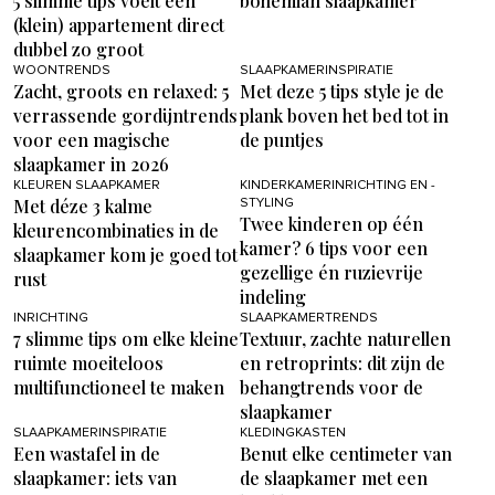
5 slimme tips voelt een
bohemian slaapkamer
(klein) appartement direct
dubbel zo groot
WOONTRENDS
SLAAPKAMERINSPIRATIE
Zacht, groots en relaxed: 5
Met deze 5 tips style je de
verrassende gordijntrends
plank boven het bed tot in
voor een magische
de puntjes
slaapkamer in 2026
KLEUREN SLAAPKAMER
KINDERKAMERINRICHTING EN -
Met déze 3 kalme
STYLING
Twee kinderen op één
kleurencombinaties in de
kamer? 6 tips voor een
slaapkamer kom je goed tot
gezellige én ruzievrije
rust
indeling
INRICHTING
SLAAPKAMERTRENDS
7 slimme tips om elke kleine
Textuur, zachte naturellen
ruimte moeiteloos
en retroprints: dit zijn de
multifunctioneel te maken
behangtrends voor de
slaapkamer
SLAAPKAMERINSPIRATIE
KLEDINGKASTEN
Een wastafel in de
Benut elke centimeter van
slaapkamer: iets van
de slaapkamer met een