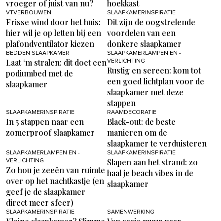
vroeger of juist van nu?
hoekkast
VTVERBOUWEN
SLAAPKAMERINSPIRATIE
Frisse wind door het huis:
Dit zijn de oogstrelende
hier wil je op letten bij een
voordelen van een
plafondventilator kiezen
donkere slaapkamer
BEDDEN SLAAPKAMER
SLAAPKAMERLAMPEN EN -
Laat ‘m stralen: dit doet een
VERLICHTING
Rustig en sereen: kom tot
podiumbed met de
een goed lichtplan voor de
slaapkamer
slaapkamer met deze
stappen
SLAAPKAMERINSPIRATIE
RAAMDECORATIE
In 5 stappen naar een
Black-out: de beste
zomerproof slaapkamer
manieren om de
slaapkamer te verduisteren
SLAAPKAMERLAMPEN EN -
SLAAPKAMERINSPIRATIE
Slapen aan het strand: zo
VERLICHTING
Zo hou je zeeën van ruimte
haal je beach vibes in de
over op het nachtkastje (en
slaapkamer
geef je de slaapkamer
direct meer sfeer)
SLAAPKAMERINSPIRATIE
SAMENWERKING