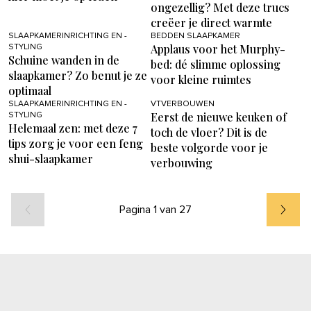
ongezellig? Met deze trucs
creëer je direct warmte
SLAAPKAMERINRICHTING EN -
BEDDEN SLAAPKAMER
Applaus voor het Murphy-
STYLING
Schuine wanden in de
bed: dé slimme oplossing
slaapkamer? Zo benut je ze
voor kleine ruimtes
optimaal
SLAAPKAMERINRICHTING EN -
VTVERBOUWEN
Eerst de nieuwe keuken of
STYLING
Helemaal zen: met deze 7
toch de vloer? Dit is de
tips zorg je voor een feng
beste volgorde voor je
shui-slaapkamer
verbouwing
Pagina 1 van 27