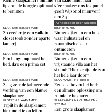
Kleine slaapkamer? Slimme
Van saaie muur naar
tips om de hoogte optimaal
sfeermaker: ons testpanel
te benutten
geeft Wijzonol muurverf
een 8,5
Aangeboden door Wijzonol
SLAAPKAMERINSPIRATIE
BINNENKIJKEN
Zo creëer je een walk-in
Binnenkijken in een huis
closet (ook zonder aparte
waar industrieel en
kamer)
romantisch elkaar
ontmoeten
SLAAPKAMERINSPIRATIE
BINNENKIJKEN
Een hanglamp naast het
Binnenkijken in een
bed, da’s een prima zet
vrijstaande villa aan het
strand: “Hier schijnt de zon
het hele jaar door”
SLAAPKAMERINSPIRATIE
SLAAPKAMERINSPIRATIE
Zalig zen: de kalmerende
Een kast boven het bed:
werking van een blauwe
een slimme oplossing om
slaapkamer
ruimte te besparen
VLOEREN SLAAPKAMER
SLAAPKAMERINRICHTING EN -
Tapijt in de slaapkamer:
STYLING
Een grote slaapkamer
hier moet je op letten