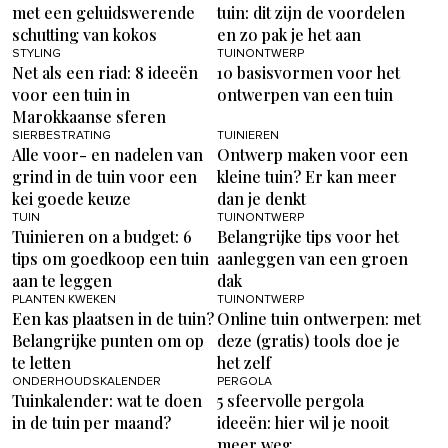
met een geluidswerende
tuin: dit zijn de voordelen
schutting van kokos
en zo pak je het aan
STYLING
TUINONTWERP
Net als een riad: 8 ideeën
10 basisvormen voor het
voor een tuin in
ontwerpen van een tuin
Marokkaanse sferen
SIERBESTRATING
TUINIEREN
Alle voor- en nadelen van
Ontwerp maken voor een
grind in de tuin voor een
kleine tuin? Er kan meer
kei goede keuze
dan je denkt
TUIN
TUINONTWERP
Tuinieren on a budget: 6
Belangrijke tips voor het
tips om goedkoop een tuin
aanleggen van een groen
aan te leggen
dak
PLANTEN KWEKEN
TUINONTWERP
Een kas plaatsen in de tuin?
Online tuin ontwerpen: met
Belangrijke punten om op
deze (gratis) tools doe je
te letten
het zelf
ONDERHOUDSKALENDER
PERGOLA
Tuinkalender: wat te doen
5 sfeervolle pergola
in de tuin per maand?
ideeën: hier wil je nooit
meer weg