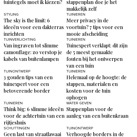
tuintegels moet ik kiezen?
stappenplan doe je het
makkelijk zelf
STYLING
TUINIEREN
The sky is the limit: 6
Meer privacy in de
ideeën voor een dakterras
voortuin? 7 tips voor een
inrichten
mooie afscheiding
TUINVERLICHTING
TUINIEREN
Van ingraven tot slimme
Tuinexpert verklapt: dit zijn
camouflage: zo verstop je
de 5 meest gemaakte
kabels van buitenlampen
fouten bij het ontwerpen
van een tuin
TUINONTWERP
TUINIEREN
3 gouden tips van een
Helemaal op de hoogte: de
tuinexpert voor een
stappen, materialen en
betoverende border
kosten voor de tuin
ophogen
TUINIEREN
WATER GEVEN
Think big: 6 slimme ideeën
Stappenplan voor de
voor de achtertuin van een
aanleg van een buitenkraan
rijtjeshuis
SCHUTTINGEN
TUINONTWERP
Geen last van straatlawaai
Verhoogde borders in de