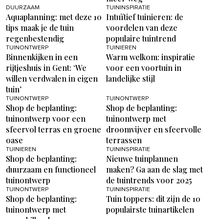
DUURZAAM
TUININSPIRATIE
Aquaplanning: met deze 10
Intuïtief tuinieren: de
tips maak je de tuin
voordelen van deze
regenbestendig
populaire tuintrend
TUINONTWERP
TUINIEREN
Binnenkijken in een
Warm welkom: inspiratie
rijtjeshuis in Gent: ‘We
voor een voortuin in
willen verdwalen in eigen
landelijke stijl
tuin’
TUINONTWERP
TUINONTWERP
Shop de beplanting:
Shop de beplanting:
tuinontwerp voor een
tuinontwerp met
sfeervol terras en groene
droomvijver en sfeervolle
oase
terrassen
TUINIEREN
TUININSPIRATIE
Shop de beplanting:
Nieuwe tuinplannen
duurzaam en functioneel
maken? Ga aan de slag met
tuinontwerp
de tuintrends voor 2025
TUINONTWERP
TUININSPIRATIE
Shop de beplanting:
Tuin toppers: dit zijn de 10
tuinontwerp met
populairste tuinartikelen