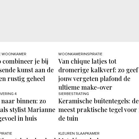
E WOONKAMER
WOONKAMERINSPIRATIE
o combineer je bij
Van chique latjes tot
sende kunst aan de
dromerige kalkverf: zo geef 
en rustig geheel
jouw vergeten plafond de
ultieme make-over
EVERING 4
SIERBESTRATING
 naar binnen: zo
Keramische buitentegels: de
 als stylist Marianne
meest praktische tegel voor 
gevoel in huis
de tuin
IRATIE
KLEUREN SLAAPKAMER