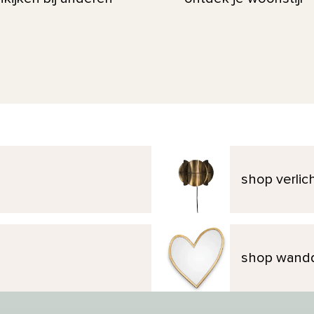
shop verlic
shop wandd