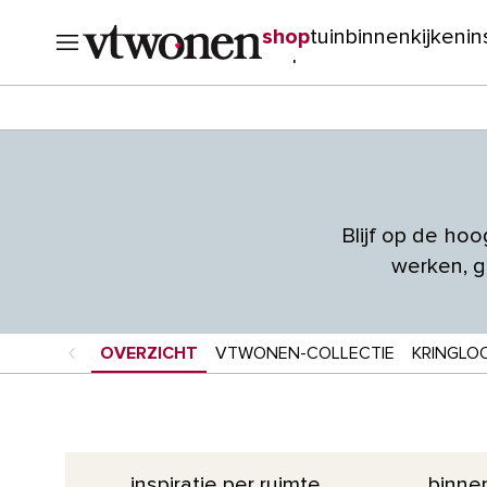
shop
tuin
binnenkijken
in
verbouwen
cursussen
o
Blijf op de ho
werken, g
OVERZICHT
VTWONEN-COLLECTIE
KRINGLO
inspiratie per ruimte
binnen