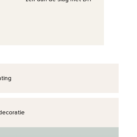
hting
ecoratie