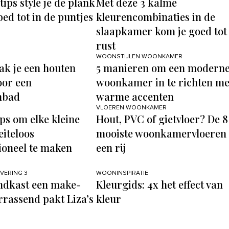
tips style je de plank
Met déze 3 kalme
bed tot in de puntjes
kleurencombinaties in de
slaapkamer kom je goed tot
rust
WOONSTIJLEN WOONKAMER
ak je een houten
5 manieren om een modern
or een
woonkamer in te richten me
mbad
warme accenten
VLOEREN WOONKAMER
ips om elke kleine
Hout, PVC of gietvloer? De 8
iteloos
mooiste woonkamervloeren
ioneel te maken
een rij
EVERING 3
WOONINSPIRATIE
ndkast een make-
Kleurgids: 4x het effect van
errassend pakt Liza’s
kleur