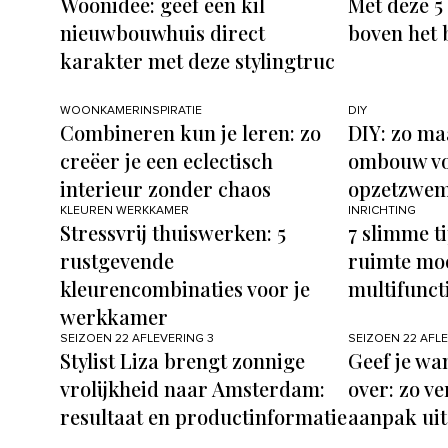
Woonidee: geef een kil
Met deze 5 
nieuwbouwhuis direct
boven het 
karakter met deze stylingtruc
WOONKAMERINSPIRATIE
DIY
Combineren kun je leren: zo
DIY: zo ma
creëer je een eclectisch
ombouw vo
interieur zonder chaos
opzetzwe
KLEUREN WERKKAMER
INRICHTING
Stressvrij thuiswerken: 5
7 slimme t
rustgevende
ruimte moe
kleurencombinaties voor je
multifunct
werkkamer
SEIZOEN 22 AFLEVERING 3
SEIZOEN 22 AFL
Stylist Liza brengt zonnige
Geef je wa
vrolijkheid naar Amsterdam:
over: zo v
resultaat en productinformatie
aanpak uit