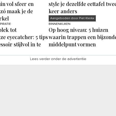
in vol sfeer en
style je dezelfde eettafel twe
zó maak je de
keer anders
rkel
Aangeboden door Piet Klerkx
IRATIE
BINNENKIJKEN
lek tot
Op hoog niveau: 5 huizen
e eyecatcher: 5 tips
waarin trappen een bijzond
soir stijlvol in te
middelpunt vormen
Lees verder onder de advertentie