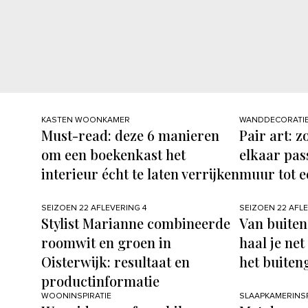
KASTEN WOONKAMER
WANDDECORATI
Must-read: deze 6 manieren
Pair art: z
om een boekenkast het
elkaar pas
interieur écht te laten verrijken
muur tot e
SEIZOEN 22 AFLEVERING 4
SEIZOEN 22 AFL
Stylist Marianne combineerde
Van buiten
roomwit en groen in
haal je net
Oisterwijk: resultaat en
het buiten
productinformatie
WOONINSPIRATIE
SLAAPKAMERINSP