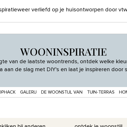
spiratie
weer verliefd op je huis
ontworpen door vt
ver ons
WOONINSPIRATIE
ogte van de laatste woontrends, ontdek welke kle
a aan de slag met DIY's en laat je inspireren door 
OPHACK
GALERIJ
DE WOONSTIJL VAN
TUIN-TERRAS
HO
kijken bij anderen
ontdek je woonstijl