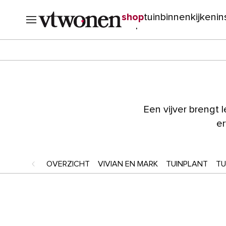
shop
tuin
binnenkijken
in
verbouwen
cursussen
o
Een vijver brengt 
er
OVERZICHT
VIVIAN EN MARK
TUINPLANT
TU