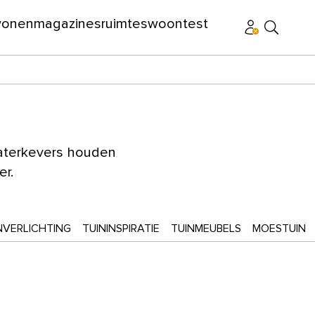
wonen
magazines
ruimtes
woontest
 waterkevers houden
er.
NVERLICHTING
TUININSPIRATIE
TUINMEUBELS
MOESTUIN