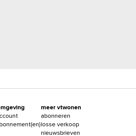
omgeving
meer vtwonen
account
abonneren
abonnement(en)
losse verkoop
nieuwsbrieven