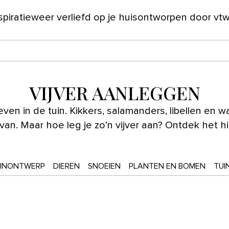
spiratie
weer verliefd op je huis
ontworpen door vt
ver ons
VIJVER AANLEGGEN
leven in de tuin. Kikkers, salamanders, libellen en
van. Maar hoe leg je zo’n vijver aan? Ontdek het hi
INONTWERP
DIEREN
SNOEIEN
PLANTEN EN BOMEN
TUI