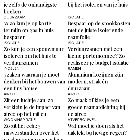
je zelfs de onhandigste
bij het isoleren van je huis
hoeken
DUURZAAM
ISOLATIE
3x zo kun je op korte
Bespaar op de stookkosten
termijn op gas in huis
met de juiste isolerende
besparen
raamfolie
ISOLATIE
ISOLATIE
Zo kun je een spouwmuur
Verduurzamen met een
isoleren om het huis te
kleine portemonnee? Zo
verduurzamen
realiseer je budget isolatie
INDELEN
RAMEN
5 zaken waaraan je moet
Aluminium kozijnen zijn
denken bij het bouwen van
modern, strak én
een tiny house
duurzaam
AIRCO
AIRCO
Zit een luchtje aan: zo
Zo maak of kies je een
verklein je de impact van
goede raamafdichting bij
airco op het milieu
de airco
WOONINSPIRATIE
VTVERBOUWEN
Zo zit het echt: 3
Wat moet je doen als het
misverstanden over het
dak lekt bij hevige regen?
verduurzamen van je huis