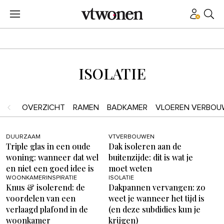
ISOLATIE
OVERZICHT
RAMEN
BADKAMER
VLOEREN VERBOU
DUURZAAM
VTVERBOUWEN
Triple glas in een oude
Dak isoleren aan de
woning: wanneer dat wel
buitenzijde: dit is wat je
en niet een goed idee is
moet weten
WOONKAMERINSPIRATIE
ISOLATIE
Knus & isolerend: de
Dakpannen vervangen: zo
voordelen van een
weet je wanneer het tijd is
verlaagd plafond in de
(en deze subdidies kun je
woonkamer
krijgen)