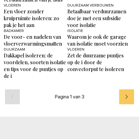
VLOEREN
DUURZAAM VERBOUWEN
Een vloer zonder
Betaalbaar verduurzamen
kruipruimte isoleren: zo
doe je met een subsidie
pak je het aan
voor isolatie
BADKAMER
ISOLATIE
De voor- en nadelen van
Waarom je ook de garage
vloerverwarmingsmatten
van isolatie moet voorzien
DUURZAAM
VLOEREN
Dakkapel isoleren: de
Zet de duurzame puntjes
voordelen, soorten isolatie
op de i door de
en tips voor de puntjes op
convectorput te isoleren
de i
Pagina 1 van 3