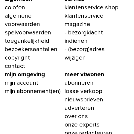
colofon
klantenservice shop
algemene
klantenservice
voorwaarden
magazine
spelvoorwaarden
- bezorgklacht
toegankelijkheid
indienen
bezoekersaantallen
- (bezorg)adres
copyright
wijzigen
contact
mijn omgeving
meer vtwonen
mijn account
abonneren
mijn abonnement(en)
losse verkoop
nieuwsbrieven
adverteren
over ons
onze experts
onze redacteuren