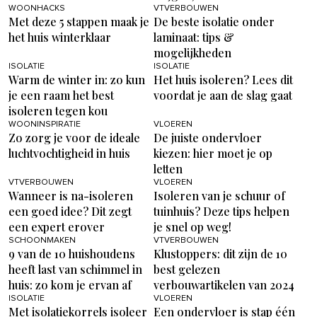
WOONHACKS
VTVERBOUWEN
Met deze 5 stappen maak je
De beste isolatie onder
het huis winterklaar
laminaat: tips &
mogelijkheden
ISOLATIE
ISOLATIE
Warm de winter in: zo kun
Het huis isoleren? Lees dit
je een raam het best
voordat je aan de slag gaat
isoleren tegen kou
WOONINSPIRATIE
VLOEREN
Zo zorg je voor de ideale
De juiste ondervloer
luchtvochtigheid in huis
kiezen: hier moet je op
letten
VTVERBOUWEN
VLOEREN
Wanneer is na-isoleren
Isoleren van je schuur of
een goed idee? Dit zegt
tuinhuis? Deze tips helpen
een expert erover
je snel op weg!
SCHOONMAKEN
VTVERBOUWEN
9 van de 10 huishoudens
Klustoppers: dit zijn de 10
heeft last van schimmel in
best gelezen
huis: zo kom je ervan af
verbouwartikelen van 2024
ISOLATIE
VLOEREN
Met isolatiekorrels isoleer
Een ondervloer is stap één