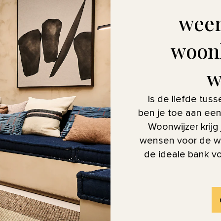
weer
woon
w
Is de liefde tus
ben je toe aan ee
Woonwijzer krijg
wensen voor de wo
de ideale bank vo