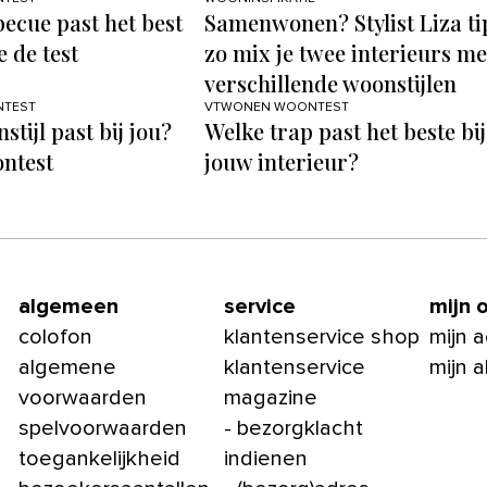
ecue past het best
Samenwonen? Stylist Liza ti
e de test
zo mix je twee interieurs me
verschillende woonstijlen
TEST
VTWONEN WOONTEST
tijl past bij jou?
Welke trap past het beste bij
ntest
jouw interieur?
algemeen
service
mijn 
colofon
klantenservice shop
mijn 
algemene
klantenservice
mijn 
voorwaarden
magazine
spelvoorwaarden
- bezorgklacht
toegankelijkheid
indienen