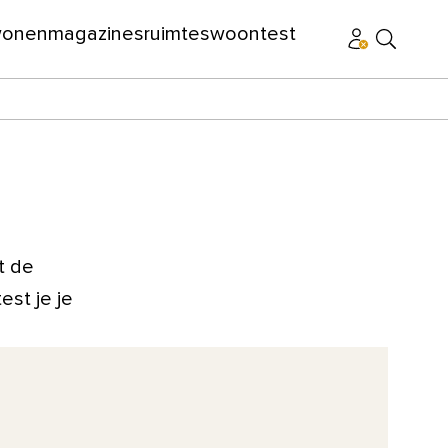
wonen
magazines
ruimtes
woontest
t de
st je je