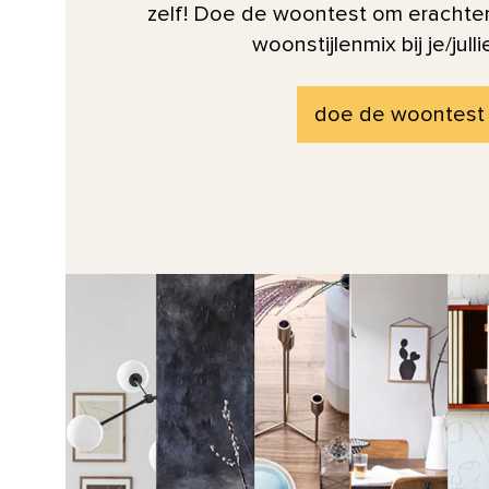
zelf! Doe de woontest om erachte
woonstijlenmix bij je/julli
doe de woontest