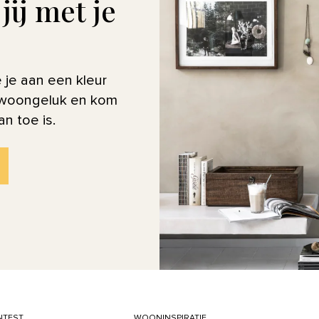
ij met je
je je aan een kleur
e woongeluk en kom
an toe is.
TEST
WOONINSPIRATIE