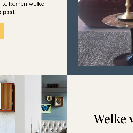
r te komen welke
e past.
Welke w