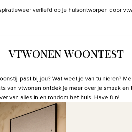
spiratie
weer verliefd op je huis
ontworpen door vt
ver ons
VTWONEN WOONTEST
onstijl past bij jou? Wat weet je van tuinieren? Me
s van vtwonen ontdek je meer over je smaak en te
ver van alles in en rondom het huis. Have fun!