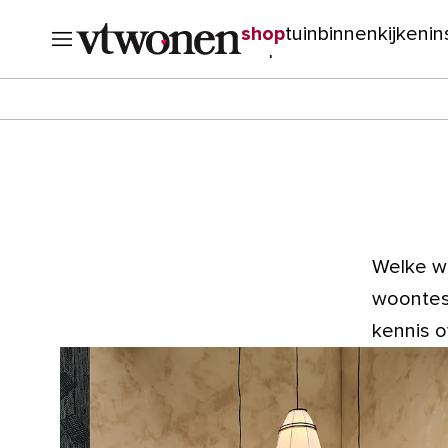
shop
tuin
binnenkijken
in
verbouwen
cursussen
o
Welke wo
woontest
kennis o