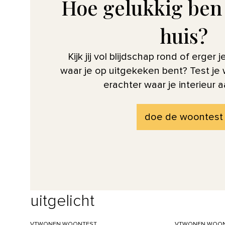
Hoe gelukkig ben j
huis?
Kijk jij vol blijdschap rond of erger 
waar je op uitgekeken bent? Test j
erachter waar je interieur a
doe de woontest
uitgelicht
VTWONEN WOONTEST
VTWONEN WOON