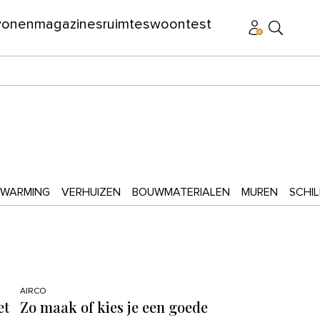
wonen
magazines
ruimtes
woontest
RWARMING
VERHUIZEN
BOUWMATERIALEN
MUREN
SCHI
AIRCO
et
Zo maak of kies je een goede