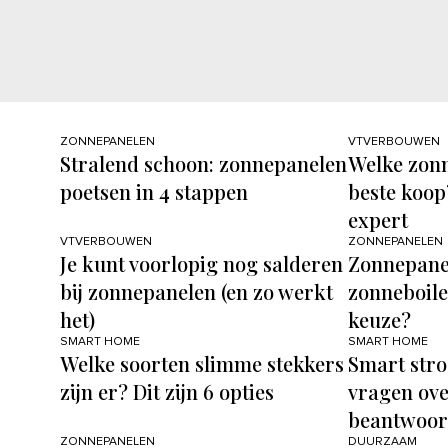
ZONNEPANELEN
VTVERBOUWEN
Stralend schoon: zonnepanelen
Welke zonn
poetsen in 4 stappen
beste koop?
expert
VTVERBOUWEN
ZONNEPANELEN
Je kunt voorlopig nog salderen
Zonnepanel
bij zonnepanelen (en zo werkt
zonneboiler
het)
keuze?
SMART HOME
SMART HOME
Welke soorten slimme stekkers
Smart stro
zijn er? Dit zijn 6 opties
vragen ove
beantwoo
ZONNEPANELEN
DUURZAAM