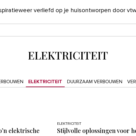
spiratie
weer verliefd op je huis
ontworpen door vt
ver ons
ELEKTRICITEIT
ERBOUWEN
ELEKTRICITEIT
DUURZAAM VERBOUWEN
VE
ELEKTRICITEIT
o’n elektrische
Stijlvolle oplossingen voor h