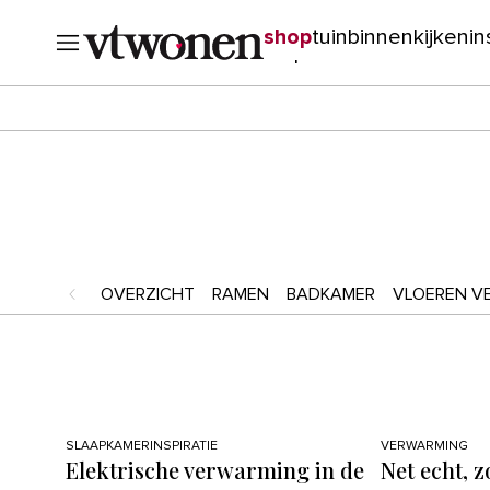
shop
tuin
binnenkijken
in
verbouwen
cursussen
o
OVERZICHT
RAMEN
BADKAMER
VLOEREN V
SLAAPKAMERINSPIRATIE
VERWARMING
Elektrische verwarming in de
Net echt, z