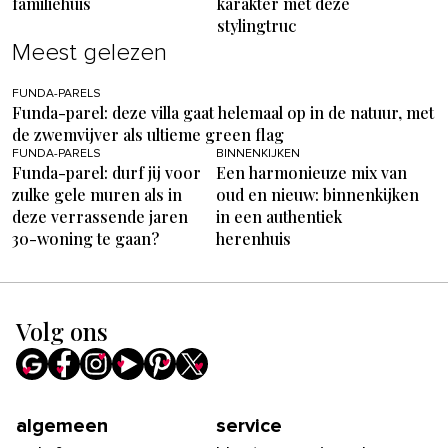
familiehuis
karakter met deze
stylingtruc
Meest gelezen
FUNDA-PARELS
Funda-parel: deze villa gaat helemaal op in de natuur, met
de zwemvijver als ultieme green flag
FUNDA-PARELS
BINNENKIJKEN
Funda-parel: durf jij voor
Een harmonieuze mix van
zulke gele muren als in
oud en nieuw: binnenkijken
deze verrassende jaren
in een authentiek
30-woning te gaan?
herenhuis
Volg ons
algemeen
service