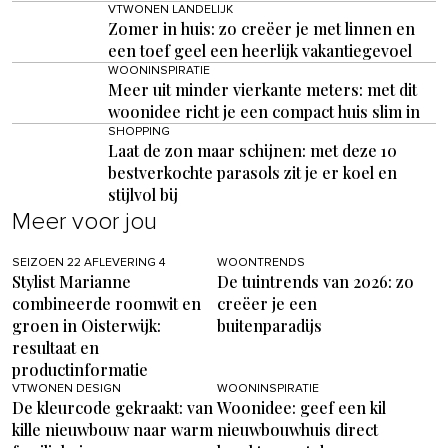
VTWONEN LANDELIJK
Zomer in huis: zo creëer je met linnen en
een toef geel een heerlijk vakantiegevoel
WOONINSPIRATIE
Meer uit minder vierkante meters: met dit
woonidee richt je een compact huis slim in
SHOPPING
Laat de zon maar schijnen: met deze 10
bestverkochte parasols zit je er koel en
stijlvol bij
Meer voor jou
SEIZOEN 22 AFLEVERING 4
WOONTRENDS
Stylist Marianne
De tuintrends van 2026: zo
combineerde roomwit en
creëer je een
groen in Oisterwijk:
buitenparadijs
resultaat en
productinformatie
VTWONEN DESIGN
WOONINSPIRATIE
De kleurcode gekraakt: van
Woonidee: geef een kil
kille nieuwbouw naar warm
nieuwbouwhuis direct