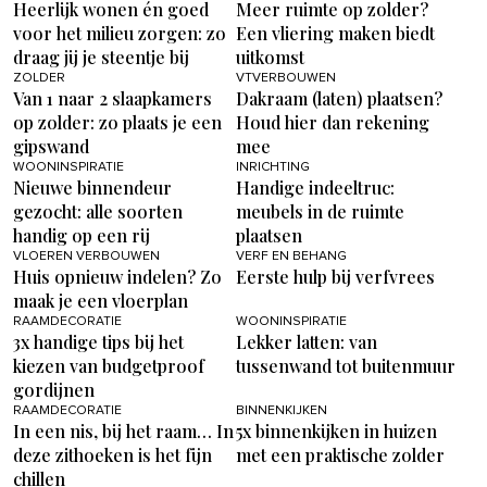
Heerlijk wonen én goed
Meer ruimte op zolder?
voor het milieu zorgen: zo
Een vliering maken biedt
draag jij je steentje bij
uitkomst
ZOLDER
VTVERBOUWEN
Van 1 naar 2 slaapkamers
Dakraam (laten) plaatsen?
op zolder: zo plaats je een
Houd hier dan rekening
gipswand
mee
WOONINSPIRATIE
INRICHTING
Nieuwe binnendeur
Handige indeeltruc:
gezocht: alle soorten
meubels in de ruimte
handig op een rij
plaatsen
VLOEREN VERBOUWEN
VERF EN BEHANG
Huis opnieuw indelen? Zo
Eerste hulp bij verfvrees
maak je een vloerplan
RAAMDECORATIE
WOONINSPIRATIE
3x handige tips bij het
Lekker latten: van
kiezen van budgetproof
tussenwand tot buitenmuur
gordijnen
RAAMDECORATIE
BINNENKIJKEN
In een nis, bij het raam… In
5x binnenkijken in huizen
deze zithoeken is het fijn
met een praktische zolder
chillen