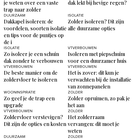
je weten over een vaste
dak lekt bij hevige regen?
trap naar zolder
DUURZAAM
ISOLATIE
Dakkapel isoleren: de
Zolder isoleren? Dit zijn
voordelen, soorten isolatie
alle duurzame opties
en tips voor de puntjes op
de i
ISOLATIE
VTVERBOUWEN
Zo isoleer je een schuin
Isoleren met piepschuim
dak zonder te verbouwen
voor een duurzamer huis
VTVERBOUWEN
VTVERBOUWEN
De beste manier om de
Het is zover: dit kun je
zoldervloer te isoleren
verwachten bij de installatie
van zonnepanelen
WOONINSPIRATIE
ZOLDER
Zo geef je de trap een
Zolder opruimen, zo pak je
upgrade
het aan
VTVERBOUWEN
ZOLDER
Zoldervloer verstevigen?
Het zolderraam
Dit zijn de opties en kosten
vervangen: dit moet je
weten
DUURZAAM
ZOLDER