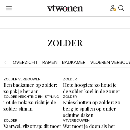
ZOLDER
OVERZICHT
RAMEN
BADKAMER
VLOEREN VERBOU
ZOLDER VERBOUWEN
ZOLDER
Een badkamer op zolder:
Hete hoogtes: zo houd je
zo pak je het aan
de zolder koel in de zomer
ZOLDERINRICHTING EN -STYLING
ZOLDER
Tot de nok: zo richt je de
Knieschotten op zolder: zo
zolder slim in
berg je spullen op onder
schuine daken
ZOLDER
VTVERBOUWEN
Vaarwel, vlizotrap: dit moet
Wat moet je doen als het