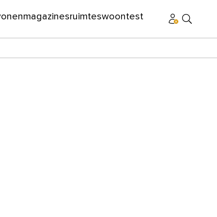
wonen
magazines
ruimtes
woontest