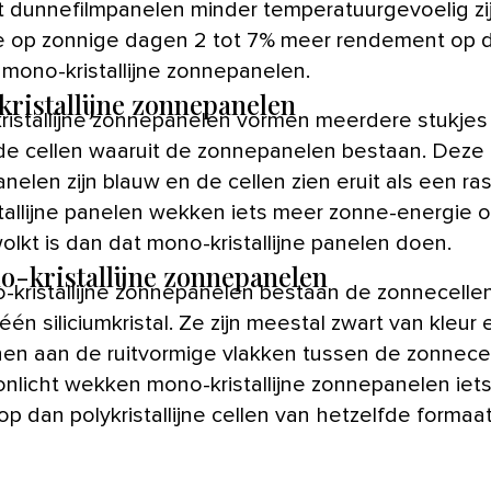
 dunnefilmpanelen minder temperatuurgevoelig zij
e op zonnige dagen 2 tot 7% meer rendement op 
 mono-kristallijne zonnepanelen.
ykristallijne zonnepanelen
kristallijne zonnepanelen vormen meerdere stukjes 
e cellen waaruit de zonnepanelen bestaan. Deze
elen zijn blauw en de cellen zien eruit als een ras
stallijne panelen wekken iets meer zonne-energie o
olkt is dan dat mono-kristallijne panelen doen.
o-kristallijne zonnepanelen
o-kristallijne zonnepanelen bestaan de zonnecellen
één siliciumkristal. Ze zijn meestal zwart van kleur 
en aan de ruitvormige vlakken tussen de zonnecell
zonlicht wekken mono-kristallijne zonnepanelen iet
p dan polykristallijne cellen van hetzelfde formaat