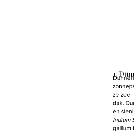
1. Du
Dunnefi
zonnepan
ze zeer
dak. Du
en slen
Indium 
gallium