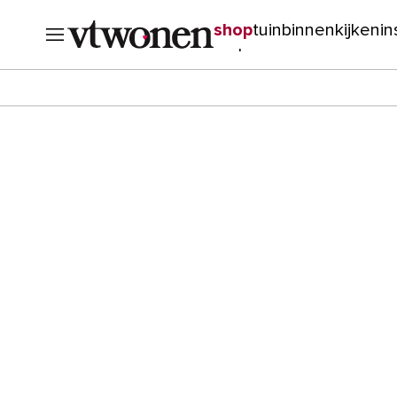
shop
tuin
binnenkijken
in
verbouwen
cursussen
o