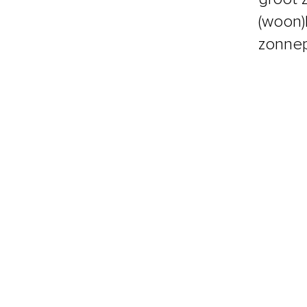
(woon)
zonnep