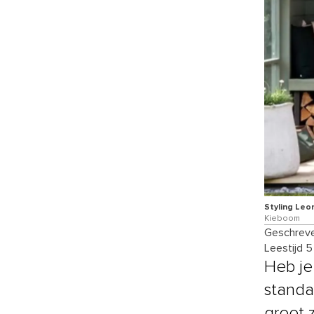
Styling Leo
Kieboom
Geschreve
Leestijd 
Heb je
standa
groot 