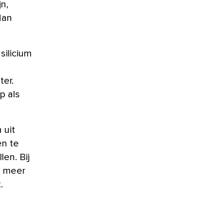
n,
dan
silicium
ter.
p als
 uit
en te
en. Bij
s meer
.