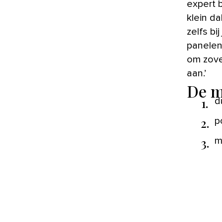
expert 
klein d
zelfs bi
panelen 
om zove
aan.’
De m
1.
d
2.
p
3.
m