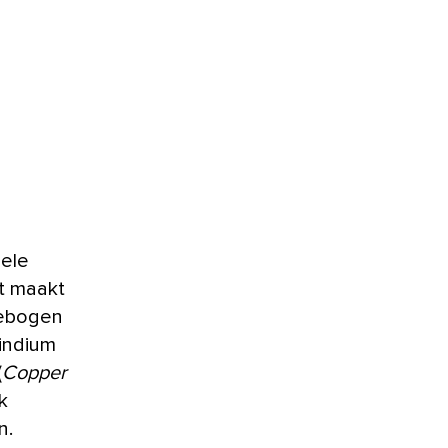
nele
it maakt
gebogen
indium
(
Copper
k
n.