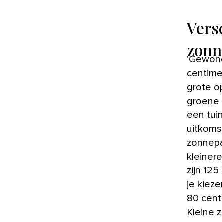
Vers
zonn
‘Gewone’ zonnepanelen zijn meestal 165 centimeter lang en 100
centime
grote o
groene 
een tui
uitkoms
zonnepa
kleiner
zijn 12
je kiez
80 cent
Kleine z