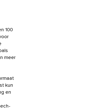
 voor
e
oals
en meer
ormaat
st kun
ng en
tech-