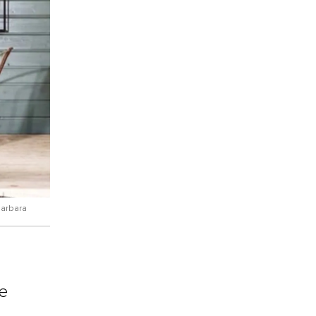
Barbara
e