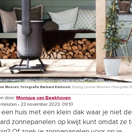
nie Mooren, fotografie Barbara Kieboom
Styling Leonie Mooren | fotografie 
n door:
Monique van Beekhoven
5 minuten
•
23 november 2023, 09:10
 een huis met een klein dak waar je niet de
ard zonnepanelen op kwijt kunt omdat ze t
zijn? Of zoek je zonnepanelen voor op je