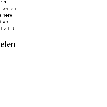
 een
uiken en
leinere
atsen
ra tijd
nelen