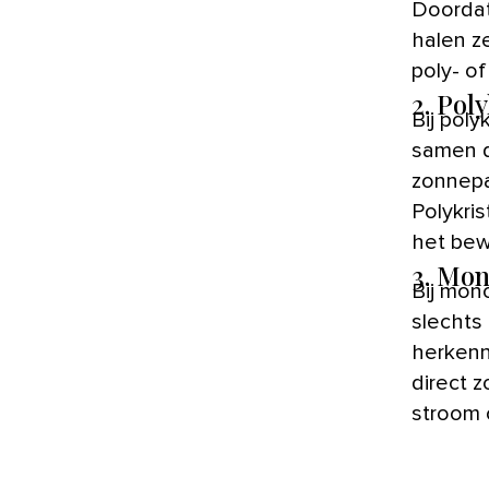
Doordat
halen z
poly- of
2. Pol
Bij poly
samen d
zonnepan
Polykri
het bew
3. Mon
Bij mon
slechts 
herkenn
direct 
stroom o