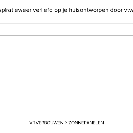
spiratie
weer verliefd op je huis
ontworpen door vt
ver ons
VTVERBOUWEN
ZONNEPANELEN