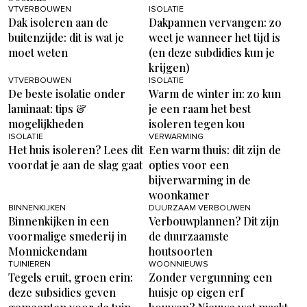
VTVERBOUWEN
ISOLATIE
Dak isoleren aan de
Dakpannen vervangen: zo
buitenzijde: dit is wat je
weet je wanneer het tijd is
moet weten
(en deze subdidies kun je
krijgen)
VTVERBOUWEN
ISOLATIE
De beste isolatie onder
Warm de winter in: zo kun
laminaat: tips &
je een raam het best
mogelijkheden
isoleren tegen kou
ISOLATIE
VERWARMING
Het huis isoleren? Lees dit
Een warm thuis: dit zijn de
voordat je aan de slag gaat
opties voor een
bijverwarming in de
woonkamer
BINNENKIJKEN
DUURZAAM VERBOUWEN
Binnenkijken in een
Verbouwplannen? Dit zijn
voormalige smederij in
de duurzaamste
Monnickendam
houtsoorten
TUINIEREN
WOONNIEUWS
Tegels eruit, groen erin:
Zonder vergunning een
deze subsidies geven
huisje op eigen erf