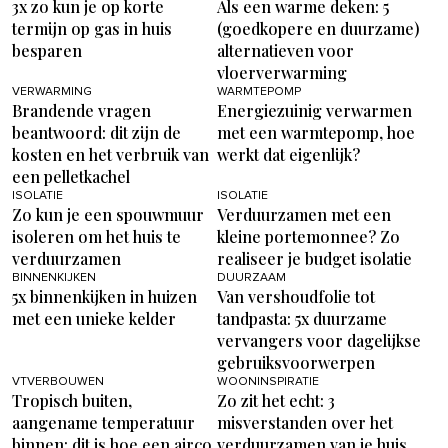
3x zo kun je op korte
Als een warme deken: 5
termijn op gas in huis
(goedkopere en duurzame)
besparen
alternatieven voor
vloerverwarming
VERWARMING
WARMTEPOMP
Brandende vragen
Energiezuinig verwarmen
beantwoord: dit zijn de
met een warmtepomp, hoe
kosten en het verbruik van
werkt dat eigenlijk?
een pelletkachel
ISOLATIE
ISOLATIE
Zo kun je een spouwmuur
Verduurzamen met een
isoleren om het huis te
kleine portemonnee? Zo
verduurzamen
realiseer je budget isolatie
BINNENKIJKEN
DUURZAAM
5x binnenkijken in huizen
Van vershoudfolie tot
met een unieke kelder
tandpasta: 5x duurzame
vervangers voor dagelijkse
gebruiksvoorwerpen
VTVERBOUWEN
WOONINSPIRATIE
Tropisch buiten,
Zo zit het echt: 3
aangename temperatuur
misverstanden over het
binnen: dit is hoe een airco
verduurzamen van je huis