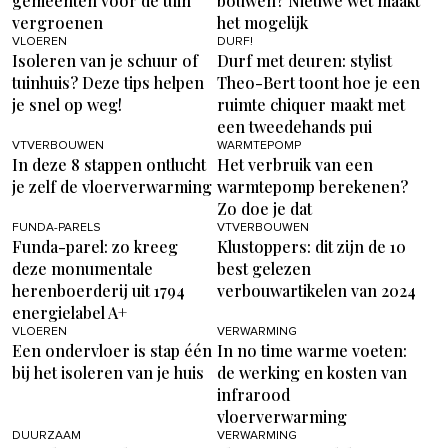
gemeenten voor de tuin
bouwen? Nieuwe wet maakt
vergroenen
het mogelijk
VLOEREN
DURF!
Isoleren van je schuur of
Durf met deuren: stylist
tuinhuis? Deze tips helpen
Theo-Bert toont hoe je een
je snel op weg!
ruimte chiquer maakt met
een tweedehands pui
VTVERBOUWEN
WARMTEPOMP
In deze 8 stappen ontlucht
Het verbruik van een
je zelf de vloerverwarming
warmtepomp berekenen?
Zo doe je dat
FUNDA-PARELS
VTVERBOUWEN
Funda-parel: zo kreeg
Klustoppers: dit zijn de 10
deze monumentale
best gelezen
herenboerderij uit 1794
verbouwartikelen van 2024
energielabel A+
VLOEREN
VERWARMING
Een ondervloer is stap één
In no time warme voeten:
bij het isoleren van je huis
de werking en kosten van
infrarood
vloerverwarming
DUURZAAM
VERWARMING