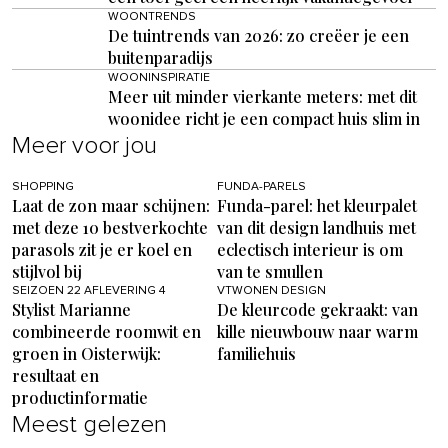
WOONTRENDS
De tuintrends van 2026: zo creëer je een
buitenparadijs
WOONINSPIRATIE
Meer uit minder vierkante meters: met dit
woonidee richt je een compact huis slim in
Meer voor jou
SHOPPING
FUNDA-PARELS
Laat de zon maar schijnen:
Funda-parel: het kleurpalet
met deze 10 bestverkochte
van dit design landhuis met
parasols zit je er koel en
eclectisch interieur is om
stijlvol bij
van te smullen
SEIZOEN 22 AFLEVERING 4
VTWONEN DESIGN
Stylist Marianne
De kleurcode gekraakt: van
combineerde roomwit en
kille nieuwbouw naar warm
groen in Oisterwijk:
familiehuis
resultaat en
productinformatie
Meest gelezen