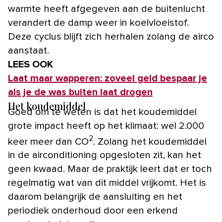
warmte heeft afgegeven aan de buitenlucht
verandert de damp weer in koelvloeistof.
Deze cyclus blijft zich herhalen zolang de airco
aanstaat.
LEES OOK
Laat maar wapperen: zoveel geld bespaar je
als je de was buiten laat drogen
Het koudemiddel
Goed om te weten is dat het koudemiddel
grote impact heeft op het klimaat: wel 2.000
2
keer meer dan CO
. Zolang het koudemiddel
in de airconditioning opgesloten zit, kan het
geen kwaad. Maar de praktijk leert dat er toch
regelmatig wat van dit middel vrijkomt. Het is
daarom belangrijk de aansluiting en het
periodiek onderhoud door een erkend