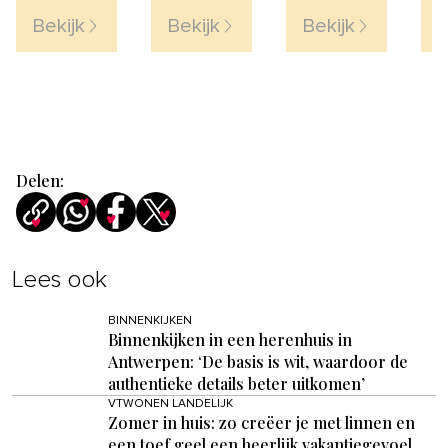
Raamafdichting
Bekijk
Bekijk
Bekijk
B
Delen:
Lees ook
BINNENKIJKEN
Binnenkijken in een herenhuis in
Antwerpen: ‘De basis is wit, waardoor de
authentieke details beter uitkomen’
VTWONEN LANDELIJK
Zomer in huis: zo creëer je met linnen en
een toef geel een heerlijk vakantiegevoel