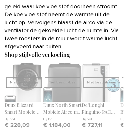
geleid waar koelvloeistof doorheen stroomt.
De koelvloeistof neemt de warmte uit de
lucht op. Vervolgens blaast de airco via de
ventilator de gekoelde lucht de ruimte in. Via
twee roosters in de muur wordt warme lucht
afgevoerd naar buiten.
Shop stijlvolle verkoeling
Niet beschikbaar
Niet beschikbaar
Niet beschikbaar
N
Duux Blizzard
Duux North Smart
De'Longhi
Duu
Smart Mobiele
Mobiele Airco met
Pinguino PAC
BTU
Airco - 12.000
nachtmodus
EX100 Silent
Sma
Bij
bol
Bij
bol
Bij
bol
Bij
b
€ 228,09
€ 1.184,00
€ 727,11
€ 
BTU/u - Inclusief
Mobiele Airco
Air