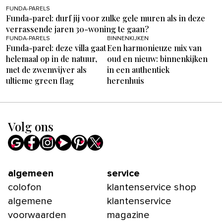
FUNDA-PARELS
Funda-parel: durf jij voor zulke gele muren als in deze
verrassende jaren 30-woning te gaan?
FUNDA-PARELS
BINNENKIJKEN
Funda-parel: deze villa gaat
Een harmonieuze mix van
helemaal op in de natuur,
oud en nieuw: binnenkijken
met de zwemvijver als
in een authentiek
ultieme green flag
herenhuis
Volg ons
algemeen
service
colofon
klantenservice shop
algemene
klantenservice
voorwaarden
magazine