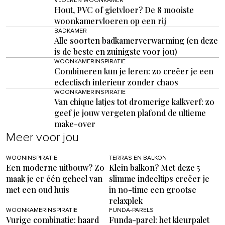
VLOEREN WOONKAMER
Hout, PVC of gietvloer? De 8 mooiste
woonkamervloeren op een rij
BADKAMER
Alle soorten badkamerverwarming (en deze
is de beste en zuinigste voor jou)
WOONKAMERINSPIRATIE
Combineren kun je leren: zo creëer je een
eclectisch interieur zonder chaos
WOONKAMERINSPIRATIE
Van chique latjes tot dromerige kalkverf: zo
geef je jouw vergeten plafond de ultieme
make-over
Meer voor jou
WOONINSPIRATIE
TERRAS EN BALKON
Een moderne uitbouw? Zo
Klein balkon? Met deze 5
maak je er één geheel van
slimme indeeltips creëer je
met een oud huis
in no-time een grootse
relaxplek
WOONKAMERINSPIRATIE
FUNDA-PARELS
Vurige combinatie: haard
Funda-parel: het kleurpalet