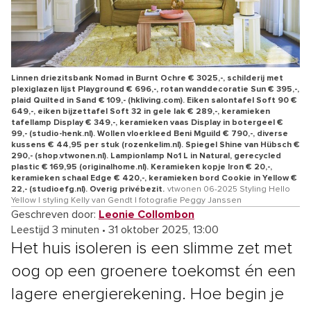
Linnen driezitsbank Nomad in Burnt Ochre € 3025,-, schilderij met
plexiglazen lijst Playground € 696,-, rotan wanddecoratie Sun € 395,-,
plaid Quilted in Sand € 109,- (hkliving.com). Eiken salontafel Soft 90 €
649,-, eiken bijzettafel Soft 32 in gele lak € 289,-, keramieken
tafellamp Display € 349,-, keramieken vaas Display in botergeel €
99,- (studio-henk.nl). Wollen vloerkleed Beni Mguild € 790,-, diverse
kussens € 44,95 per stuk (rozenkelim.nl). Spiegel Shine van Hübsch €
290,- (shop.vtwonen.nl). Lampionlamp No1 L in Natural, gerecycled
plastic € 169,95 (originalhome.nl). Keramieken kopje Iron € 20,-,
keramieken schaal Edge € 420,-, keramieken bord Cookie in Yellow €
22,- (studioefg.nl). Overig privébezit.
vtwonen 06-2025 Styling Hello
Yellow | styling Kelly van Gendt | fotografie Peggy Janssen
Geschreven door:
Leonie Collombon
Leestijd 3 minuten
•
31 oktober 2025, 13:00
Het huis isoleren is een slimme zet met
oog op een groenere toekomst én een
lagere energierekening. Hoe begin je