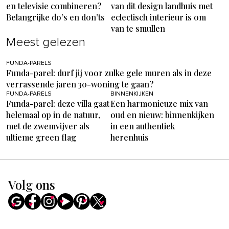
en televisie combineren?
van dit design landhuis met
Belangrijke do’s en don’ts
eclectisch interieur is om
van te smullen
Meest gelezen
FUNDA-PARELS
Funda-parel: durf jij voor zulke gele muren als in deze
verrassende jaren 30-woning te gaan?
FUNDA-PARELS
BINNENKIJKEN
Funda-parel: deze villa gaat
Een harmonieuze mix van
helemaal op in de natuur,
oud en nieuw: binnenkijken
met de zwemvijver als
in een authentiek
ultieme green flag
herenhuis
Volg ons