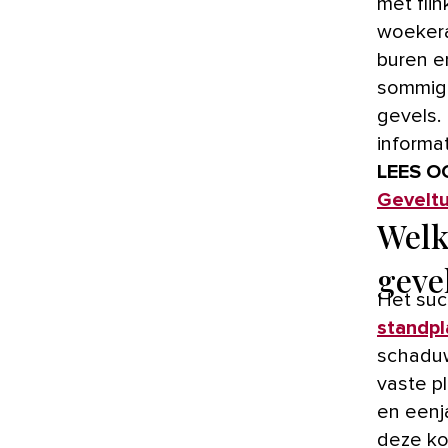
met flin
woekera
buren e
sommige
gevels. 
informat
LEES O
Geveltu
Welk
geve
Het suc
standpl
schaduw
vaste p
en eenj
deze ko