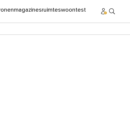
wonen
magazines
ruimtes
woontest