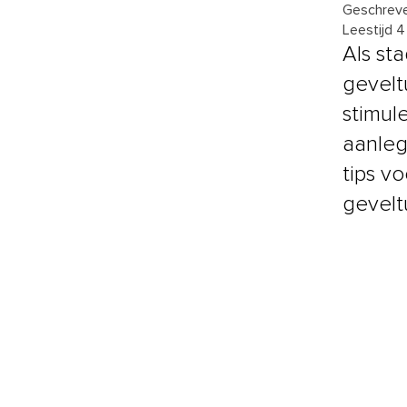
Geschreve
Leestijd 
Als st
gevelt
stimul
aanleg
tips v
gevelt