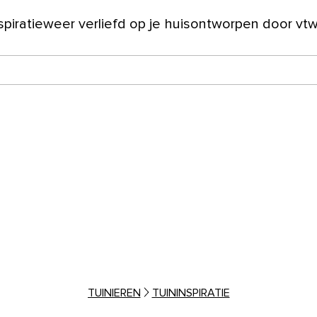
spiratie
weer verliefd op je huis
ontworpen door vt
ver ons
TUINIEREN
TUININSPIRATIE