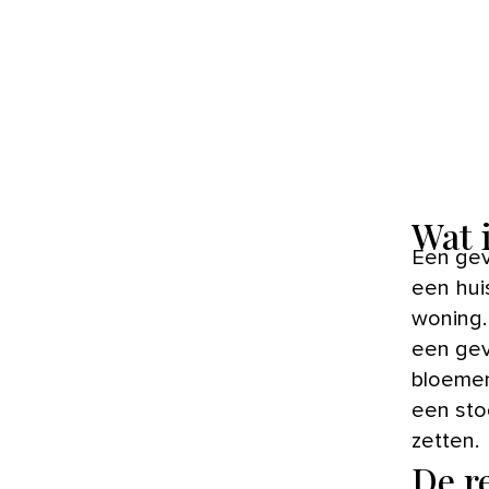
Wat 
Een geveltuin is eigenlijk een soort mini-tuin tegen de gevel van
een hui
woning.
een gev
bloemen
een stoe
zetten.
De r