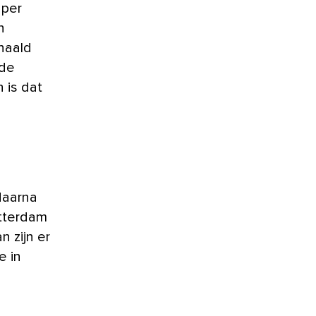
 per
n
haald
 de
 is dat
daarna
otterdam
 zijn er
e in