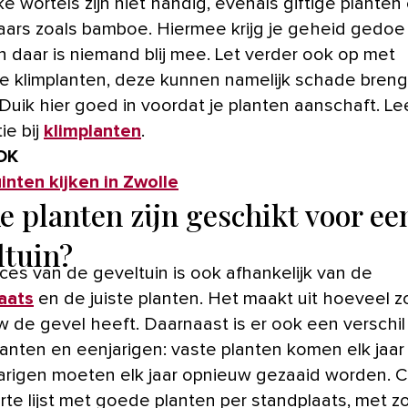
ke wortels zijn niet handig, evenals giftige planten
ars zoals bamboe. Hiermee krijg je geheid gedoe
n daar is niemand blij mee. Let verder ook op met
 klimplanten, deze kunnen namelijk schade bren
Duik hier goed in voordat je planten aanschaft. Le
ie bij
klimplanten
.
OK
inten kijken in Zwolle
e planten zijn geschikt voor ee
ltuin?
ces van de geveltuin is ook afhankelijk van de
aats
en de juiste planten. Het maakt uit hoeveel z
 de gevel heeft. Daarnaast is er ook een verschil
lanten en eenjarigen: vaste planten komen elk jaar
arigen moeten elk jaar opnieuw gezaaid worden. 
rte lijst met goede planten per standplaats, met z