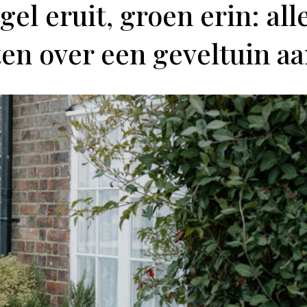
el eruit, groen erin: all
ten over een geveltuin a