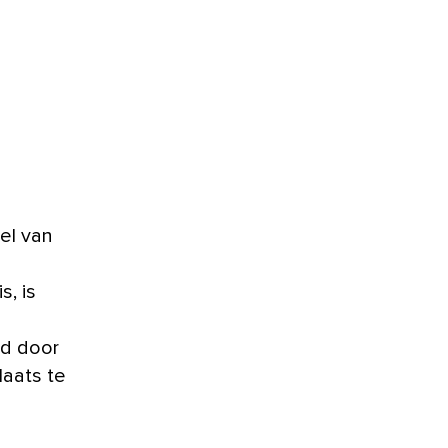
, is
gd door
laats te