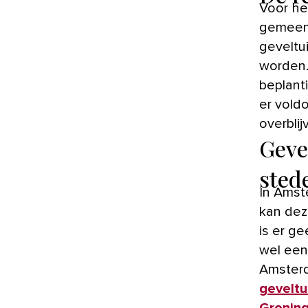
Voor he
gemeent
geveltu
worden.
beplant
er vold
overbli
Geve
sted
In Amst
kan dez
is er g
wel een
Amsterd
geveltu
Gronin