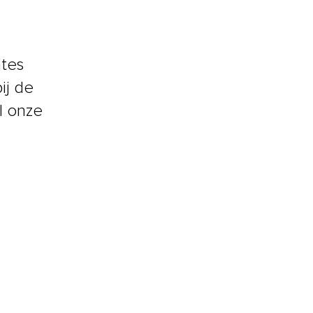
ntes
ij de
l onze