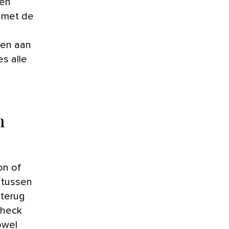
 en
 met de
gen aan
es alle
n
on of
 tussen
 terug
Check
owel