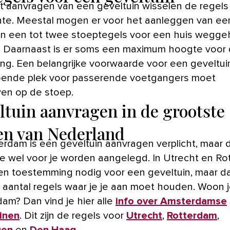
t aanvragen van een geveltuin wisselen de regels
e. Meestal mogen er voor het aanleggen van ee
in een tot twee stoeptegels voor een huis wegge
 Daarnaast is er soms een maximum hoogte voor
ing. Een belangrijke voorwaarde voor een geveltuin
oende plek voor passerende voetgangers moet
jven op de stoep.
ltuin aanvragen in de grootste
en van Nederland
erdam is een geveltuin aanvragen verplicht, maar 
e wel voor je worden aangelegd. In Utrecht en R
een toestemming nodig voor een geveltuin, maar dan
 aantal regels waar je je aan moet houden. Woon j
am? Dan vind je hier alle
info over Amsterdamse
inen
. Dit zijn de regels voor
Utrecht
,
Rotterdam
,
gen
en
Den Haag
.