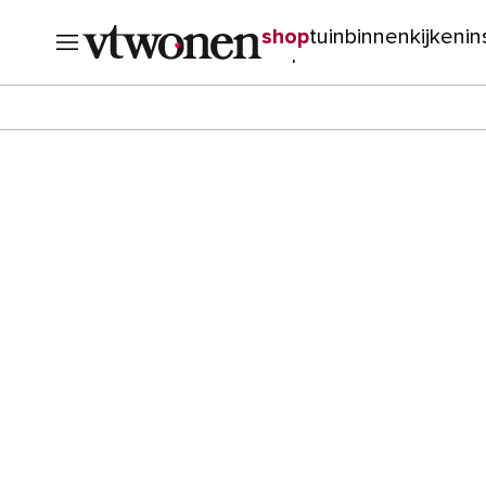
shop
tuin
binnenkijken
in
verbouwen
cursussen
o