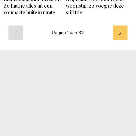
Zo haal je alles uit een
woonstijl: zo voeg je deze
compacte buitenruimte
stijl toe
Pagina 1 van 32