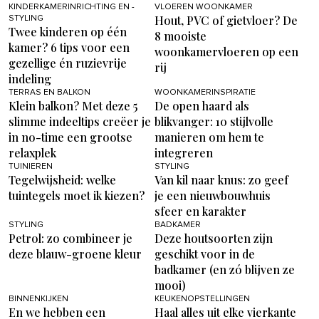
KINDERKAMERINRICHTING EN -
VLOEREN WOONKAMER
Hout, PVC of gietvloer? De
STYLING
Twee kinderen op één
8 mooiste
kamer? 6 tips voor een
woonkamervloeren op een
gezellige én ruzievrije
rij
indeling
TERRAS EN BALKON
WOONKAMERINSPIRATIE
Klein balkon? Met deze 5
De open haard als
slimme indeeltips creëer je
blikvanger: 10 stijlvolle
in no-time een grootse
manieren om hem te
relaxplek
integreren
TUINIEREN
STYLING
Tegelwijsheid: welke
Van kil naar knus: zo geef
tuintegels moet ik kiezen?
je een nieuwbouwhuis
sfeer en karakter
STYLING
BADKAMER
Petrol: zo combineer je
Deze houtsoorten zijn
deze blauw-groene kleur
geschikt voor in de
badkamer (en zó blijven ze
mooi)
BINNENKIJKEN
KEUKENOPSTELLINGEN
En we hebben een
Haal alles uit elke vierkante