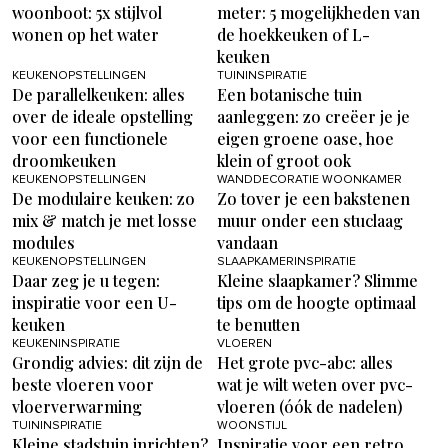
woonboot: 5x stijlvol
meter: 5 mogelijkheden van
wonen op het water
de hoekkeuken of L-
keuken
KEUKENOPSTELLINGEN
TUININSPIRATIE
De parallelkeuken: alles
Een botanische tuin
over de ideale opstelling
aanleggen: zo creëer je je
voor een functionele
eigen groene oase, hoe
droomkeuken
klein of groot ook
KEUKENOPSTELLINGEN
WANDDECORATIE WOONKAMER
De modulaire keuken: zo
Zo tover je een bakstenen
mix & match je met losse
muur onder een stuclaag
modules
vandaan
KEUKENOPSTELLINGEN
SLAAPKAMERINSPIRATIE
Daar zeg je u tegen:
Kleine slaapkamer? Slimme
inspiratie voor een U-
tips om de hoogte optimaal
keuken
te benutten
KEUKENINSPIRATIE
VLOEREN
Grondig advies: dit zijn de
Het grote pvc-abc: alles
beste vloeren voor
wat je wilt weten over pvc-
vloerverwarming
vloeren (óók de nadelen)
TUININSPIRATIE
WOONSTIJL
Kleine stadstuin inrichten?
Inspiratie voor een retro