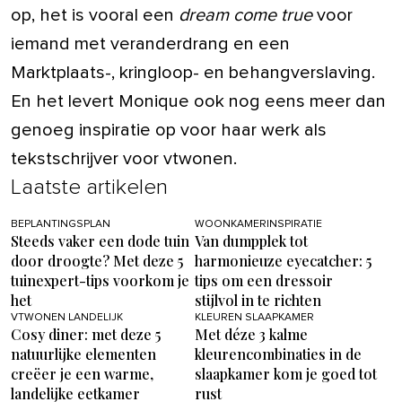
op, het is vooral een
dream come true
voor
iemand met veranderdrang en een
Marktplaats-, kringloop- en behangverslaving.
En het levert Monique ook nog eens meer dan
genoeg inspiratie op voor haar werk als
tekstschrijver voor vtwonen.
Laatste artikelen
BEPLANTINGSPLAN
WOONKAMERINSPIRATIE
Steeds vaker een dode tuin
Van dumpplek tot
door droogte? Met deze 5
harmonieuze eyecatcher: 5
tuinexpert-tips voorkom je
tips om een dressoir
het
stijlvol in te richten
VTWONEN LANDELIJK
KLEUREN SLAAPKAMER
Cosy diner: met deze 5
Met déze 3 kalme
natuurlijke elementen
kleurencombinaties in de
creëer je een warme,
slaapkamer kom je goed tot
landelijke eetkamer
rust