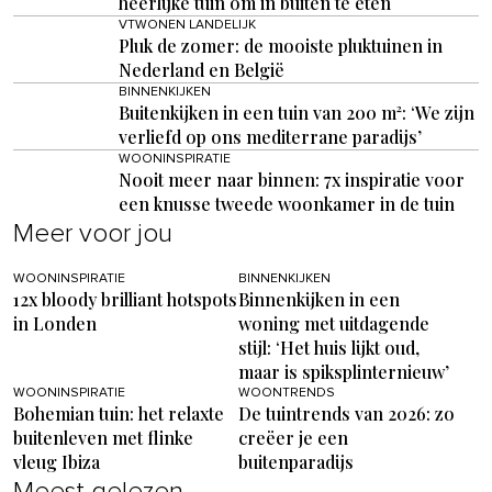
heerlijke tuin om in buiten te eten
VTWONEN LANDELIJK
Pluk de zomer: de mooiste pluktuinen in
Nederland en België
BINNENKIJKEN
Buitenkijken in een tuin van 200 m²: ‘We zijn
verliefd op ons mediterrane paradijs’
WOONINSPIRATIE
Nooit meer naar binnen: 7x inspiratie voor
een knusse tweede woonkamer in de tuin
Meer voor jou
WOONINSPIRATIE
BINNENKIJKEN
12x bloody brilliant hotspots
Binnenkijken in een
in Londen
woning met uitdagende
stijl: ‘Het huis lijkt oud,
maar is spiksplinternieuw’
WOONINSPIRATIE
WOONTRENDS
Bohemian tuin: het relaxte
De tuintrends van 2026: zo
buitenleven met flinke
creëer je een
vleug Ibiza
buitenparadijs
Meest gelezen