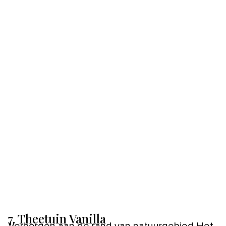
7. Theetuin Vanilla
Verborgen aan de rand van natuurgebied Het