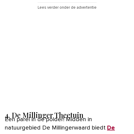
Lees verder onder de advertentie
4. De Millinger Theetuin
Een parel in de polder! Midden in
natuurgebied De Millingerwaard biedt
De