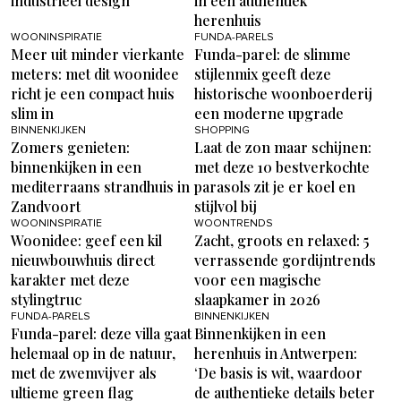
industrieel design
in een authentiek
herenhuis
WOONINSPIRATIE
FUNDA-PARELS
Meer uit minder vierkante
Funda-parel: de slimme
meters: met dit woonidee
stijlenmix geeft deze
richt je een compact huis
historische woonboerderij
slim in
een moderne upgrade
BINNENKIJKEN
SHOPPING
Zomers genieten:
Laat de zon maar schijnen:
binnenkijken in een
met deze 10 bestverkochte
mediterraans strandhuis in
parasols zit je er koel en
Zandvoort
stijlvol bij
WOONINSPIRATIE
WOONTRENDS
Woonidee: geef een kil
Zacht, groots en relaxed: 5
nieuwbouwhuis direct
verrassende gordijntrends
karakter met deze
voor een magische
stylingtruc
slaapkamer in 2026
FUNDA-PARELS
BINNENKIJKEN
Funda-parel: deze villa gaat
Binnenkijken in een
helemaal op in de natuur,
herenhuis in Antwerpen:
met de zwemvijver als
‘De basis is wit, waardoor
ultieme green flag
de authentieke details beter