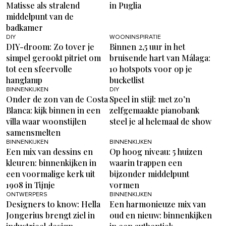
Matisse als stralend
in Puglia
middelpunt van de
badkamer
DIY
WOONINSPIRATIE
DIY-droom: Zo tover je
Binnen 2,5 uur in het
simpel gerookt pitriet om
bruisende hart van Málaga:
tot een sfeervolle
10 hotspots voor op je
hanglamp
bucketlist
BINNENKIJKEN
DIY
Onder de zon van de Costa
Speel in stijl: met zo’n
Blanca: kijk binnen in een
zelfgemaakte pianobank
villa waar woonstijlen
steel je al helemaal de show
samensmelten
BINNENKIJKEN
BINNENKIJKEN
Een mix van dessins en
Op hoog niveau: 5 huizen
kleuren: binnenkijken in
waarin trappen een
een voormalige kerk uit
bijzonder middelpunt
1908 in Tijnje
vormen
ONTWERPERS
BINNENKIJKEN
Designers to know: Hella
Een harmonieuze mix van
Jongerius brengt ziel in
oud en nieuw: binnenkijken