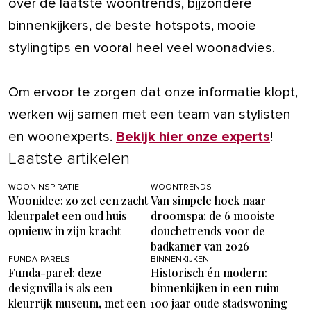
over de laatste woontrends, bijzondere
binnenkijkers, de beste hotspots, mooie
stylingtips en vooral heel veel woonadvies.
Om ervoor te zorgen dat onze informatie klopt,
werken wij samen met een team van stylisten
en woonexperts.
Bekijk hier onze experts
!
Laatste artikelen
WOONINSPIRATIE
WOONTRENDS
Woonidee: zo zet een zacht
Van simpele hoek naar
kleurpalet een oud huis
droomspa: de 6 mooiste
opnieuw in zijn kracht
douchetrends voor de
badkamer van 2026
FUNDA-PARELS
BINNENKIJKEN
Funda-parel: deze
Historisch én modern:
designvilla is als een
binnenkijken in een ruim
kleurrijk museum, met een
100 jaar oude stadswoning