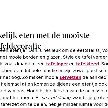
elijk eten met de mooiste
afeldecoratie
een etentje? Dan is het leuk om de eettafel stijlvo
met mooie borden en glazen. Style de tafel verder
ie zoals kaarsen, een
tafelloper
en
tafelkleed
. S
ebben een dubbele functie en zijn zowel praktisch 
or het oog. Zo maken mooie
servetten
de aankledi
l helemaal af en komen ze tijdens een etentje ook
ed van pas. Houd bij het kiezen van de accessoir
g met het menu. Bij
shared dining
, waarbij je grote
 tafel zet om te delen, heb je minder ruimte voor d