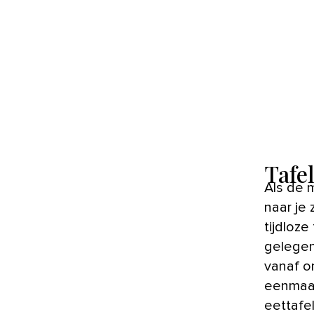
Tafel
Als de muren, vloer, meubels en accessoires in de woonkamer
naar je 
tijdloz
gelegen
vanaf o
eenmaal
eettafe