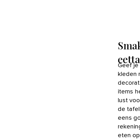
Smak
eett
Geef je 
kleden 
decorat
items h
lust vo
de tafe
eens go
rekenin
eten op