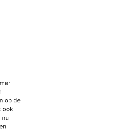
n
en op de
k ook
e nu
een