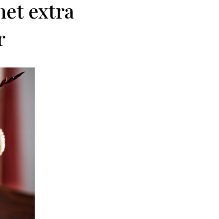
het extra
r