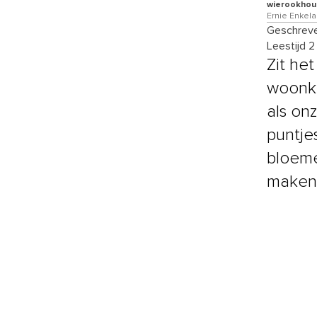
wierookhou
Ernie Enkela
Geschreve
Leestijd 2
Zit het
woonka
als onz
puntje
bloeme
maken