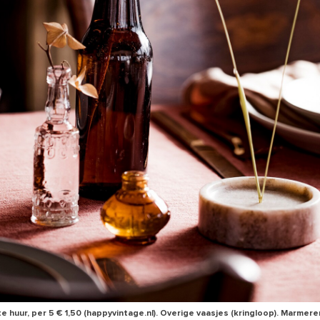
te huur, per 5 € 1,50 (happyvintage.nl). Overige vaasjes (kringloop). Marmere