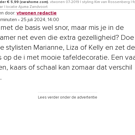
der € 5,99 (zarahome.com).
vtwonen 07-2019 | styling Kim van Rossenberg | f
ar | locatie Ajuma Zandvoort
n door:
vtwonen redactie
 minuten
•
25 juli 2024, 14:00
 met de basis wel snor, maar mis je in de
mer net even die extra gezelligheid? Doe
e stylisten Marianne, Liza of Kelly en zet de
s op de i met mooie tafeldecoratie. Een va
n, kaars of schaal kan zomaar dat verschil
.
Lees verder onder de advertentie