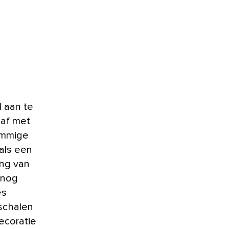
l aan te
 af met
ommige
als een
ng van
 nog
es
 schalen
ecoratie