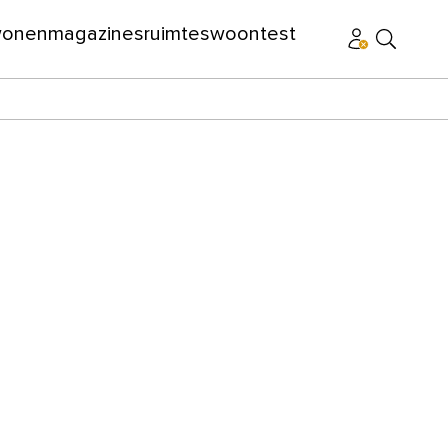
wonen
magazines
ruimtes
woontest