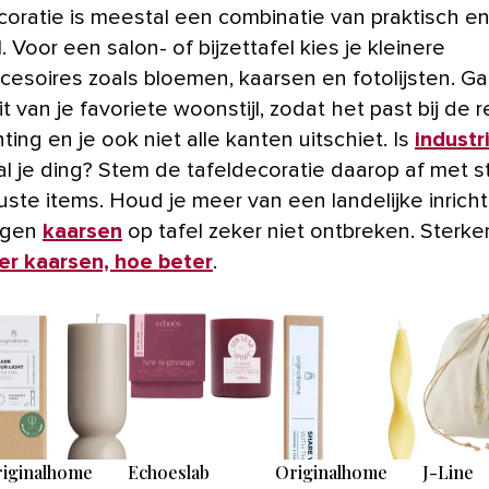
coratie is meestal een combinatie van praktisch e
. Voor een salon- of bijzettafel kies je kleinere
esoires zoals bloemen, kaarsen en fotolijsten. Ga b
t van je favoriete woonstijl, zodat het past bij de 
hting en je ook niet alle kanten uitschiet. Is
industr
l je ding? Stem de tafeldecoratie daarop af met s
uste items. Houd je meer van een landelijke inricht
ogen
kaarsen
op tafel zeker niet ontbreken. Sterke
r kaarsen, hoe beter
.
iginalhome
Echoeslab
Originalhome
J-Line