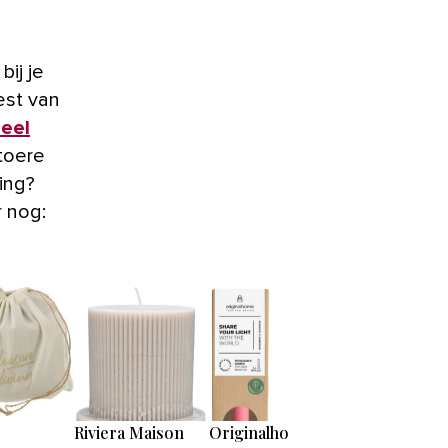
n
ij je
rest van
ieel
toere
ing?
r nog:
Riviera Maison
Originalhome