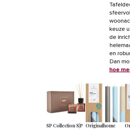
Tafelde
sfeervol
woonacc
keuze ui
de inric
helemaa
en robu
Dan m
hoe mee
SP Collection S|P
Originalhome
Or