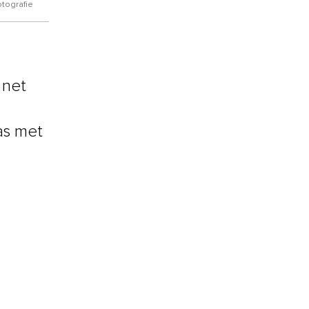
otografie
 net
as met