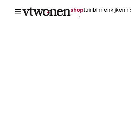
shop
tuin
binnenkijken
in
verbouwen
cursussen
o