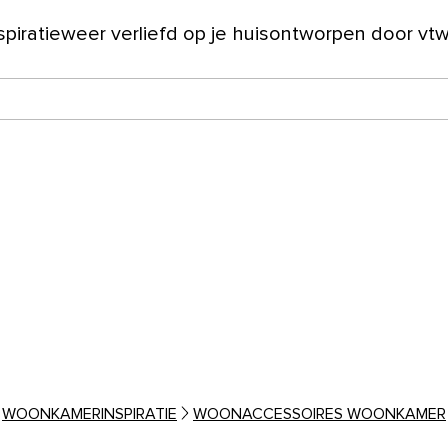
spiratie
weer verliefd op je huis
ontworpen door vt
ver ons
WOONKAMERINSPIRATIE
WOONACCESSOIRES WOONKAMER