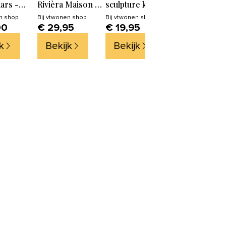
ars -
Rivièra Maison -
sculpture kaars
- bruin -
Statement Pillar
met houder -
n shop
Bij
vtwonen shop
Bij
vtwonen shop
00
€ 29,95
€ 19,95
- 31U
Candle 12,5x15 -
roze
Paraffine - Wit
k
Bekijk
Bekijk