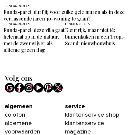
FUNDA-PARELS
Funda-parel: durf jij voor zulke gele muren als in deze
verrassende jaren 30-woning te gaan?
FUNDA-PARELS
BINNENKIJKEN
Funda-parel: deze villa gaat
Kleurrijk, maar niet té:
helemaal op in de natuur,
binnenkijken in een Tropi-
met de zwemvijver als
Scandi nieuwbouwhuis
ultieme green flag
Volg ons
algemeen
service
colofon
klantenservice shop
algemene
klantenservice
voorwaarden
magazine