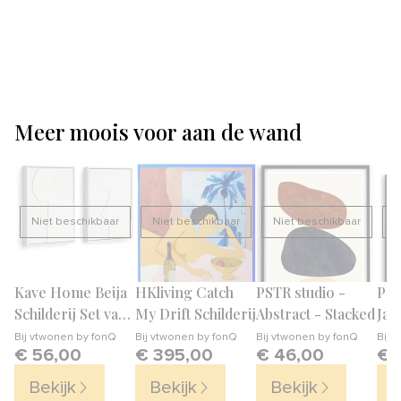
Meer moois voor aan de wand
Niet beschikbaar
Niet beschikbaar
Niet beschikbaar
N
Kave Home Beija
HKliving Catch
PSTR studio -
PST
Schilderij Set van
My Drift Schilderij
Abstract - Stacked
Jap
2
Jap
Bij
vtwonen by fonQ
Bij
vtwonen by fonQ
Bij
vtwonen by fonQ
Bij
v
€ 56,00
€ 395,00
€ 46,00
€ 
II
Bekijk
Bekijk
Bekijk
B