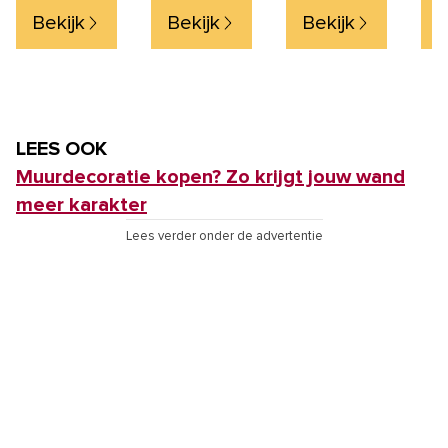
Mangohout,
- m
Bekijk
Bekijk
Bekijk
B
katoen, jute
LEES OOK
Muurdecoratie kopen? Zo krijgt jouw wand
meer karakter
Lees verder onder de advertentie