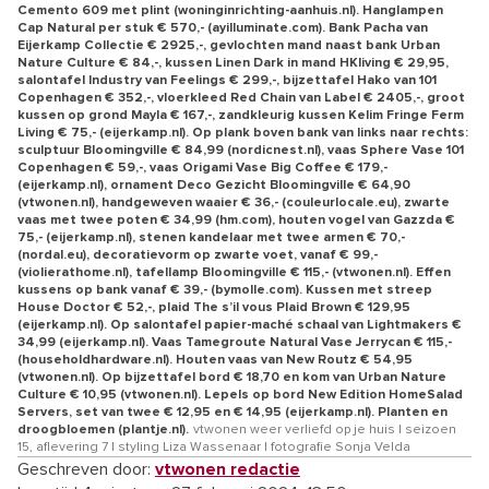
Cemento 609 met plint (woninginrichting-aanhuis.nl). Hanglampen
Cap Natural per stuk € 570,- (ayilluminate.com). Bank Pacha van
Eijerkamp Collectie € 2925,-, gevlochten mand naast bank Urban
Nature Culture € 84,-, kussen Linen Dark in mand HKliving € 29,95,
salontafel Industry van Feelings € 299,-, bijzettafel Hako van 101
Copenhagen € 352,-, vloerkleed Red Chain van Label € 2405,-, groot
kussen op grond Mayla € 167,-, zandkleurig kussen Kelim Fringe Ferm
Living € 75,- (eijerkamp.nl). Op plank boven bank van links naar rechts:
sculptuur Bloomingville € 84,99 (nordicnest.nl), vaas Sphere Vase 101
Copenhagen € 59,-, vaas Origami Vase Big Coffee € 179,-
(eijerkamp.nl), ornament Deco Gezicht Bloomingville € 64,90
(vtwonen.nl), handgeweven waaier € 36,- (couleurlocale.eu), zwarte
vaas met twee poten € 34,99 (hm.com), houten vogel van Gazzda €
75,- (eijerkamp.nl), stenen kandelaar met twee armen € 70,-
(nordal.eu), decoratievorm op zwarte voet, vanaf € 99,-
(violierathome.nl), tafellamp Bloomingville € 115,- (vtwonen.nl). Effen
kussens op bank vanaf € 39,- (bymolle.com). Kussen met streep
House Doctor € 52,-, plaid The s’il vous Plaid Brown € 129,95
(eijerkamp.nl). Op salontafel papier-maché schaal van Lightmakers €
34,99 (eijerkamp.nl). Vaas Tamegroute Natural Vase Jerrycan € 115,-
(householdhardware.nl). Houten vaas van New Routz € 54,95
(vtwonen.nl). Op bijzettafel bord € 18,70 en kom van Urban Nature
Culture € 10,95 (vtwonen.nl). Lepels op bord New Edition HomeSalad
Servers, set van twee € 12,95 en € 14,95 (eijerkamp.nl). Planten en
droogbloemen (plantje.nl).
vtwonen weer verliefd op je huis | seizoen
15, aflevering 7 | styling Liza Wassenaar | fotografie Sonja Velda
Geschreven door:
vtwonen redactie