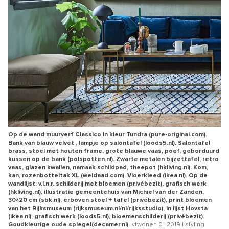
Op de wand muurverf Classico in kleur Tundra (pure-original.com).
Bank van blauw velvet , lampje op salontafel (loods5.nl). Salontafel
brass, stoel met houten frame, grote blauwe vaas, poef, geborduurd
kussen op de bank (polspotten.nl). Zwarte metalen bijzettafel, retro
vaas, glazen kwallen, namaak schildpad, theepot (hkliving.nl). Kom,
kan, rozenbotteltak XL (weldaad.com). Vloerkleed (ikea.nl). Op de
wandlijst: v.l.n.r. schilderij met bloemen (privébezit), grafisch werk
(hkliving.nl), illustratie gemeentehuis van Michiel van der Zanden,
30×20 cm (sbk.nl), erboven stoel + tafel (privébezit), print bloemen
van het Rijksmuseum (rijksmuseum.nl/nl/rijksstudio), in lijst Hovsta
(ikea.nl), grafisch werk (loods5.nl), bloemenschilderij (privébezit).
Goudkleurige oude spiegel(decamer.nl).
vtwonen 01-2019 | styling