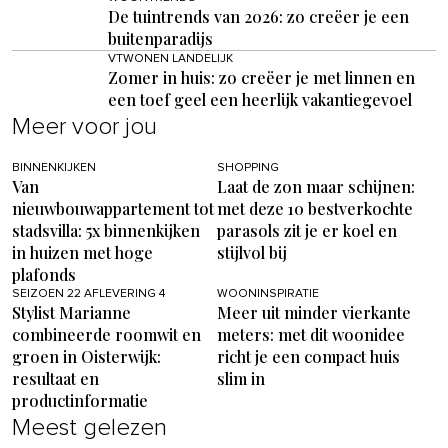
De tuintrends van 2026: zo creëer je een
buitenparadijs
VTWONEN LANDELIJK
Zomer in huis: zo creëer je met linnen en
een toef geel een heerlijk vakantiegevoel
Meer voor jou
BINNENKIJKEN
SHOPPING
Van
Laat de zon maar schijnen:
nieuwbouwappartement tot
met deze 10 bestverkochte
stadsvilla: 5x binnenkijken
parasols zit je er koel en
in huizen met hoge
stijlvol bij
plafonds
SEIZOEN 22 AFLEVERING 4
WOONINSPIRATIE
Stylist Marianne
Meer uit minder vierkante
combineerde roomwit en
meters: met dit woonidee
groen in Oisterwijk:
richt je een compact huis
resultaat en
slim in
productinformatie
Meest gelezen