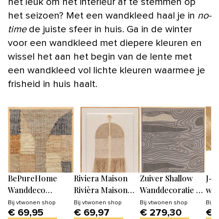
het leuk om het interieur af te stemmen op
het seizoen? Met een wandkleed haal je in
no-
time
de juiste sfeer in huis. Ga in de winter
voor een wandkleed met diepere kleuren en
wissel het aan het begin van de lente met
een wandkleed vol lichte kleuren waarmee je
frisheid in huis haalt.
BePureHome
Riviera Maison
Zuiver Shallow
J-L
Wanddeco
Rivièra Maison
Wanddecoratie -
wan
Release
Kaia Wall
Multi colour
pla
Bij
vtwonen shop
Bij
vtwonen shop
Bij
vtwonen shop
Bij
v
€ 69,95
€ 69,97
€ 279,30
€ 
Decoration -
Lij