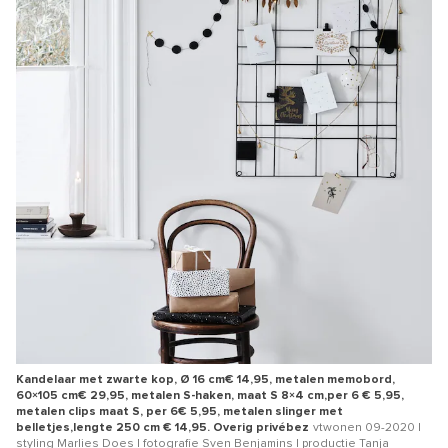
Kandelaar met zwarte kop, Ø 16 cm€ 14,95, metalen memobord,
60×105 cm€ 29,95, metalen S-haken, maat S 8×4 cm,per 6 € 5,95,
metalen clips maat S, per 6€ 5,95, metalen slinger met
belletjes,lengte 250 cm € 14,95. Overig privébez
vtwonen 09-2020 |
styling Marlies Does | fotografie Sven Benjamins | productie Tanja