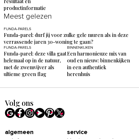
resultaat en
productinformatie
Meest gelezen
FUNDA-PARELS
Funda-parel: durf jij voor zulke gele muren als in deze
verrassende jaren 30-woning te gaan?
FUNDA-PARELS
BINNENKIJKEN
Funda-parel: deze villa gaat
Een harmonieuze mix van
helemaal op in de natuur,
oud en nieuw: binnenkijken
met de zwemvijver als
in een authentiek
ultieme green flag
herenhuis
Volg ons
algemeen
service