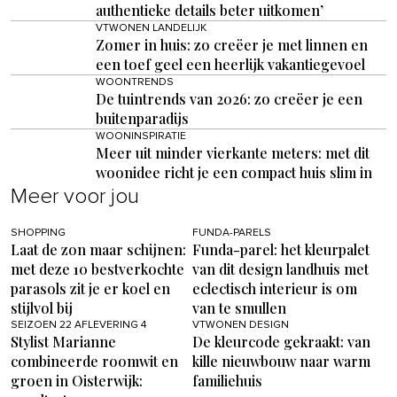
authentieke details beter uitkomen’
VTWONEN LANDELIJK
Zomer in huis: zo creëer je met linnen en
een toef geel een heerlijk vakantiegevoel
WOONTRENDS
De tuintrends van 2026: zo creëer je een
buitenparadijs
WOONINSPIRATIE
Meer uit minder vierkante meters: met dit
woonidee richt je een compact huis slim in
Meer voor jou
SHOPPING
FUNDA-PARELS
Laat de zon maar schijnen:
Funda-parel: het kleurpalet
met deze 10 bestverkochte
van dit design landhuis met
parasols zit je er koel en
eclectisch interieur is om
stijlvol bij
van te smullen
SEIZOEN 22 AFLEVERING 4
VTWONEN DESIGN
Stylist Marianne
De kleurcode gekraakt: van
combineerde roomwit en
kille nieuwbouw naar warm
groen in Oisterwijk:
familiehuis