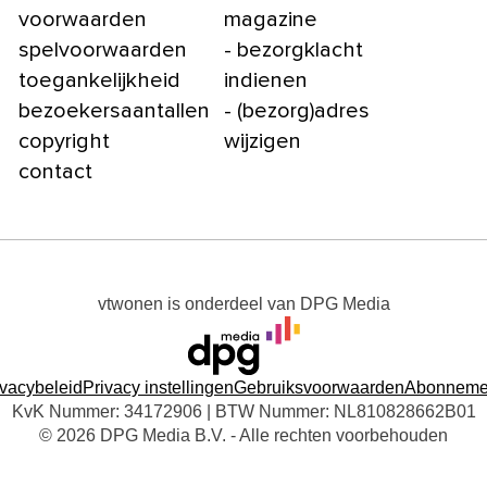
voorwaarden
magazine
spelvoorwaarden
- bezorgklacht
toegankelijkheid
indienen
bezoekersaantallen
- (bezorg)adres
copyright
wijzigen
contact
vtwonen
is onderdeel van
DPG Media
ivacybeleid
Privacy instellingen
Gebruiksvoorwaarden
Abonneme
KvK Nummer: 34172906 | BTW Nummer: NL810828662B01
© 2026 DPG Media B.V. - Alle rechten voorbehouden