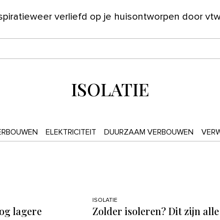
spiratie
weer verliefd op je huis
ontworpen door vt
ver ons
ISOLATIE
ERBOUWEN
ELEKTRICITEIT
DUURZAAM VERBOUWEN
VER
ISOLATIE
og lagere
Zolder isoleren? Dit zijn alle