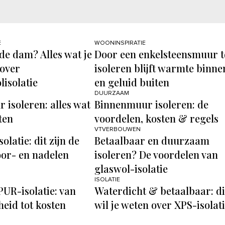
E
WOONINSPIRATIE
 de dam? Alles wat je
Door een enkelsteensmuur t
 over
isoleren blijft warmte binne
isolatie
en geluid buiten
DUURZAAM
 isoleren: alles wat
Binnenmuur isoleren: de
ten
voordelen, kosten & regels
VTVERBOUWEN
olatie: dit zijn de
Betaalbaar en duurzaam
oor- en nadelen
isoleren? De voordelen van
glaswol-isolatie
ISOLATIE
PUR-isolatie: van
Waterdicht & betaalbaar: di
eid tot kosten
wil je weten over XPS-isolat