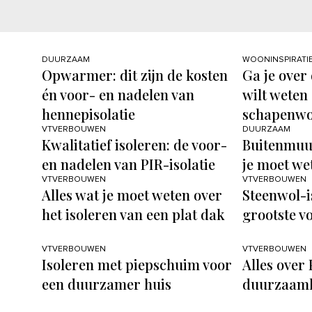
DUURZAAM
WOONINSPIRATI
Opwarmer: dit zijn de kosten
Ga je over
én voor- en nadelen van
wilt weten
hennepisolatie
schapenwol
VTVERBOUWEN
DUURZAAM
Kwalitatief isoleren: de voor-
Buitenmuur
en nadelen van PIR-isolatie
je moet we
VTVERBOUWEN
VTVERBOUWEN
Alles wat je moet weten over
Steenwol-is
het isoleren van een plat dak
grootste v
VTVERBOUWEN
VTVERBOUWEN
Isoleren met piepschuim voor
Alles over 
een duurzamer huis
duurzaamh