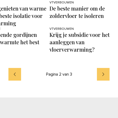
VTVERBOUWEN
genieten van warme
De beste manier om de
beste isolatie voor
zoldervloer te isoleren
arming
E
VTVERBOUWEN
rende gordijnen
Krijg je subsidie voor het
warmte het best
aanleggen van
vloerverwarming?
Pagina 2 van 3