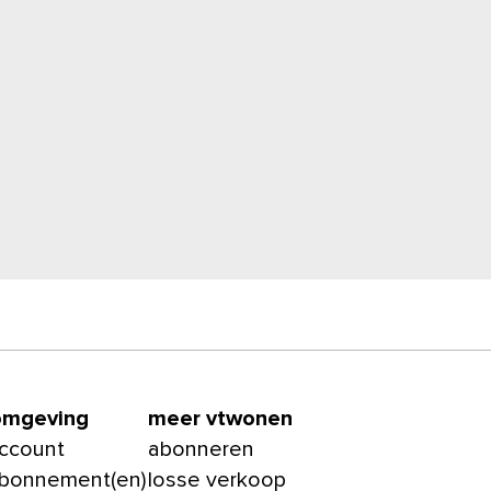
omgeving
meer vtwonen
account
abonneren
abonnement(en)
losse verkoop