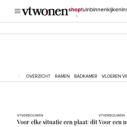
shop
tuin
binnenkijken
in
verbouwen
cursussen
o
OVERZICHT
RAMEN
BADKAMER
VLOEREN V
VTVERBOUWEN
VTVERBOUWEN
Voor elke situatie een plaat: dit
Voor een n