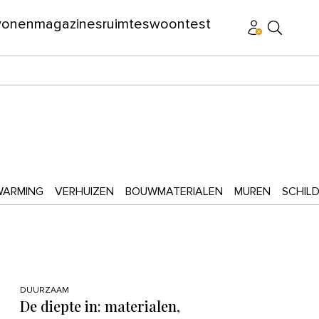
wonen
magazines
ruimtes
woontest
WARMING
VERHUIZEN
BOUWMATERIALEN
MUREN
SCHIL
DUURZAAM
De diepte in: materialen,