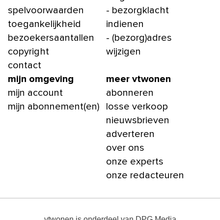
spelvoorwaarden
- bezorgklacht
toegankelijkheid
indienen
bezoekersaantallen
- (bezorg)adres
copyright
wijzigen
contact
mijn omgeving
meer vtwonen
mijn account
abonneren
mijn abonnement(en)
losse verkoop
nieuwsbrieven
adverteren
over ons
onze experts
onze redacteuren
vtwonen
is onderdeel van
DPG Media