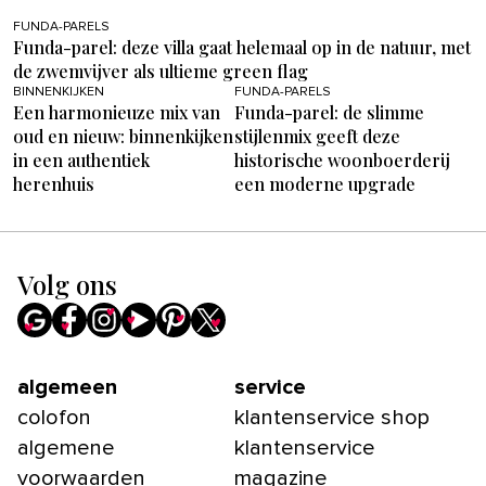
FUNDA-PARELS
Funda-parel: deze villa gaat helemaal op in de natuur, met
de zwemvijver als ultieme green flag
BINNENKIJKEN
FUNDA-PARELS
Een harmonieuze mix van
Funda-parel: de slimme
oud en nieuw: binnenkijken
stijlenmix geeft deze
in een authentiek
historische woonboerderij
herenhuis
een moderne upgrade
Volg ons
algemeen
service
colofon
klantenservice shop
algemene
klantenservice
voorwaarden
magazine