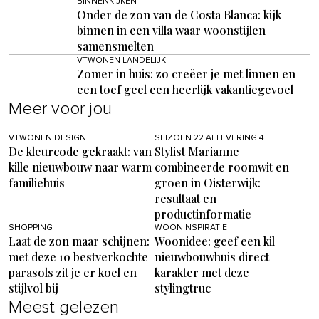
BINNENKIJKEN
Onder de zon van de Costa Blanca: kijk
binnen in een villa waar woonstijlen
samensmelten
VTWONEN LANDELIJK
Zomer in huis: zo creëer je met linnen en
een toef geel een heerlijk vakantiegevoel
Meer voor jou
VTWONEN DESIGN
SEIZOEN 22 AFLEVERING 4
De kleurcode gekraakt: van
Stylist Marianne
kille nieuwbouw naar warm
combineerde roomwit en
familiehuis
groen in Oisterwijk:
resultaat en
productinformatie
SHOPPING
WOONINSPIRATIE
Laat de zon maar schijnen:
Woonidee: geef een kil
met deze 10 bestverkochte
nieuwbouwhuis direct
parasols zit je er koel en
karakter met deze
stijlvol bij
stylingtruc
Meest gelezen