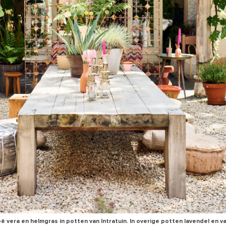
oë vera en helmgras in potten van Intratuin. In overige potten lavendel en v