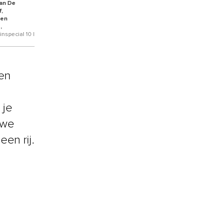
van De
,
ken
,
nspecial 10 |
oen
 je
 we
en rij.