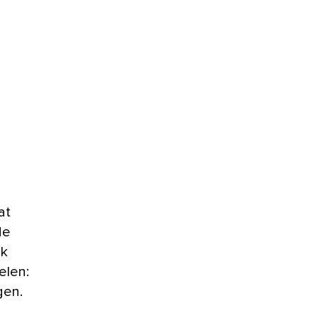
de
ok
elen:
gen.