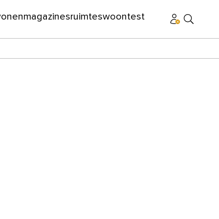
wonen
magazines
ruimtes
woontest