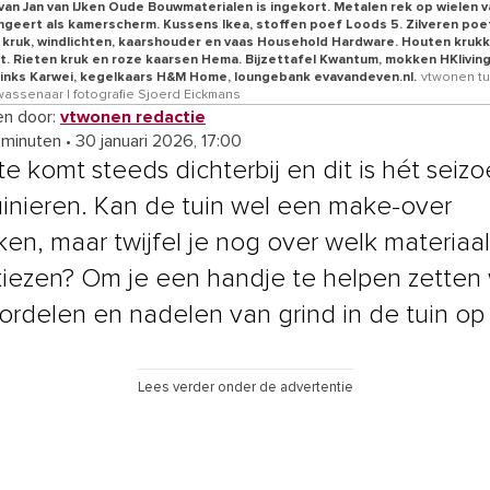
 van Jan van IJken Oude Bouwmaterialen is ingekort. Metalen rek op wielen 
geert als kamerscherm. Kussens Ikea, stoffen poef Loods 5. Zilveren poef
kruk, windlichten, kaarshouder en vaas Household Hardware. Houten kruk
. Rieten kruk en roze kaarsen Hema. Bijzettafel Kwantum, mokken HKliving
 links Karwei, kegelkaars H&M Home, loungebank evavandeven.nl.
vtwonen tui
 wassenaar | fotografie Sjoerd Eickmans
n door:
vtwonen redactie
 minuten
•
30 januari 2026, 17:00
te komt steeds dichterbij en dit is hét seiz
uinieren. Kan de tuin wel een make-over
ken, maar twijfel je nog over welk materiaal
iezen? Om je een handje te helpen zetten
oordelen en nadelen van grind in de tuin op e
Lees verder onder de advertentie