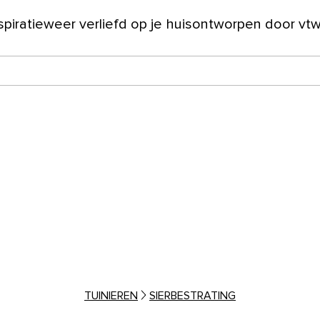
spiratie
weer verliefd op je huis
ontworpen door vt
ver ons
TUINIEREN
SIERBESTRATING