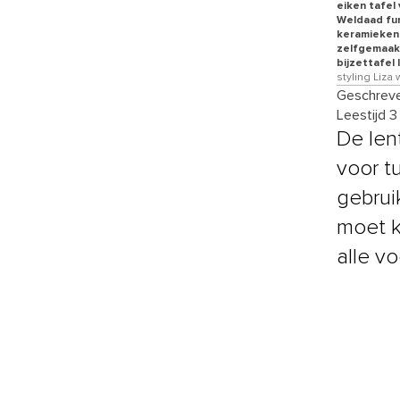
eiken tafel
Weldaad fun
keramieken 
zelfgemaakt
bijzettafel
styling Liza
Geschreve
Leestijd 3
De len
voor t
gebrui
moet k
alle v