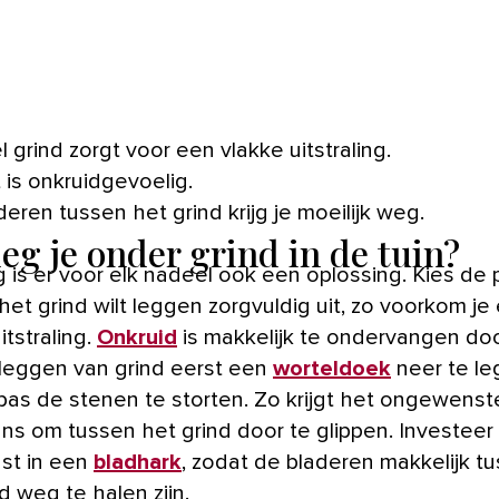
l grind zorgt voor een vlakke uitstraling.
 is onkruidgevoelig.
deren tussen het grind krijg je moeilijk weg.
leg je onder grind in de tuin?
g is er voor elk nadeel ook een oplossing. Kies de
het grind wilt leggen zorgvuldig uit, zo voorkom je
itstraling.
Onkruid
is makkelijk te ondervangen do
leggen van grind eerst een
worteldoek
neer te l
pas de stenen te storten. Zo krijgt het ongewens
ns om tussen het grind door te glippen. Investeer
st in een
bladhark
, zodat de bladeren makkelijk t
d weg te halen zijn.