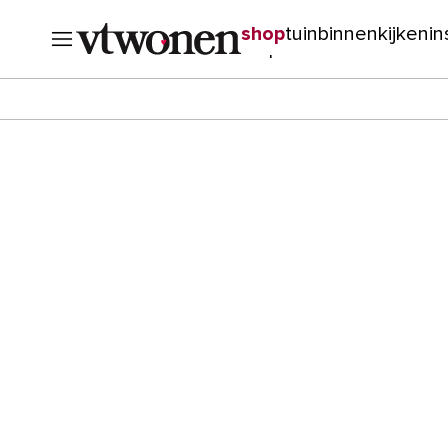
shop
tuin
binnenkijken
in
verbouwen
cursussen
o