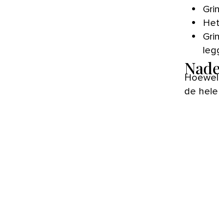
Gri
Het
Gri
leg
Nade
Hoewel 
de hele 