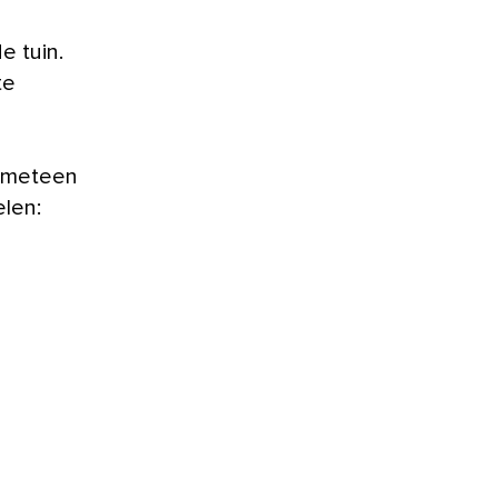
e tuin.
te
t meteen
elen: