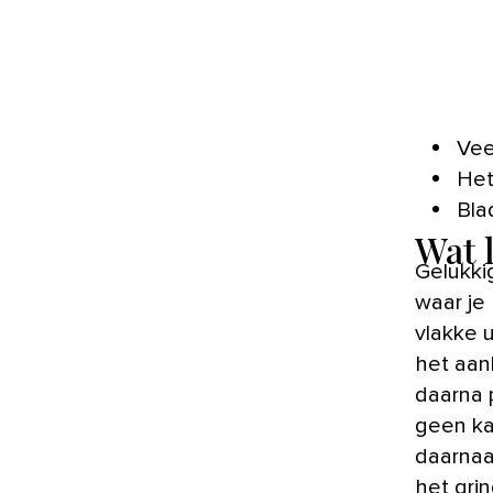
Vee
Het
Bla
Wat 
Gelukki
waar je 
vlakke u
het aan
daarna 
geen ka
daarnaa
het grin