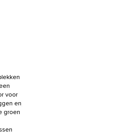
 plekken
 een
or voor
eggen en
te groen
ussen