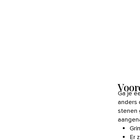
Voor
Ga je een terras of pad in de tuin aanleggen, maar wil je wat
anders 
stenen 
aangena
Gri
Er 