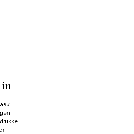
 in
ngen
 drukke
ken