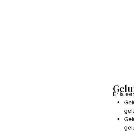
Gelu
Er is ee
Gel
gel
Gel
gel