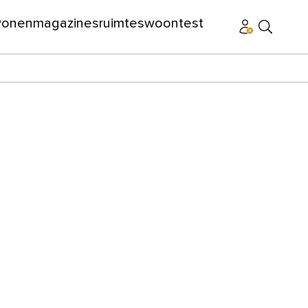
wonen
magazines
ruimtes
woontest