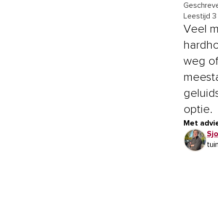
Geschreve
Leestijd 3
Veel m
hardho
weg of
meesta
geluid
optie.
Met advie
Sj
tui