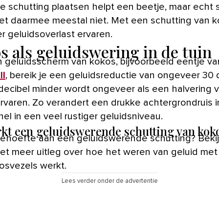
e schutting plaatsen helpt een beetje, maar echt s
et daarmee meestal niet. Met een schutting van k
r geluidsoverlast ervaren.
s als geluidswering in de tuin
 geluidsscherm van kokos, bijvoorbeeld eentje va
ll
, bereik je een geluidsreductie van ongeveer 30 
 decibel minder wordt ongeveer als een halvering 
ervaren. Zo verandert een drukke achtergrondruis i
snel in een veel rustiger geluidsniveau.
kt een geluidswerende schutting van kok
 behoefte aan een geluidswerende schutting? Beki
et meer uitleg over hoe het weren van geluid met
osvezels werkt.
Lees verder onder de advertentie