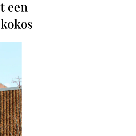
t een
 kokos