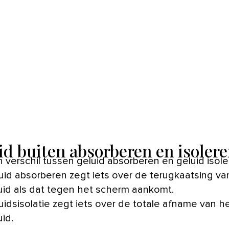
id buiten absorberen en isoler
n verschil tussen geluid absorberen en geluid isole
uid absorberen zegt iets over de terugkaatsing va
uid als dat tegen het scherm aankomt.
uidsisolatie zegt iets over de totale afname van h
uid.