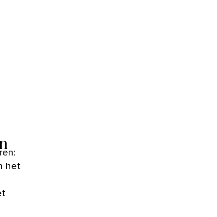
en
ren:
n het
et