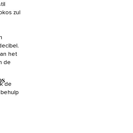
til
okos zul
n
decibel.
van het
n de
os
jk de
 behulp