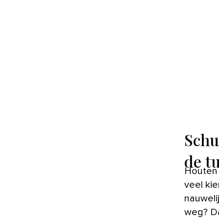
Schu
de t
Houten of kunststof schuttingen zijn vrij hard en hebben vaak
veel ki
nauweli
weg? Dan