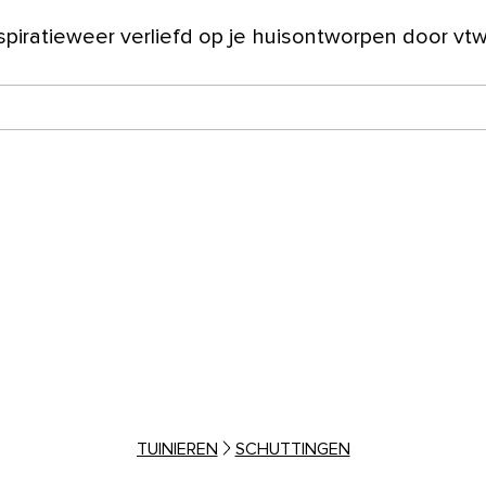
spiratie
weer verliefd op je huis
ontworpen door vt
ver ons
TUINIEREN
SCHUTTINGEN