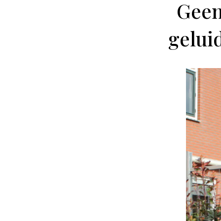
Geen
gelui