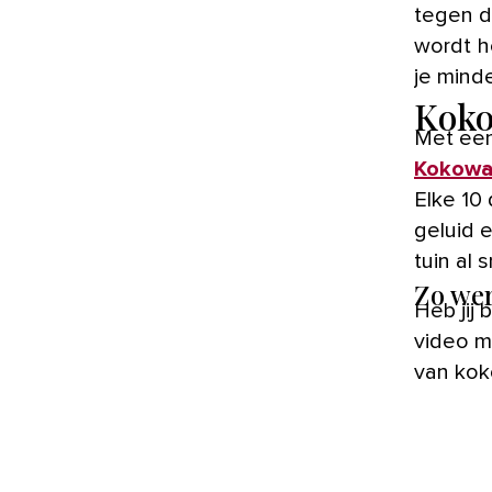
tegen d
wordt h
je minde
Koko
Met een
Kokowa
Elke 10
geluid 
tuin al 
Zo wer
Heb jij
video m
van kok