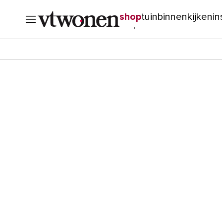
shop
tuin
binnenkijken
in
verbouwen
cursussen
o