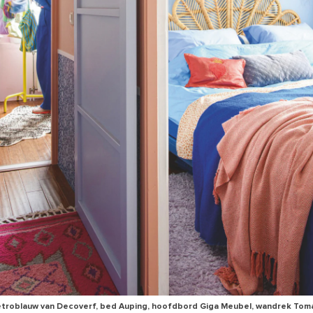
troblauw van Decoverf, bed Auping, hoofdbord Giga Meubel, wandrek Tom