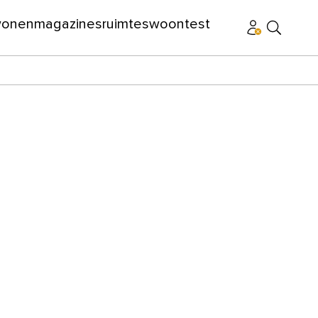
wonen
magazines
ruimtes
woontest