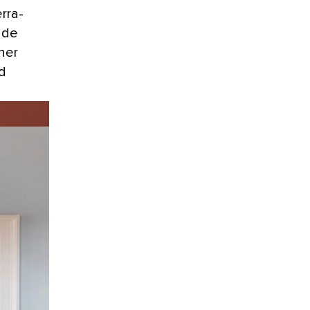
rra-
n de
ner
d