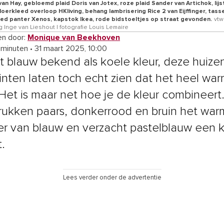
an Hay, gebloemd plaid Doris van Jotex, roze plaid Sander van Artichok, lij
loerkleed overloop HKliving, behang lambrisering Rice 2 van Eijffinger, tas
kleed panter Xenos, kapstok Ikea, rode bidstoeltjes op straat gevonden.
vtw
ng Inge van Lieshout | fotografie Louis Lemaire
n door:
Monique van Beekhoven
 minuten
•
31 maart 2025, 10:00
at blauw bekend als koele kleur, deze huize
inten laten toch echt zien dat het heel wa
Het is maar net hoe je de kleur combineert
ukken paars, donkerrood en bruin het wa
er van blauw en verzacht pastelblauw een 
t.
Lees verder onder de advertentie