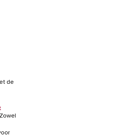
e
 Zowel
voor