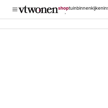
shop
tuin
binnenkijken
in
verbouwen
cursussen
o