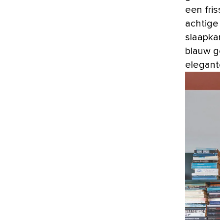
een fri
achtige
slaapka
blauw g
elegante