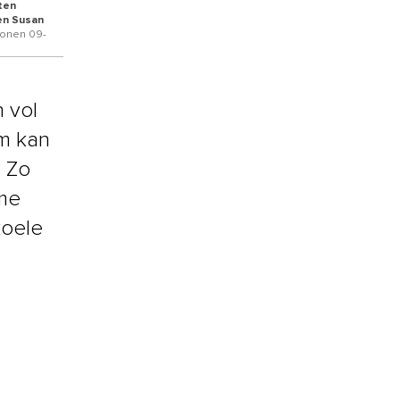
sten
sen Susan
onen 09-
n vol
rm kan
. Zo
rme
koele