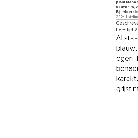
plaid Mono v
souvenirs, v
Bijl, vloer
2024 | styli
Geschreve
Leestijd 2
Al sta
blauwt
ogen. 
benadr
karakt
grijstin