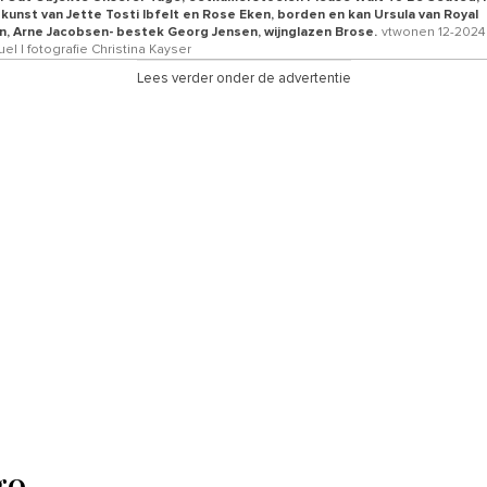
kunst van Jette Tosti Ibfelt en Rose Eken, borden en kan Ursula van Royal
 Arne Jacobsen- bestek Georg Jensen, wijnglazen Brose.
vtwonen 12-2024 
uel | fotografie Christina Kayser
Lees verder onder de advertentie
go