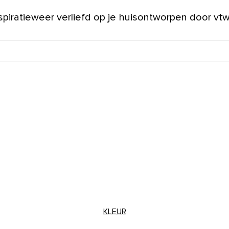
spiratie
weer verliefd op je huis
ontworpen door vt
ver ons
KLEUR