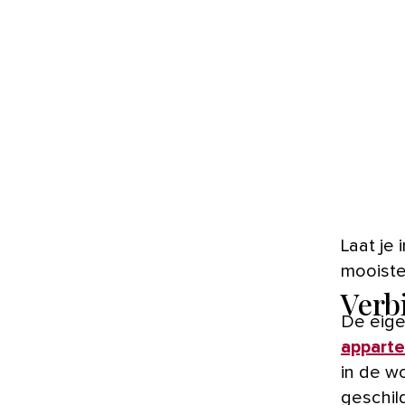
Laat je inspireren door deze binnenkijkers en shop je blij met de
mooiste
Verb
De eige
appart
in de w
geschil