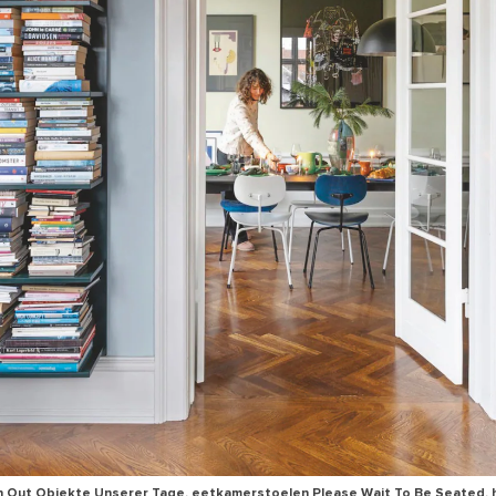
n Out Objekte Unserer Tage, eetkamerstoelen Please Wait To Be Seated,