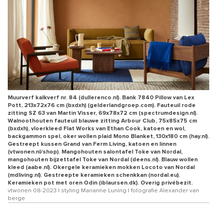
Muurverf kalkverf nr. 84 (dullerenco.nl). Bank 7840 Pillow van Lex
Pott, 213x72x76 cm (bxdxh) (gelderlandgroep.com). Fauteuil rode
zitting SZ 63 van Martin Visser, 69x78x72 cm (spectrumdesign.nl).
Walnoothouten fauteuil blauwe zitting Arbour Club, 75x85x75 cm
(bxdxh), vloerkleed Flat Works van Ethan Cook, katoen en wol,
backgammon spel, oker wollen plaid Mono Blanket, 130x180 cm (hay.nl).
Gestreept kussen Grand van Ferm Living, katoen en linnen
(vtwonen.nl/shop). Mangohouten salontafel Toke van Nordal,
mangohouten bijzettafel Toke van Nordal (deens.nl). Blauw wollen
kleed (aabe.nl). Okergele keramieken mokken Locoto van Nordal
(mdliving.nl). Gestreepte keramieken schenkkan (nordal.eu).
Keramieken pot met oren Odin (iblaursen.dk). Overig privébezit.
vtwonen 08-2023 | styling Marianne Luning | fotografie Alexander van
berge