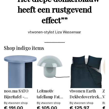
heeft een rustgevend
effect”
”
vtwonen-stylist Liza Wassenaar
Shop indigo items
noo.ma SATO
Leitmotiv
vtwonen Earth
Zui
Bijzettafel -
tafellamp Fat
Dekbedovertrek
Vlo
Frosty Blue
Mushroom -
Donkerblauw
160
Bij
vtwonen shop
Bij
vtwonen shop
Bij
vtwonen shop
Bij
v
€ 191,00
€ 105,00
€ 125,97
€ 
blauw -
Bla