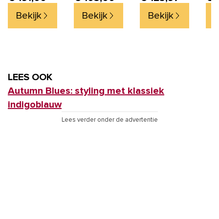
29x29x25cm -
Bekijk
Bekijk
Bekijk
B
Paddenstoellamp
LEES OOK
Autumn Blues: styling met klassiek
indigoblauw
Lees verder onder de advertentie