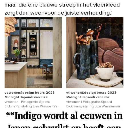
maar die ene blauwe streep in het vloerkleed
zorgt dan weer voor de juiste verhouding.’
vt wonen&design beurs 2023
vt wonen&design beurs 2023
Midnight Japandi van Liza
Midnight Japandi van Liza
vtwonen | Fotografie Sjoerd
vtwonen | Fotografie Sjoerd
Eickmans, styling Liza Wassenaar
Eickmans, styling Liza Wassenaar
“
“Indigo wordt al eeuwen in
Japan gebruikt en heeft een