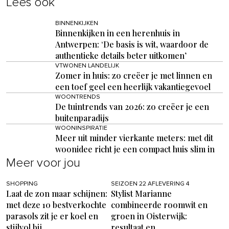
Lees ook
BINNENKIJKEN
Binnenkijken in een herenhuis in
Antwerpen: ‘De basis is wit, waardoor de
authentieke details beter uitkomen’
VTWONEN LANDELIJK
Zomer in huis: zo creëer je met linnen en
een toef geel een heerlijk vakantiegevoel
WOONTRENDS
De tuintrends van 2026: zo creëer je een
buitenparadijs
WOONINSPIRATIE
Meer uit minder vierkante meters: met dit
woonidee richt je een compact huis slim in
Meer voor jou
SHOPPING
SEIZOEN 22 AFLEVERING 4
Laat de zon maar schijnen:
Stylist Marianne
met deze 10 bestverkochte
combineerde roomwit en
parasols zit je er koel en
groen in Oisterwijk:
stijlvol bij
resultaat en