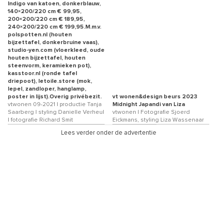
Indigo van katoen, donkerblauw,
140×200/220 cm € 99,95,
200×200/220 cm € 189,95,
240×200/220 cm € 199,95.M.m.v.
polspotten.nl (houten
bijzettafel, donkerbruine vaas),
studio-yen.com (vloerkleed, oude
houten bijzettafel, houten
steenvorm, keramieken pot),
kasstoor.nl (ronde tafel
driepoot), letoile.store (mok,
lepel, zandloper, hanglamp,
poster in lijst).Overig privébezit.
vt wonen&design beurs 2023
vtwonen 09-2021 | productie Tanja
Midnight Japandi van Liza
Saarberg | styling Danielle Verheul
vtwonen | Fotografie Sjoerd
| fotografie Richard Smit
Eickmans, styling Liza Wassenaar
Lees verder onder de advertentie