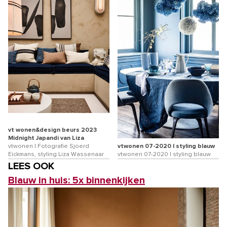
vt wonen&design beurs 2023
Midnight Japandi van Liza
vtwonen | Fotografie Sjoerd
vtwonen 07-2020 | styling blauw
Eickmans, styling Liza Wassenaar
vtwonen 07-2020 | styling blauw
LEES OOK
Blauw in huis: 5x binnenkijken