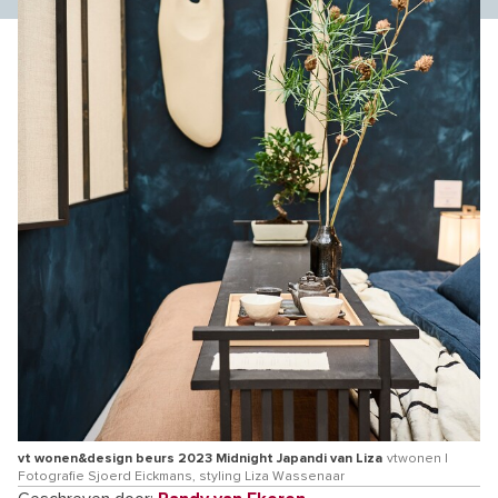
vt wonen&design beurs 2023 Midnight Japandi van Liza
vtwonen |
Fotografie Sjoerd Eickmans, styling Liza Wassenaar