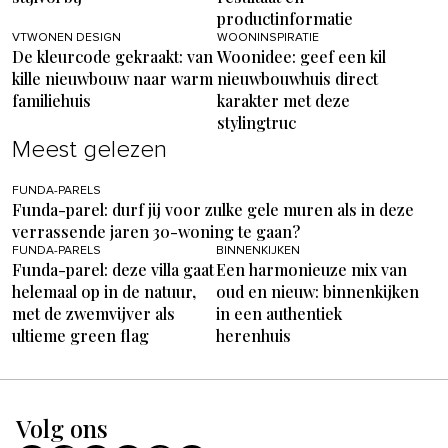
productinformatie
VTWONEN DESIGN
WOONINSPIRATIE
De kleurcode gekraakt: van
Woonidee: geef een kil
kille nieuwbouw naar warm
nieuwbouwhuis direct
familiehuis
karakter met deze
stylingtruc
Meest gelezen
FUNDA-PARELS
Funda-parel: durf jij voor zulke gele muren als in deze
verrassende jaren 30-woning te gaan?
FUNDA-PARELS
BINNENKIJKEN
Funda-parel: deze villa gaat
Een harmonieuze mix van
helemaal op in de natuur,
oud en nieuw: binnenkijken
met de zwemvijver als
in een authentiek
ultieme green flag
herenhuis
Volg ons