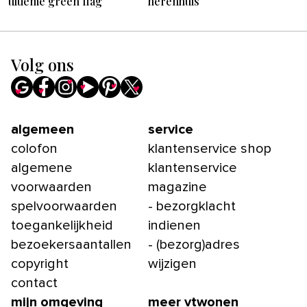
ultieme green flag
herenhuis
Volg ons
algemeen
service
colofon
klantenservice shop
algemene
klantenservice
voorwaarden
magazine
spelvoorwaarden
- bezorgklacht
toegankelijkheid
indienen
bezoekersaantallen
- (bezorg)adres
copyright
wijzigen
contact
mijn omgeving
meer vtwonen