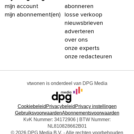
mijn account
abonneren
mijn abonnement(en)
losse verkoop
nieuwsbrieven
adverteren
over ons
onze experts
onze redacteuren
vtwonen
is onderdeel van
DPG Media
Cookiebeleid
Privacybeleid
Privacy instellingen
Gebruiksvoorwaarden
Abonnementsvoorwaarden
KvK Nummer: 34172906 | BTW Nummer:
NL810828662B01
© 2026 DPG Media B.V. - Alle rechten voorbehouden