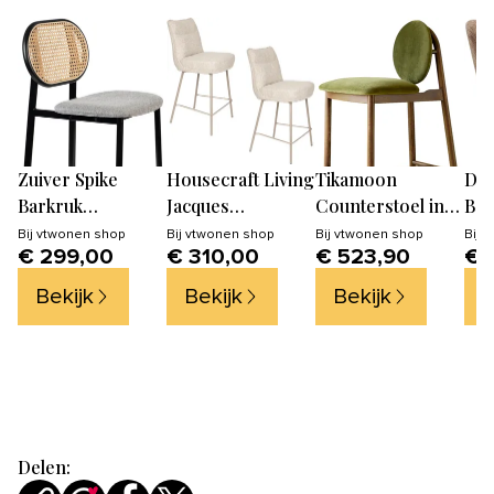
Zuiver Spike
Housecraft Living
Tikamoon
DÉJ
Barkruk
Jacques
Counterstoel in
Bar
rugleuning 64,5
Barkrukken 65 cm
massief eikenhout
Ta
Bij
vtwonen shop
Bij
vtwonen shop
Bij
vtwonen shop
Bij
v
€ 299,00
€ 310,00
€ 523,90
€ 
cm Naturel/ Grijs
Beige - Set van 2
en groen fluweel
- Donkergroen
Bekijk
Bekijk
Bekijk
B
Delen: