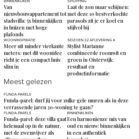
BINNENKIJKEN
SHOPPING
Van
Laat de zon maar schijnen:
nieuwbouwappartement tot
met deze 10 bestverkochte
stadsvilla: 5x binnenkijken
parasols zit je er koel en
in huizen met hoge
stijlvol bij
plafonds
WOONINSPIRATIE
SEIZOEN 22 AFLEVERING 4
Meer uit minder vierkante
Stylist Marianne
meters: met dit woonidee
combineerde roomwit en
richt je een compact huis
groen in Oisterwijk:
slim in
resultaat en
productinformatie
Meest gelezen
FUNDA-PARELS
Funda-parel: durf jij voor zulke gele muren als in deze
verrassende jaren 30-woning te gaan?
FUNDA-PARELS
BINNENKIJKEN
Funda-parel: deze villa gaat
Een harmonieuze mix van
helemaal op in de natuur,
oud en nieuw: binnenkijken
met de zwemvijver als
in een authentiek