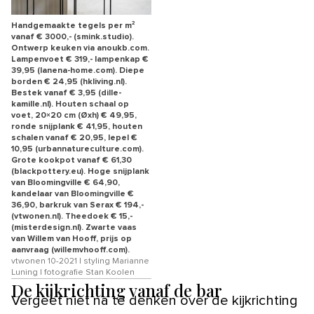
Handgemaakte tegels per m²
vanaf € 3000,- (smink.studio).
Ontwerp keuken via anoukb.com.
Lampenvoet € 319,- lampenkap €
39,95 (lanena-home.com). Diepe
borden € 24,95 (hkliving.nl).
Bestek vanaf € 3,95 (dille-
kamille.nl). Houten schaal op
voet, 20×20 cm (Øxh) € 49,95,
ronde snijplank € 41,95, houten
schalen vanaf € 20,95, lepel €
10,95 (urbannatureculture.com).
Grote kookpot vanaf € 61,30
(blackpottery.eu). Hoge snijplank
van Bloomingville € 64,90,
kandelaar van Bloomingville €
36,90, barkruk van Serax € 194,-
(vtwonen.nl). Theedoek € 15,-
(misterdesign.nl). Zwarte vaas
van Willem van Hooff, prijs op
aanvraag (willemvhooff.com).
vtwonen 10-2021 | styling Marianne
Luning | fotografie Stan Koolen
De kijkrichting vanaf de bar
Vergeet niet na te denken over de kijkrichting