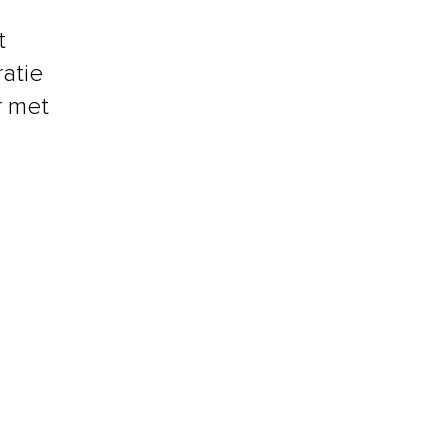
t
ratie
r met