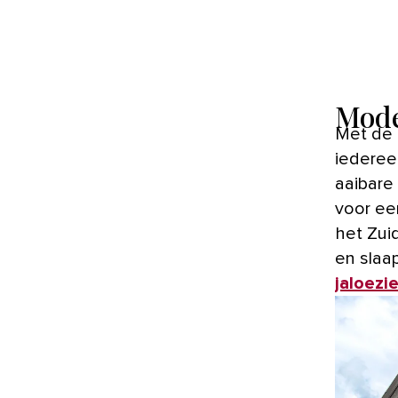
Mode
Met de modern landelijke woonstijl creëer je een interieur waarin
iedereen
aaibare
voor een
het Zui
en slaa
jaloezi