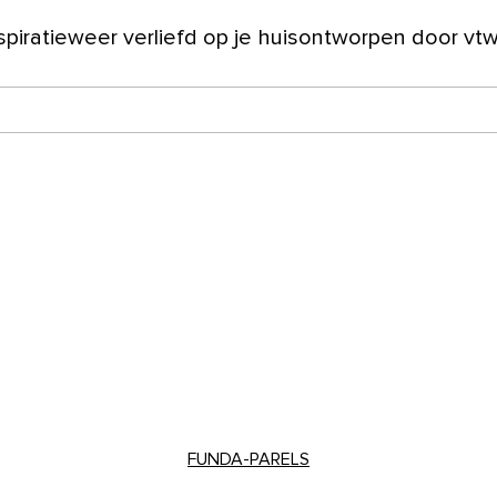
spiratie
weer verliefd op je huis
ontworpen door vt
ver ons
FUNDA-PARELS