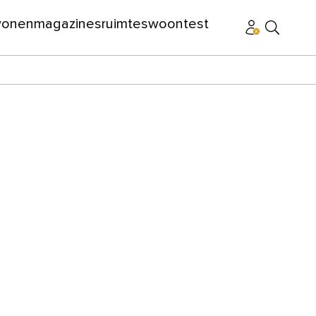
wonen
magazines
ruimtes
woontest