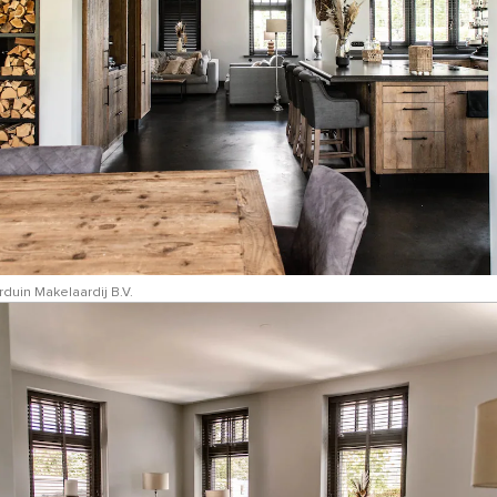
duin Makelaardij B.V.