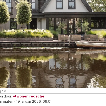
 B.V.
n door:
vtwonen redactie
 minuten
•
19 januari 2026, 09:01