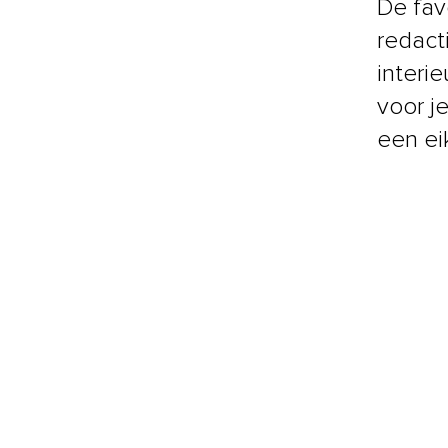
De fav
redact
interie
voor j
een ei