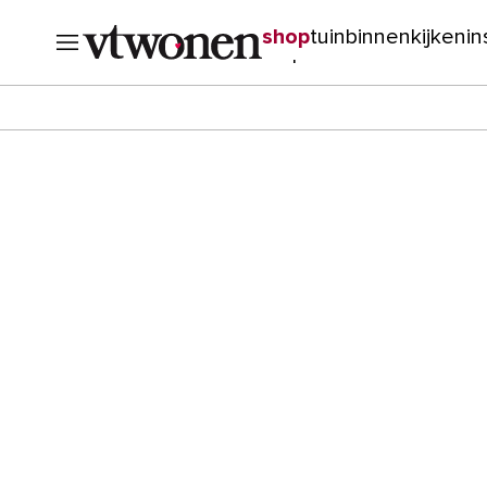
shop
tuin
binnenkijken
in
verbouwen
cursussen
o