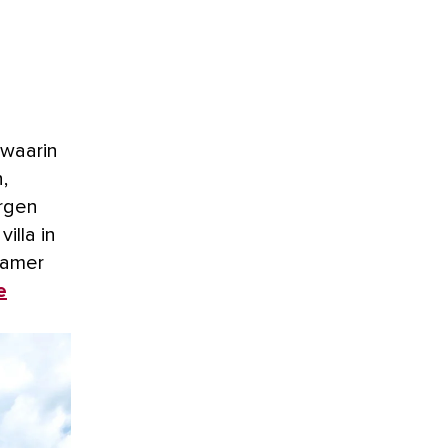
,
orgen
illa in
kamer
e