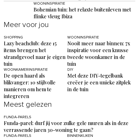
WOONINSPIRATIE
Bohemian tuin: het relaxte buitenleven met
flinke vleug Ibiza
Meer voor jou
SHOPPING
WOONINSPIRATIE
Lazy beachclub: deze 15
Nooit meer naar binnen: 7x
items brengen het
inspiratie voor een knusse
strandgevoel naar je eigen
tweede woonkamer in de
tuin
tuin
WOONKAMERINSPIRATIE
DIY
De open haard als
Met deze DIY-tegelbank
blikvanger: 10 stijlvolle
creëer je een unieke zitplek
manieren om hem te
in de tuin
integreren
Meest gelezen
FUNDA-PARELS
Funda-parel: durf jij voor zulke gele muren als in deze
verrassende jaren 30-woning te gaan?
FUNDA-PARELS
BINNENKIJKEN