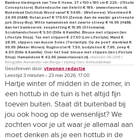
Bamboe kledingrek van Tine K Home, 37 x 100 x 180 cm € 225,- (l’Etoile
Conceptstore). Buitendouche van Seletti € 189,- (www.vtwonen.nl).
Buitenbad Dutchtub Wood vanaf € 5495,- (Weltevree). Vloerkleed €
24,99 (H&M). Rotan poef € 179,50 (Zenza). Aan de waslijn: gestreepte
jurk (Sissy-Boy). Witte hamamdoek met zwarte streep € 14,95 (H&M).
Aan het bamboerek: zeepketting € 15,95 (Ottomania).
Scrubhandschoen € 5,50 (Dille & Kamille). Blouse met stippen (Ien
Lifestyle Shop). Tas met stippen € 27,50 (Livv Lifestyle). Mand €
28,95, slippers van Aussie Soles (Tierlantijn). Op de poef: dienblad €
99,95 (Meker Wonen). Rugborstel € 7,50, bodylotion € 7,95, zeep €
4,50 (Dille & Kamille). Over het bad: blouse met stippen (Ien Lifestyle
Shop). Hamamdoek € 42,95 (www.vtwonen.nl).
vtwonen 06-2015 |
fotografie Alexander van Berge | styling Cleo Scheulderman
Geschreven door:
vtwonen redactie
Leestijd 3 minuten
•
23 mei 2026, 17:00
Hartje winter of midden in de zomer, in
een hottub in de tuin is het altijd fijn
toeven buiten. Staat dit buitenbad bij
jou ook hoog op de wensenlijst? We
zochten voor je uit waar je allemaal aan
moet denken als je een hottub in de