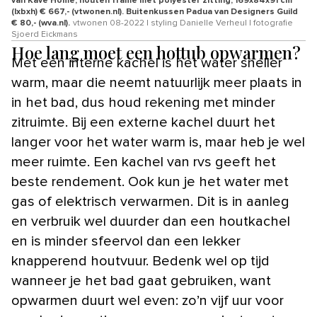
van Kave Home, houten frame met polyester zitting, 169x84x91 cm
(lxbxh) € 667,- (vtwonen.nl). Buitenkussen Padua van Designers Guild
€ 80,- (wva.nl).
vtwonen 08-2022 | styling Danielle Verheul | fotografie
Sjoerd Eickmans
Hoe lang moet een hottub opwarmen?
Met een interne kachel is het water sneller
warm, maar die neemt natuurlijk meer plaats in
in het bad, dus houd rekening met minder
zitruimte. Bij een externe kachel duurt het
langer voor het water warm is, maar heb je wel
meer ruimte. Een kachel van rvs geeft het
beste rendement. Ook kun je het water met
gas of elektrisch verwarmen. Dit is in aanleg
en verbruik wel duurder dan een houtkachel
en is minder sfeervol dan een lekker
knapperend houtvuur. Bedenk wel op tijd
wanneer je het bad gaat gebruiken, want
opwarmen duurt wel even: zo’n vijf uur voor