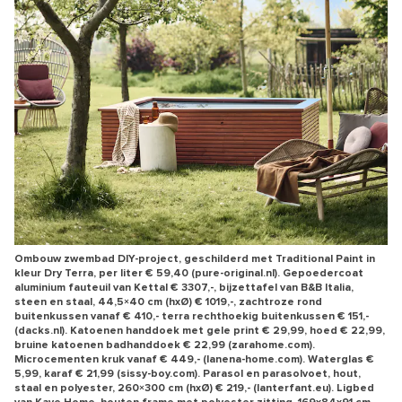
Ombouw zwembad DIY-project, geschilderd met Traditional Paint in
kleur Dry Terra, per liter € 59,40 (pure-original.nl). Gepoedercoat
aluminium fauteuil van Kettal € 3307,-, bijzettafel van B&B Italia,
steen en staal, 44,5×40 cm (hxØ) € 1019,-, zachtroze rond
buitenkussen vanaf € 410,- terra rechthoekig buitenkussen € 151,-
(dacks.nl). Katoenen handdoek met gele print € 29,99, hoed € 22,99,
bruine katoenen badhanddoek € 22,99 (zarahome.com).
Microcementen kruk vanaf € 449,- (lanena-home.com). Waterglas €
5,99, karaf € 21,99 (sissy-boy.com). Parasol en parasolvoet, hout,
staal en polyester, 260×300 cm (hxØ) € 219,- (lanterfant.eu). Ligbed