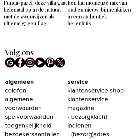
Funda-parel: deze villa gaat
Een harmonieuze mix van
helemaal op in de natuur,
oud en nieuw: binnenkijken
met de zwemvijver als
in een authentiek
ultieme green flag
herenhuis
Volg ons
algemeen
service
colofon
klantenservice shop
algemene
klantenservice
voorwaarden
magazine
spelvoorwaarden
- bezorgklacht
toegankelijkheid
indienen
bezoekersaantallen
- (bezorg)adres