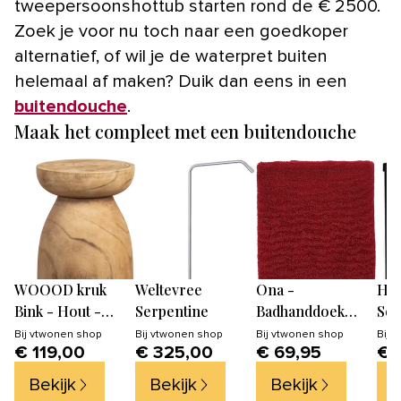
tweepersoonshottub starten rond de € 2500.
Zoek je voor nu toch naar een goedkoper
alternatief, of wil je de waterpret buiten
helemaal af maken? Duik dan eens in een
buitendouche
.
Maak het compleet met een buitendouche
WOOOD kruk
Weltevree
Ona -
Ho
Bink - Hout -
Serpentine
Badhanddoek
Sol
Naturel -
70x140cm blush
Zwa
Bij
vtwonen shop
Bij
vtwonen shop
Bij
vtwonen shop
Bij
v
€ 119,00
€ 325,00
€ 69,95
€ 
40x28x28
pink Pixie - Set
van 2
Bekijk
Bekijk
Bekijk
B