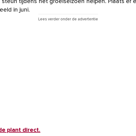
 steun tijdens het groeiseizoen helpen. Plaats er 
eeld in juni.
Lees verder onder de advertentie
e plant direct.