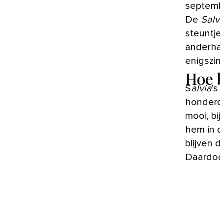
septemb
De
Salv
steuntje
anderha
enigszin
Hoe 
S
alvia
’s
honderd
mooi, bi
hem in 
blijven
Daardoo