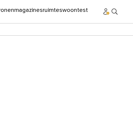
wonen
magazines
ruimtes
woontest