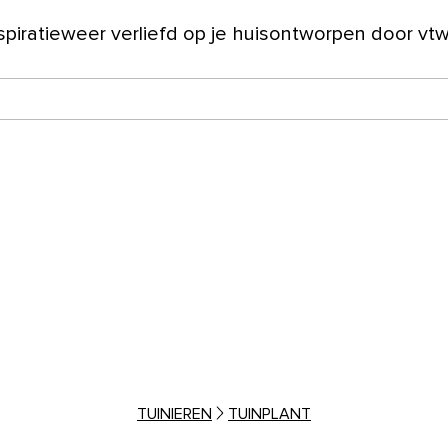
spiratie
weer verliefd op je huis
ontworpen door vt
ver ons
TUINIEREN
TUINPLANT