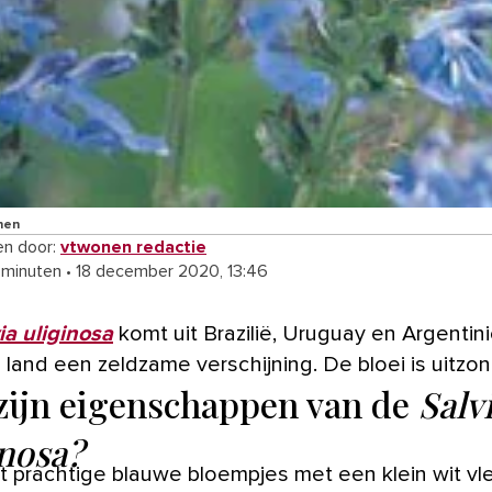
nen
n door:
vtwonen redactie
 minuten
•
18 december 2020, 13:46
ia uliginosa
komt uit Brazilië, Uruguay en Argentin
s land een zeldzame verschijning. De bloei is uitzond
zijn eigenschappen van de
Salv
inosa?
t prachtige blauwe bloempjes met een klein wit vle