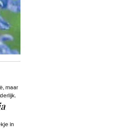
ië, maar
erlijk.
ia
kje in