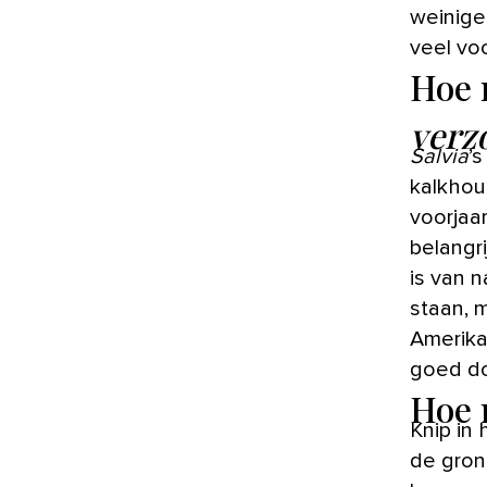
weinige
veel vo
Hoe 
verz
Salvia
’
kalkhou
voorjaar
belangr
is van n
staan, 
Amerika
goed do
Hoe 
Knip in
de gron