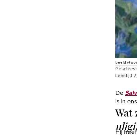
beeld vtwo
Geschreve
Leestijd 2
De
Salv
is in on
Wat 
ulig
Hij heef