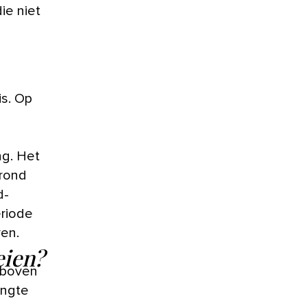
ie niet
is. Op
ng. Het
grond
d-
eriode
en.
eien?
r boven
engte