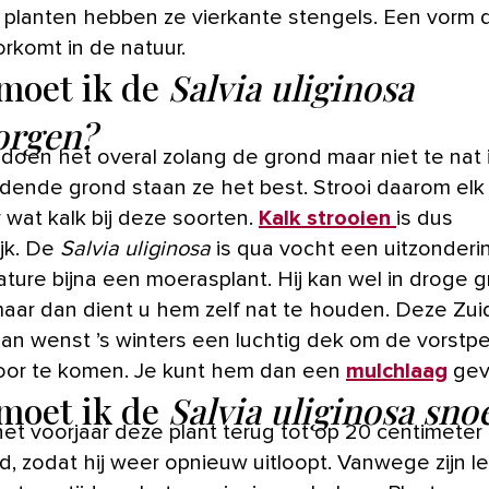
 planten hebben ze vierkante stengels. Een vorm d
orkomt in de natuur.
moet ik de
Salvia uliginosa
orgen?
s doen het overal zolang de grond maar niet te nat 
dende grond staan ze het best. Strooi daarom elk
 wat kalk bij deze soorten.
Kalk strooien
is dus
ijk. De
Salvia uliginosa
is qua vocht een uitzonderi
ature bijna een moerasplant. Hij kan wel in droge 
maar dan dient u hem zelf nat te houden. Deze Zui
an wenst ’s winters een luchtig dek om de vorstp
or te komen. Je kunt hem dan een
mulchlaag
gev
moet ik de
Salvia uliginosa sno
 het voorjaar deze plant terug tot op 20 centimete
d, zodat hij weer opnieuw uitloopt. Vanwege zijn l