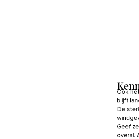
Kenm
Ook het
blijft l
De ster
windgev
Geef ze 
overal. 