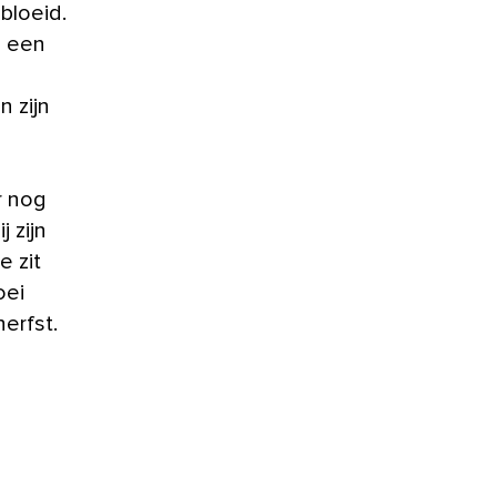
bloeid.
l een
 zijn
r nog
 zijn
e zit
oei
erfst.