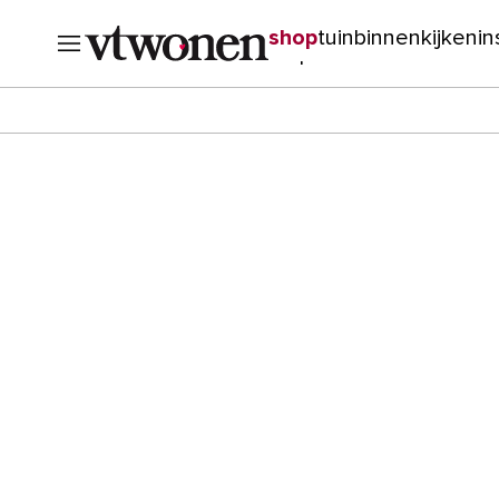
shop
tuin
binnenkijken
in
verbouwen
cursussen
o