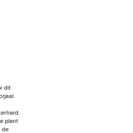
k dit
orjaar.
terhard.
ze plant
n de