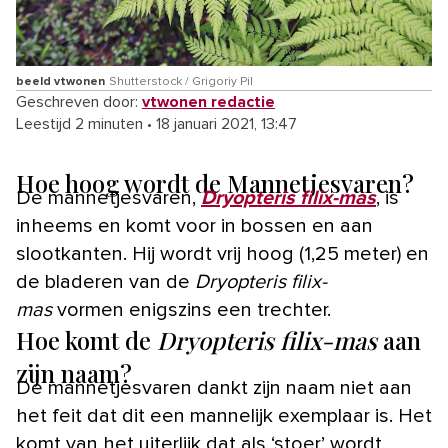
beeld vtwonen
Shutterstock / Grigoriy Pil
Geschreven door:
vtwonen redactie
Leestijd 2 minuten
•
18 januari 2021, 13:47
Hoe hoog wordt de Mannetjesvaren?
De mannetjesvaren,
Dryopteris filix-mas
, is
inheems en komt voor in bossen en aan
slootkanten. Hij wordt vrij hoog (1,25 meter) en
de bladeren van de
Dryopteris filix-
mas
vormen enigszins een trechter.
Hoe komt de
Dryopteris filix-mas
aan
zijn naam?
De mannetjesvaren dankt zijn naam niet aan
het feit dat dit een mannelijk exemplaar is. Het
komt van het uiterlijk dat als ‘stoer’ wordt