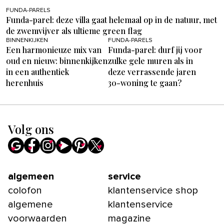
FUNDA-PARELS
Funda-parel: deze villa gaat helemaal op in de natuur, met
de zwemvijver als ultieme green flag
BINNENKIJKEN
FUNDA-PARELS
Een harmonieuze mix van
Funda-parel: durf jij voor
oud en nieuw: binnenkijken
zulke gele muren als in
in een authentiek
deze verrassende jaren
herenhuis
30-woning te gaan?
Volg ons
algemeen
service
colofon
klantenservice shop
algemene
klantenservice
voorwaarden
magazine