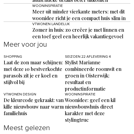
WOONINSPIRATIE
Meer uit minder vierkante meters: met dit
woonidee richt je een compact huis slim in
VTWONEN LANDELIJK
Zomer in huis: zo creëer je met linnen en
een toef geel een heerlijk vakantiegevoel
Meer voor jou
SHOPPING
SEIZOEN 22 AFLEVERING 4
Laat de zon maar schijnen:
Stylist Marianne
met deze 10 bestverkochte
combineerde roomwit en
parasols zit je er koel en
groen in Oisterwijk:
stijlvol bij
resultaat en
productinformatie
VTWONEN DESIGN
WOONINSPIRATIE
De kleurcode gekraakt: van
Woonidee: geef een kil
kille nieuwbouw naar warm
nieuwbouwhuis direct
familiehuis
karakter met deze
stylingtruc
Meest gelezen