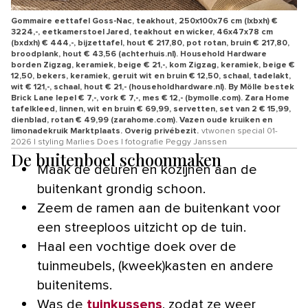
Gommaire eettafel Goss-Nac, teakhout, 250x100x76 cm (lxbxh) €
3224,-, eetkamerstoel Jared, teakhout en wicker, 46x47x78 cm
(bxdxh) € 444,-, bijzettafel, hout € 217,80, pot rotan, bruin € 217,80,
broodplank, hout € 43,56 (achterhuis.nl). Household Hardware
borden Zigzag, keramiek, beige € 21,-, kom Zigzag, keramiek, beige €
12,50, bekers, keramiek, geruit wit en bruin € 12,50, schaal, tadelakt,
wit € 121,-, schaal, hout € 21,- (householdhardware.nl). By Mölle bestek
Brick Lane lepel € 7,-, vork € 7,-, mes € 12,- (bymolle.com). Zara Home
tafelkleed, linnen, wit en bruin € 69,99, servetten, set van 2 € 15,99,
dienblad, rotan € 49,99 (zarahome.com). Vazen oude kruiken en
limonadekruik Marktplaats. Overig privébezit.
vtwonen special 01-
2026 | styling Marlies Does | fotografie Peggy Janssen
De buitenboel schoonmaken
Maak de deuren en kozijnen aan de
buitenkant grondig schoon.
Zeem de ramen aan de buitenkant voor
een streeploos uitzicht op de tuin.
Haal een vochtige doek over de
tuinmeubels, (kweek)kasten en andere
buitenitems.
Was de
tuinkussens
, zodat ze weer