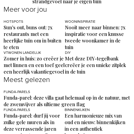
strandgevoel naar je eigen tuin
Meer voor jou
HOTSPOTS
WOONINSPIRATIE
Sun’s out, buns out: 7x
Nooit meer naar binnen: 7x
restaurants met een
inspiratie voor een knusse
heerlijke tuin om in buiten
tweede woonkamer in de
te eten
tuin
VTWONEN LANDELIJK
DIY
Zomer in huis: zo creëer je
Met deze DIY-tegelbank
met linnen en een toef geel
creëer je een unieke zitplek
een heerlijk vakantiegevoel
in de tuin
Meest gelezen
FUNDA-PARELS
Funda-parel: deze villa gaat helemaal op in de natuur, met
de zwemvijver als ultieme green flag
FUNDA-PARELS
BINNENKIJKEN
Funda-parel: durf jij voor
Een harmonieuze mix van
zulke gele muren als in
oud en nieuw: binnenkijken
deze verrassende jaren
in een authentiek