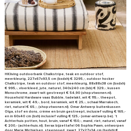
HKliving outdoorbank Chalkstripe, teak en outdoor stof,
meerkleurig, 227x67x93,5 cm (bxdxh) € 3295,-, outdoor hocker
Chalkstripe, teak en outdoor stof, meerkleurig, 88x88x38 cm (bxdxh)
€ 995,-, vloerkleed, jute, naturel, 340x240 cm (lxb) € 329,-, kussen
Monochrome, zwart-wit gestreept € 54,90 (shop.vtwonen.nl).
Household Hardware vaas Bubble, tadelakt, wit € 115,-, theepot,
keramiek, wit € 49,-, bord, keramiek, wit € 25,-, schaal Marrakech,
riet, naturel € 65,-, (shop.vtwonen.nl). Omar Antwerp buitenkussen
Olga, stof en dons, crème en bruin gestreept, inclusief vulling € 165,-
en in 60x40 cm (bxh) inclusief vulling € 125,- (omar-antwerp.be). ’t
Achterhuis potten, hout, bruin, vanaf € 150,-, mand, riet, naturel, vanaf
€ 200,- (achterhuis.nl). Serax bijzettafel 06 Sophia Pawn, ontworpen
door Marie Michielsen, steengoed, zwart, 27x27x34 cm (bxdxh) €