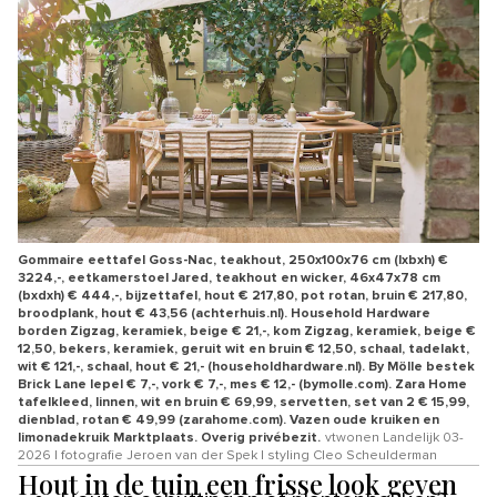
Gommaire eettafel Goss-Nac, teakhout, 250x100x76 cm (lxbxh) €
3224,-, eetkamerstoel Jared, teakhout en wicker, 46x47x78 cm
(bxdxh) € 444,-, bijzettafel, hout € 217,80, pot rotan, bruin € 217,80,
broodplank, hout € 43,56 (achterhuis.nl). Household Hardware
borden Zigzag, keramiek, beige € 21,-, kom Zigzag, keramiek, beige €
12,50, bekers, keramiek, geruit wit en bruin € 12,50, schaal, tadelakt,
wit € 121,-, schaal, hout € 21,- (householdhardware.nl). By Mölle bestek
Brick Lane lepel € 7,-, vork € 7,-, mes € 12,- (bymolle.com). Zara Home
tafelkleed, linnen, wit en bruin € 69,99, servetten, set van 2 € 15,99,
dienblad, rotan € 49,99 (zarahome.com). Vazen oude kruiken en
limonadekruik Marktplaats. Overig privébezit.
vtwonen Landelijk 03-
2026 | fotografie Jeroen van der Spek | styling Cleo Scheulderman
Hout in de tuin een frisse look geven