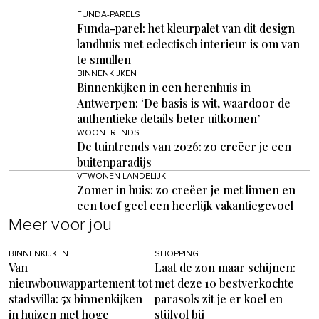
FUNDA-PARELS
Funda-parel: het kleurpalet van dit design
landhuis met eclectisch interieur is om van
te smullen
BINNENKIJKEN
Binnenkijken in een herenhuis in
Antwerpen: ‘De basis is wit, waardoor de
authentieke details beter uitkomen’
WOONTRENDS
De tuintrends van 2026: zo creëer je een
buitenparadijs
VTWONEN LANDELIJK
Zomer in huis: zo creëer je met linnen en
een toef geel een heerlijk vakantiegevoel
Meer voor jou
BINNENKIJKEN
SHOPPING
Van
Laat de zon maar schijnen:
nieuwbouwappartement tot
met deze 10 bestverkochte
stadsvilla: 5x binnenkijken
parasols zit je er koel en
in huizen met hoge
stijlvol bij