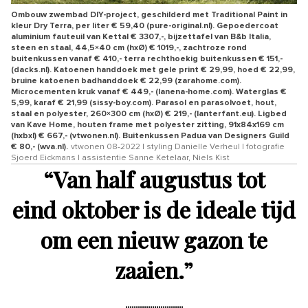
Ombouw zwembad DIY-project, geschilderd met Traditional Paint in
kleur Dry Terra, per liter € 59,40 (pure-original.nl). Gepoedercoat
aluminium fauteuil van Kettal € 3307,-, bijzettafel van B&b Italia,
steen en staal, 44,5×40 cm (hxØ) € 1019,-, zachtroze rond
buitenkussen vanaf € 410,- terra rechthoekig buitenkussen € 151,-
(dacks.nl). Katoenen handdoek met gele print € 29,99, hoed € 22,99,
bruine katoenen badhanddoek € 22,99 (zarahome.com).
Microcementen kruk vanaf € 449,- (lanena-home.com). Waterglas €
5,99, karaf € 21,99 (sissy-boy.com). Parasol en parasolvoet, hout,
staal en polyester, 260×300 cm (hxØ) € 219,- (lanterfant.eu). Ligbed
van Kave Home, houten frame met polyester zitting, 91x84x169 cm
(hxbxl) € 667,- (vtwonen.nl). Buitenkussen Padua van Designers Guild
€ 80,- (wva.nl).
vtwonen 08-2022 | styling Danielle Verheul | fotografie
Sjoerd Eickmans | assistentie Sanne Ketelaar, Niels Kist
“
Van half augustus tot
eind oktober is de ideale tijd
om een nieuw gazon te
zaaien.
”