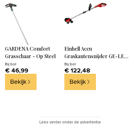
GARDENA Comfort
Einhell Accu
Grasschaar - Op Steel
Graskantensnijder GE-LE
18/190 Li Solo
Bij
bol
Bij
bol
€ 46,99
€ 122,48
Bekijk
Bekijk
Lees verder onder de advertentie