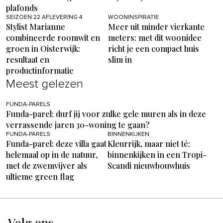
plafonds
SEIZOEN 22 AFLEVERING 4
WOONINSPIRATIE
Stylist Marianne
Meer uit minder vierkante
combineerde roomwit en
meters: met dit woonidee
groen in Oisterwijk:
richt je een compact huis
resultaat en
slim in
productinformatie
Meest gelezen
FUNDA-PARELS
Funda-parel: durf jij voor zulke gele muren als in deze
verrassende jaren 30-woning te gaan?
FUNDA-PARELS
BINNENKIJKEN
Funda-parel: deze villa gaat
Kleurrijk, maar niet té:
helemaal op in de natuur,
binnenkijken in een Tropi-
met de zwemvijver als
Scandi nieuwbouwhuis
ultieme green flag
Volg ons