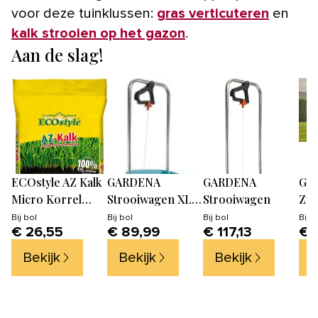
voor deze tuinklussen:
gras verticuteren
en
kalk strooien op het gazon
.
Aan de slag!
ECOstyle AZ Kalk
GARDENA
GARDENA
GA
Micro Korrel
Strooiwagen XL
Strooiwagen
Zwe
Voor Gazon -
Strooikar -
Aqu
Bij
bol
Bij
bol
Bij
bol
Bij
b
€ 26,55
€ 89,99
€ 117,13
€ 
werkt tegen Mos
800m2 - 18 Liter
Tui
20 KG
29-
Bekijk
Bekijk
Bekijk
B