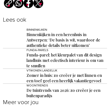
Lees ook
BINNENKIJKEN
Binnenkijken in een herenhuis in
Antwerpen: ‘De basis is wit, waardoor de
authentieke details beter uitkomen’
FUNDA-PARELS
Funda-parel: het kleurpalet van dit design
landhuis met eclectisch interieur is om van
te smullen
VTWONEN LANDELIJK
Zomer in huis: zo creëer je met linnen en
een toef geel een heerlijk vakantiegevoel
WOONTRENDS
De tuintrends van 2026: zo creëer je een
buitenparadijs
Meer voor jou