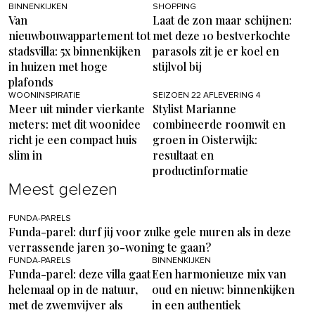
BINNENKIJKEN
SHOPPING
Van
Laat de zon maar schijnen:
nieuwbouwappartement tot
met deze 10 bestverkochte
stadsvilla: 5x binnenkijken
parasols zit je er koel en
in huizen met hoge
stijlvol bij
plafonds
WOONINSPIRATIE
SEIZOEN 22 AFLEVERING 4
Meer uit minder vierkante
Stylist Marianne
meters: met dit woonidee
combineerde roomwit en
richt je een compact huis
groen in Oisterwijk:
slim in
resultaat en
productinformatie
Meest gelezen
FUNDA-PARELS
Funda-parel: durf jij voor zulke gele muren als in deze
verrassende jaren 30-woning te gaan?
FUNDA-PARELS
BINNENKIJKEN
Funda-parel: deze villa gaat
Een harmonieuze mix van
helemaal op in de natuur,
oud en nieuw: binnenkijken
met de zwemvijver als
in een authentiek