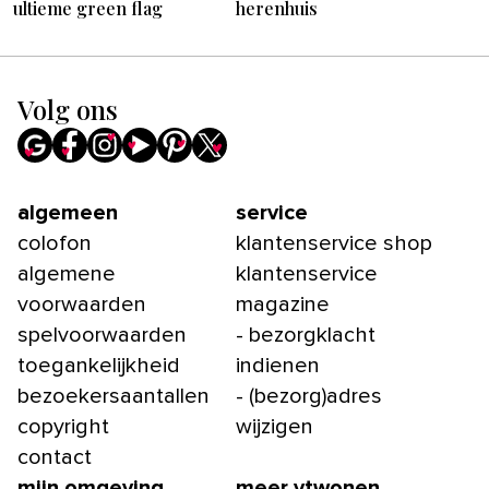
ultieme green flag
herenhuis
Volg ons
algemeen
service
colofon
klantenservice shop
algemene
klantenservice
voorwaarden
magazine
spelvoorwaarden
- bezorgklacht
toegankelijkheid
indienen
bezoekersaantallen
- (bezorg)adres
copyright
wijzigen
contact
mijn omgeving
meer vtwonen