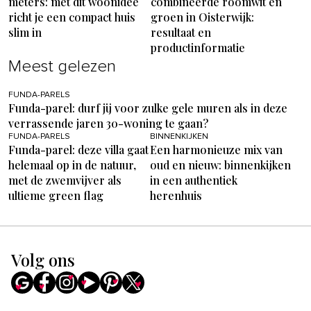
meters: met dit woonidee
combineerde roomwit en
richt je een compact huis
groen in Oisterwijk:
slim in
resultaat en
productinformatie
Meest gelezen
FUNDA-PARELS
Funda-parel: durf jij voor zulke gele muren als in deze
verrassende jaren 30-woning te gaan?
FUNDA-PARELS
BINNENKIJKEN
Funda-parel: deze villa gaat
Een harmonieuze mix van
helemaal op in de natuur,
oud en nieuw: binnenkijken
met de zwemvijver als
in een authentiek
ultieme green flag
herenhuis
Volg ons