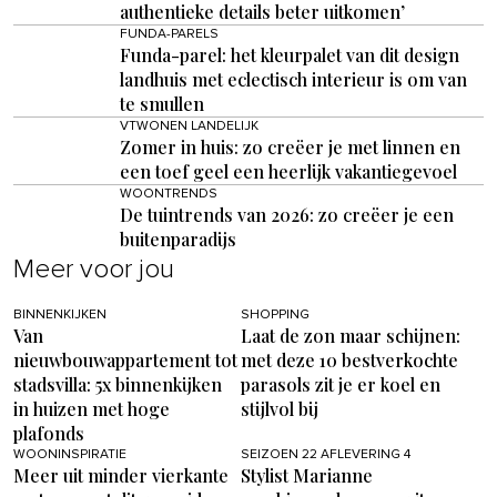
authentieke details beter uitkomen’
FUNDA-PARELS
Funda-parel: het kleurpalet van dit design
landhuis met eclectisch interieur is om van
te smullen
VTWONEN LANDELIJK
Zomer in huis: zo creëer je met linnen en
een toef geel een heerlijk vakantiegevoel
WOONTRENDS
De tuintrends van 2026: zo creëer je een
buitenparadijs
Meer voor jou
BINNENKIJKEN
SHOPPING
Van
Laat de zon maar schijnen:
nieuwbouwappartement tot
met deze 10 bestverkochte
stadsvilla: 5x binnenkijken
parasols zit je er koel en
in huizen met hoge
stijlvol bij
plafonds
WOONINSPIRATIE
SEIZOEN 22 AFLEVERING 4
Meer uit minder vierkante
Stylist Marianne