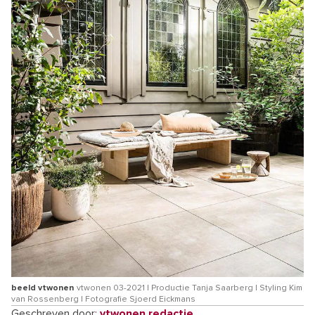
beeld vtwonen
vtwonen 03-2021 | Productie Tanja Saarberg | Styling Kim
van Rossenberg | Fotografie Sjoerd Eickmans
Geschreven door:
vtwonen redactie