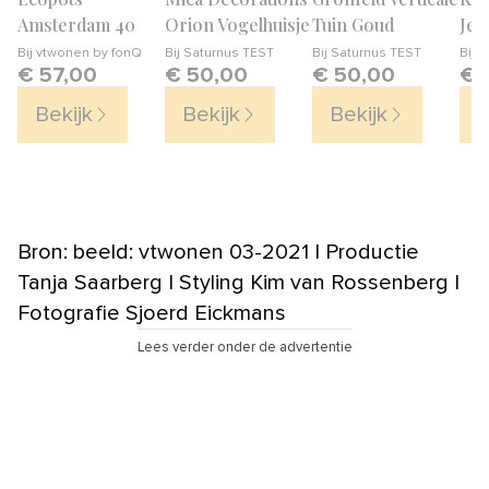
Amsterdam 40
Orion Vogelhuisje
Tuin Goud
Jer
Kle
Bij
vtwonen by fonQ
Bij
Saturnus TEST
Bij
Saturnus TEST
Bij
v
€ 57,00
€ 50,00
€ 50,00
€ 
Bekijk
Bekijk
Bekijk
B
Bron: beeld: vtwonen 03-2021 | Productie
Tanja Saarberg | Styling Kim van Rossenberg |
Fotografie Sjoerd Eickmans
Lees verder onder de advertentie