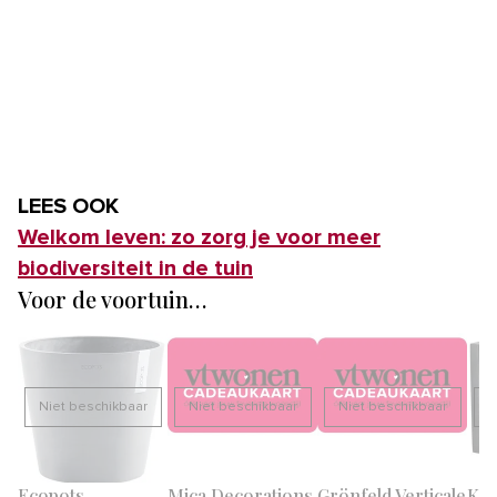
LEES OOK
Welkom leven: zo zorg je voor meer
biodiversiteit in de tuin
Voor de voortuin…
Niet beschikbaar
Niet beschikbaar
Niet beschikbaar
N
Ecopots
Mica Decorations
Grönfeld Verticale
KS 