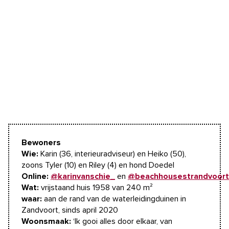
Bewoners
Wie:
Karin (36, interieuradviseur) en Heiko (50),
zoons Tyler (10) en Riley (4) en hond Doedel
Online:
@karinvanschie_
en
@beachhousestrandvoort
Wat:
vrijstaand huis 1958 van 240 m²
waar:
aan de rand van de waterleidingduinen in
Zandvoort, sinds april 2020
Woonsmaak:
‘Ik gooi alles door elkaar, van