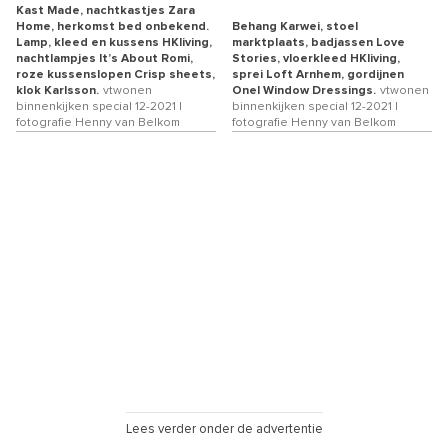
Kast Made, nachtkastjes Zara
Home, herkomst bed onbekend.
Behang Karwei, stoel
Lamp, kleed en kussens HKliving,
marktplaats, badjassen Love
nachtlampjes It’s About Romi,
Stories, vloerkleed HKliving,
roze kussenslopen Crisp sheets,
sprei Loft Arnhem, gordijnen
klok Karlsson.
vtwonen
Onel Window Dressings.
vtwonen
binnenkijken special 12-2021 |
binnenkijken special 12-2021 |
fotografie Henny van Belkom
fotografie Henny van Belkom
Lees verder onder de advertentie