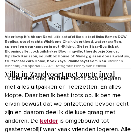
Vloerlamp It’s About Romi, uitklaptafel Ikea, stoel links Eames DCW
Replica, stoel rechts Wishbone Chair, vloerkleed, waterkaraffen,
spiegel en geurkaarsen in pot HKliving. Gieter Sissy-Boy, ijsbak
Bloomingville, cocktailshaker Bloomingville, theedoosje Xenos,
flipclock Karlsson, soundbox House of Marley, glazen doos Kwantum,
fruitschaal Zara Home, boek Yaya. Plankensysteem Ikea.
vtwonen
binnenkijken special 12-2021 | fotografie Henny van Belkom
Villa in Zandvoort met zoete inval
‘Ik ben een dag en hele nacht doorgegaan
met alles uitpakken en neerzetten. En alles
klopte. Daar ben ik best trots op. Ik ben me
ervan bewust dat we ontzettend bevoorrecht
zijn en daarom deel ik die luxe graag met
anderen. De
kelder
is omgebouwd tot
gastenverblijf waar vaak vrienden logeren. Alle