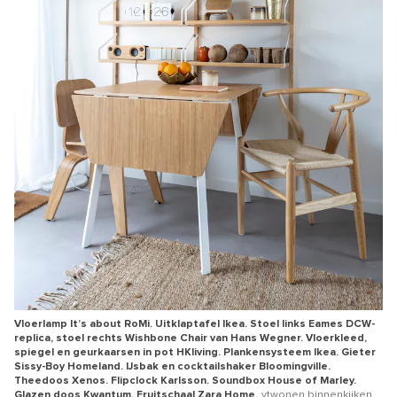
Vloerlamp It’s about RoMi. Uitklaptafel Ikea. Stoel links Eames DCW-
replica, stoel rechts Wishbone Chair van Hans Wegner. Vloerkleed,
spiegel en geurkaarsen in pot HKliving. Plankensysteem Ikea. Gieter
Sissy-Boy Homeland. IJsbak en cocktailshaker Bloomingville.
Theedoos Xenos. Flipclock Karlsson. Soundbox House of Marley.
Glazen doos Kwantum. Fruitschaal Zara Home.
vtwonen binnenkijken