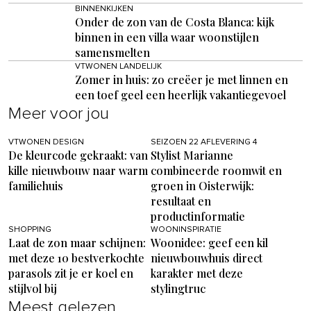
BINNENKIJKEN
Onder de zon van de Costa Blanca: kijk
binnen in een villa waar woonstijlen
samensmelten
VTWONEN LANDELIJK
Zomer in huis: zo creëer je met linnen en
een toef geel een heerlijk vakantiegevoel
Meer voor jou
VTWONEN DESIGN
SEIZOEN 22 AFLEVERING 4
De kleurcode gekraakt: van
Stylist Marianne
kille nieuwbouw naar warm
combineerde roomwit en
familiehuis
groen in Oisterwijk:
resultaat en
productinformatie
SHOPPING
WOONINSPIRATIE
Laat de zon maar schijnen:
Woonidee: geef een kil
met deze 10 bestverkochte
nieuwbouwhuis direct
parasols zit je er koel en
karakter met deze
stijlvol bij
stylingtruc
Meest gelezen