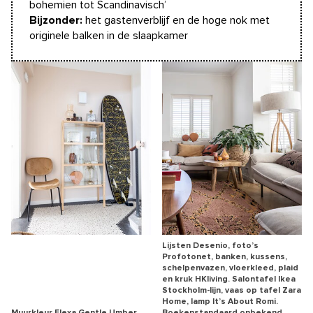
bohemien tot Scandinavisch’
Bijzonder:
het gastenverblijf en de hoge nok met
originele balken in de slaapkamer
Lijsten Desenio, foto’s
Profotonet, banken, kussens,
schelpenvazen, vloerkleed, plaid
en kruk HKliving. Salontafel Ikea
Stockholm-lijn, vaas op tafel Zara
Home, lamp It’s About Romi.
Muurkleur Flexa Gentle Umber.
Boekenstandaard onbekend,