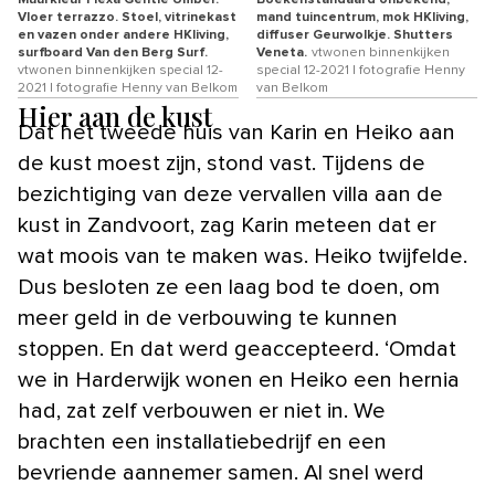
Vloer terrazzo. Stoel, vitrinekast
mand tuincentrum, mok HKliving,
en vazen onder andere HKliving,
diffuser Geurwolkje. Shutters
surfboard Van den Berg Surf.
Veneta.
vtwonen binnenkijken
vtwonen binnenkijken special 12-
special 12-2021 | fotografie Henny
2021 | fotografie Henny van Belkom
van Belkom
Hier aan de kust
Dat het tweede huis van Karin en Heiko aan
de kust moest zijn, stond vast. Tijdens de
bezichtiging van deze vervallen villa aan de
kust in Zandvoort, zag Karin meteen dat er
wat moois van te maken was. Heiko twijfelde.
Dus besloten ze een laag bod te doen, om
meer geld in de verbouwing te kunnen
stoppen. En dat werd geaccepteerd. ‘Omdat
we in Harderwijk wonen en Heiko een hernia
had, zat zelf verbouwen er niet in. We
brachten een installatiebedrijf en een
bevriende aannemer samen. Al snel werd