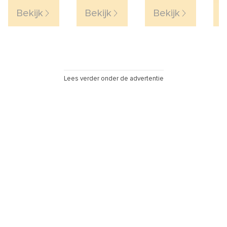
Bekijk
Bekijk
Bekijk
B
Lees verder onder de advertentie