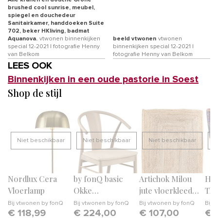
Alle kranen en douche Grohe
brushed cool sunrise, meubel,
spiegel en douchedeur
Sanitairkamer, handdoeken Suite
702, beker HKliving, badmat
Aquanova.
vtwonen binnenkijken
beeld vtwonen
vtwonen
special 12-2021 | fotografie Henny
binnenkijken special 12-2021 |
van Belkom
fotografie Henny van Belkom
LEES OOK
Binnenkijken in een oude pastorie in Soest
Shop de stijl
Niet beschikbaar
Niet beschikbaar
Niet beschikbaar
N
Nordlux Cera
by fonQ basic
Artichok Milou
HKl
Vloerlamp
Okke
jute vloerkleed
The
Eetkamerstoel
naturel - 180 x 120
Set
Bij
vtwonen by fonQ
Bij
vtwonen by fonQ
Bij
vtwonen by fonQ
Bij
v
€ 118,99
€ 224,00
€ 107,00
€ 
cm