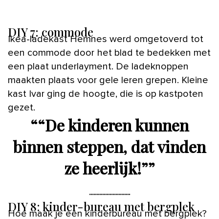
DIY 7: commode
Ikea-ladekast Hemnes werd omgetoverd tot
een commode door het blad te bedekken met
een plaat underlayment. De ladeknoppen
maakten plaats voor gele leren grepen. Kleine
kast Ivar ging de hoogte, die is op kastpoten
gezet.
“
“De kinderen kunnen
binnen steppen, dat vinden
ze heerlijk!”
”
DIY 8: kinder-bureau met bergplek
Hoe maak je een kinderbureau met bergplek?