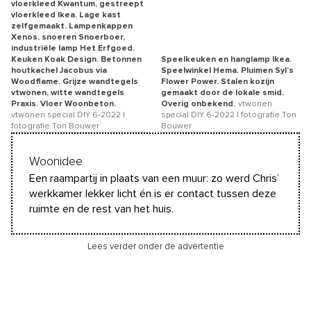
vloerkleed Kwantum, gestreept
vloerkleed Ikea. Lage kast
zelfgemaakt. Lampenkappen
Xenos, snoeren Snoerboer,
industriële lamp Het Erfgoed.
Keuken Koak Design. Betonnen
Speelkeuken en hanglamp Ikea.
houtkachel Jacobus via
Speelwinkel Hema. Pluimen Syl’s
Woodflame. Grijze wandtegels
Flower Power. Stalen kozijn
vtwonen, witte wandtegels
gemaakt door de lokale smid.
Praxis. Vloer Woonbeton.
Overig onbekend.
vtwonen
vtwonen special DIY 6-2022 |
special DIY 6-2022 | fotografie Ton
fotografie Ton Bouwer
Bouwer
Woonidee
Een raampartij in plaats van een muur: zo werd Chris’
werkkamer lekker licht én is er contact tussen deze
ruimte en de rest van het huis.
Lees verder onder de advertentie