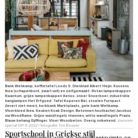
Bank Wehkamp, koffietafel Loods 5. Dienblad Albert Heijn. Kussens
Ikea (schapenbont, zwart-wit) en zelfgemaakt. Rotan lampenkappen
Kwantum, grijze lampenkappen Xenos, snoer Snoerboer, industriële
hanglampen Het Erfgoed. Tafel Koperen Bel, stoelen Furnpact
(levert niet meer), kerkbank Marktplaats, gele bank Wehkamp.
Vloerkleed Ikea. Keuken Koak Design. Betonnen houtkachel Jacobus
via Woodflame. Grijze wandtegels vtwonen, witte wandtegels Praxis.
Blauw behang Eijffinger. Vloer Woonbeton. Overig onbekend.
vtwonen
special DIY 6-2022 | fotografie Ton Bouwer
Sportschool in Griekse stijl
Chris’ werkkamer was de zonnebankruimte en