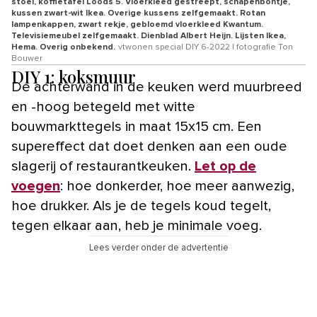
stoel, koffietafel Loods 5. Vloerkleed gestreept, schapenbontje,
kussen zwart-wit Ikea. Overige kussens zelfgemaakt. Rotan
lampenkappen, zwart rekje, gebloemd vloerkleed Kwantum.
Televisiemeubel zelfgemaakt. Dienblad Albert Heijn. Lijsten Ikea,
Hema. Overig onbekend.
vtwonen special DIY 6-2022 | fotografie Ton
Bouwer
DIY 1: koksmuur
De achterwand in de keuken werd muurbreed
en -hoog betegeld met witte
bouwmarkttegels in maat 15x15 cm. Een
supereffect dat doet denken aan een oude
slagerij of restaurantkeuken.
Let op de
voegen
: hoe donkerder, hoe meer aanwezig,
hoe drukker. Als je de tegels koud tegelt,
tegen elkaar aan, heb je minimale voeg.
Lees verder onder de advertentie