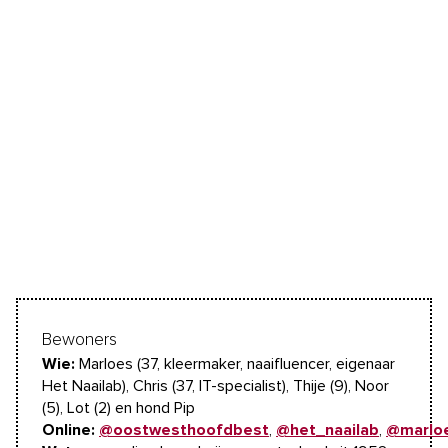
Bewoners
Wie:
Marloes (37, kleermaker, naaifluencer, eigenaar
Het Naailab), Chris (37, IT-specialist), Thije (9), Noor
(5), Lot (2) en hond Pip
Online:
@oostwesthoofdbest
,
@het_naailab
,
@marlo