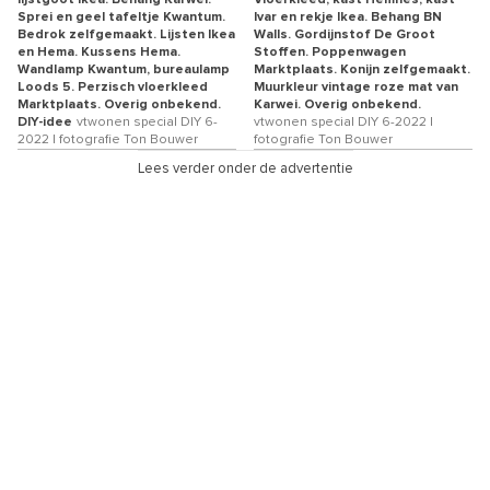
Sprei en geel tafeltje Kwantum.
Ivar en rekje Ikea. Behang BN
Bedrok zelfgemaakt. Lijsten Ikea
Walls. Gordijnstof De Groot
en Hema. Kussens Hema.
Stoffen. Poppenwagen
Wandlamp Kwantum, bureaulamp
Marktplaats. Konijn zelfgemaakt.
Loods 5. Perzisch vloerkleed
Muurkleur vintage roze mat van
Marktplaats. Overig onbekend.
Karwei. Overig onbekend.
DIY-idee
vtwonen special DIY 6-
vtwonen special DIY 6-2022 |
2022 | fotografie Ton Bouwer
fotografie Ton Bouwer
Lees verder onder de advertentie