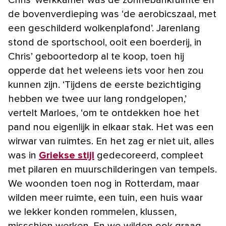
de boven­verdieping was ‘de aerobicszaal, met
een geschilderd wolkenplafond’. Jarenlang
stond de sportschool, ooit een boerderij, in
Chris’ geboortedorp al te koop, toen hij
opperde dat het weleens iets voor hen zou
kunnen zijn. ‘Tijdens de eerste bezichtiging
hebben we twee uur lang rondgelopen,’
vertelt Marloes, ‘om te ontdekken hoe het
pand nou eigenlijk in elkaar stak. Het was een
wirwar van ruimtes. En het zag er niet uit, alles
was in
Griekse stijl
gedecoreerd, compleet
met pilaren en muurschilderingen van tempels.
We woonden toen nog in Rotterdam, maar
wilden meer ruimte, een tuin, een huis waar
we lekker konden rommelen, klussen,
misschien werken. En we wilden ook graag