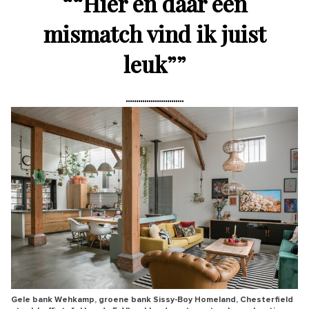
“
“Hier en daar een
mismatch vind ik juist
leuk”
”
Gele bank Wehkamp, groene bank Sissy-Boy Homeland, Chesterfield