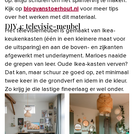
op: altijd schuren om het splintervrij te maken.
Kijk op
blogvanstoerhout.nl
voor meer tips
over het werken met dit materiaal.
DIY 4: televisie-meubel
Het televisiemeubel is gemaakt van Ikea-
keukenkasten (één in een kleinere maat voor
de uitsparing) en aan de boven- en zijkanten
afgewerkt met underlayment. Marloes naaide
de grepen van leer. Oude Ikea-kasten verven?
Dat kan, maar schuur ze goed op, zet minimaal
twee keer in de grondverf en idem in de kleur.
Zo krijg je die lastige fineerlaag er wel onder.