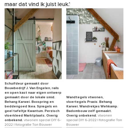
maar dat vind ik juist leuk.’
Schuifdeur gemaakt door
Bouwbedrijf J. Van Engelen, rails
en open kast naar eigen ontwerp
gemaakt door de lokale smid.
Wandtegels vtwonen,
Behang Karwei. Boxspring en
vloertegels Praxis. Behang
beddengoed Ikea. Spiegels en
Karwei. Wandrekjes Wehkamp.
geel tafeltje Kwantum. Perzisch
Badombouw zelf gemaakt.
vloerkleed Marktplaats. Overig
Overig onbekend.
vtwonen
onbekend.
vtwonen special DIY 6-
special DIY 6-2022 | fotografie Ton
2022 | fotografie Ton Bouwer
Bouwer