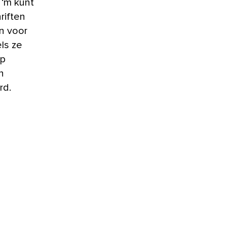
 ‘m kunt
riften
jn voor
ls ze
op
n
rd.