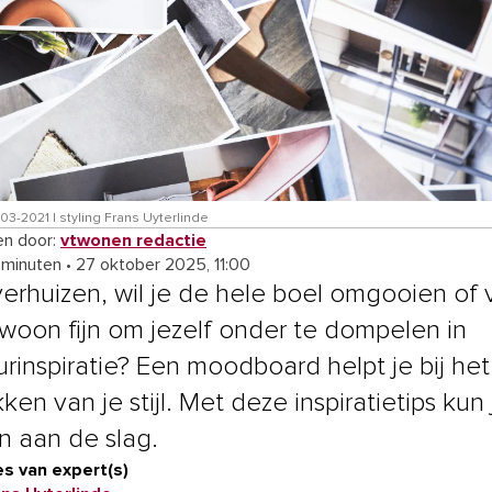
-2021 | styling Frans Uyterlinde
n door:
vtwonen redactie
 minuten
•
27 oktober 2025, 11:00
verhuizen, wil je de hele boel omgooien of v
woon fijn om jezelf onder te dompelen in
urinspiratie? Een moodboard helpt je bij het
en van je stijl. Met deze inspiratietips kun 
 aan de slag.
s van expert(s)