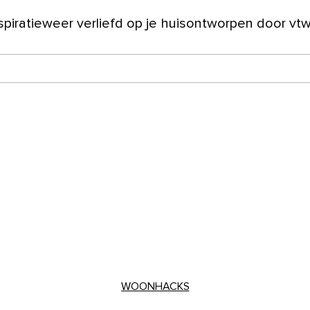
spiratie
weer verliefd op je huis
ontworpen door vt
ver ons
WOONHACKS