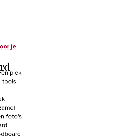
oor je
ard
één plek
 tools
ak
rzamel
en foto’s
ard
oodboard