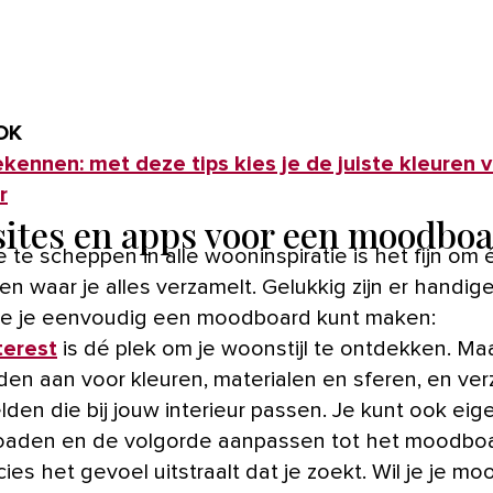
OK
ekennen: met deze tips kies je de juiste kleuren v
r
ites en apps voor een moodbo
 te scheppen in alle wooninspiratie is het fijn om 
n waar je alles verzamelt. Gelukkig zijn er handige
e je eenvoudig een moodboard kunt maken:
terest
is dé plek om je woonstijl te ontdekken. Ma
den aan voor kleuren, materialen en sferen, en ve
lden die bij jouw interieur passen. Je kunt ook eig
oaden en de volgorde aanpassen tot het moodbo
cies het gevoel uitstraalt dat je zoekt. Wil je je m