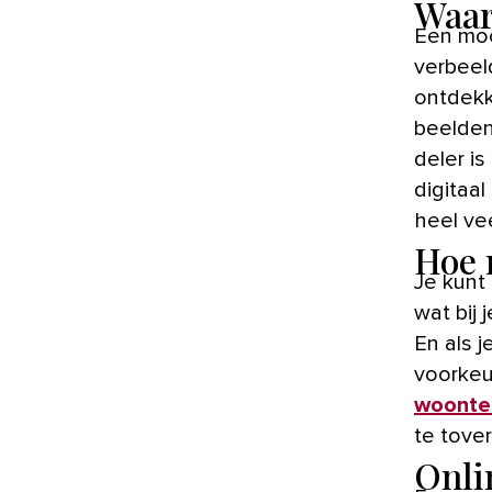
Waar
Een moodboard is ideaal om je te verbinden met de
verbeel
ontdekke
beelden
deler is
digitaal
heel ve
Hoe 
Je kunt
wat bij 
En als 
voorkeu
woonte
te tove
Onli