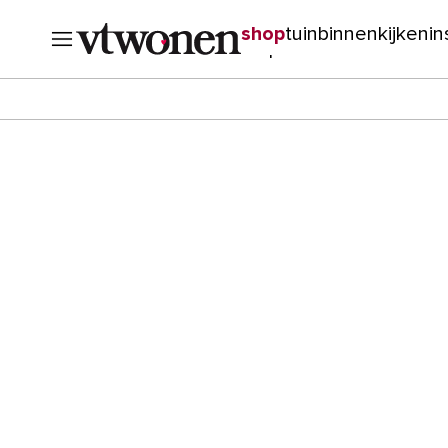
shop
tuin
binnenkijken
in
verbouwen
cursussen
o