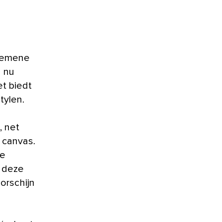
 gemene
d nu
et biedt
tylen.
, net
p canvas.
de
t deze
oorschijn