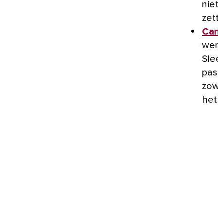
nie
zet
Ca
wer
Sle
pas
zow
het