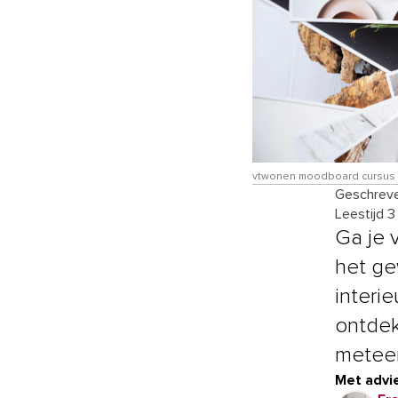
vtwonen moodboard cursus 03
Geschreve
Leestijd 3
Ga je 
het ge
interie
ontdekk
meteen
Met advie