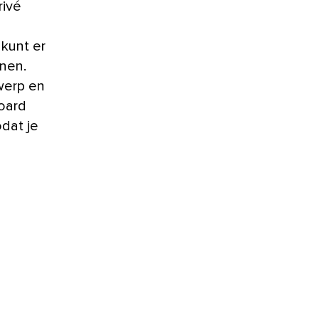
rivé
 kunt er
nen.
werp en
board
dat je