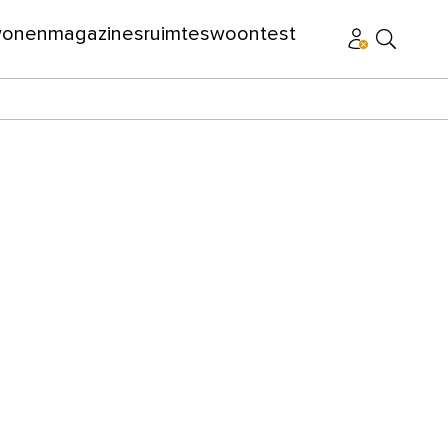
wonen
magazines
ruimtes
woontest