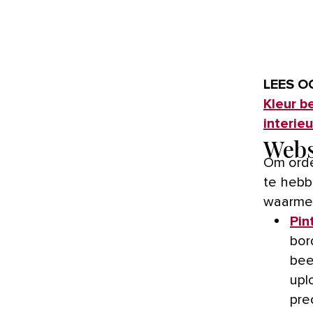
LEES O
Kleur b
interieu
Webs
Om orde
te hebbe
waarme
Pin
bor
bee
upl
pre