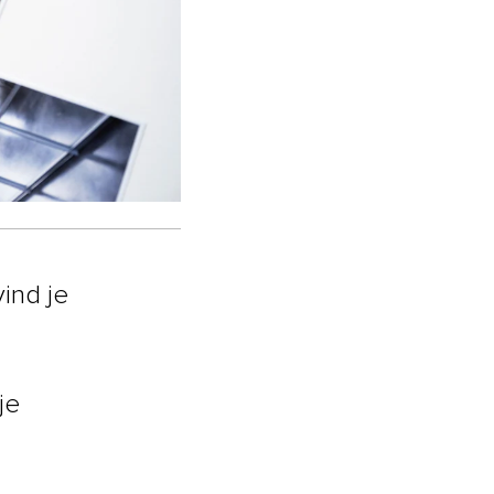
ind je
je