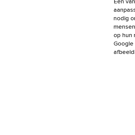
Een van
aanpasse
nodig o
mensen 
op hun 
Google 
afbeeld