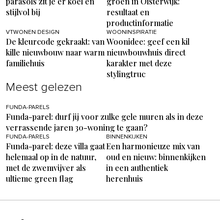
parasols zit je er koel en
groen in Oisterwijk:
stijlvol bij
resultaat en
productinformatie
VTWONEN DESIGN
WOONINSPIRATIE
De kleurcode gekraakt: van
Woonidee: geef een kil
kille nieuwbouw naar warm
nieuwbouwhuis direct
familiehuis
karakter met deze
stylingtruc
Meest gelezen
FUNDA-PARELS
Funda-parel: durf jij voor zulke gele muren als in deze
verrassende jaren 30-woning te gaan?
FUNDA-PARELS
BINNENKIJKEN
Funda-parel: deze villa gaat
Een harmonieuze mix van
helemaal op in de natuur,
oud en nieuw: binnenkijken
met de zwemvijver als
in een authentiek
ultieme green flag
herenhuis