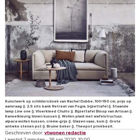
Kunstwerk op schildersdoek van Rachel Dubbe, 100×150 cm, prijs op
aanvraag (). 2,5 zits bank Retreat van Fogia, bijzettafel (). Staande
lamp Line one (). Vloerkleed Chulto (). Bijzettafel Bloop van Artisan ().
Kaneelkleurig linnen kussen (). Wollen plaid met wafelstructuur,
alpaca wollen kussen, crème-grijs (). Glazen vaas, kom (). Grote
antieke stenen pot (). Bruine beker (). Theepot privébezit.
Geschreven door:
vtwonen redactie
Leestijd 2 minuten
•
26 juni 2020, 10:00