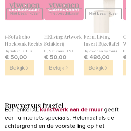
Niet beschikbaar
Niet beschikbaar
Niet beschikbaar
N
i-Sofa Soho
HKliving Artwork
Ferm Living
Com
Hoekbank Rechts
Schilderij
Insert Bijzettafel
Wa
Bij
Saturnus TEST
Bij
Saturnus TEST
Bij
vtwonen by fonQ
Bij
S
€ 50,00
€ 50,00
€ 486,00
€ 
Bekijk
Bekijk
Bekijk
B
Ruw versus fragiel
Eén enkel XL
kunstwerk aan de muur
geeft
een ruimte iets speciaals. Helemaal als de
achtergrond en de voorstelling op het