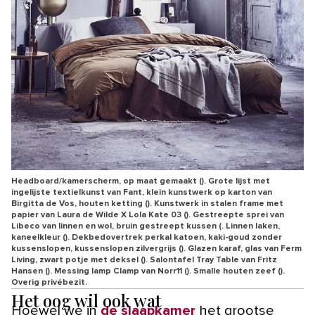
Headboard/kamerscherm, op maat gemaakt (). Grote lijst met
ingelijste textielkunst van Fant, klein kunstwerk op karton van
Birgitta de Vos, houten ketting (). Kunstwerk in stalen frame met
papier van Laura de Wilde X Lola Kate 03 (). Gestreepte sprei van
Libeco van linnen en wol, bruin gestreept kussen (. Linnen laken,
kaneelkleur (). Dekbedovertrek perkal katoen, kaki-goud zonder
kussenslopen, kussenslopen zilvergrijs (). Glazen karaf, glas van Ferm
Living, zwart potje met deksel (). Salontafel Tray Table van Fritz
Hansen (). Messing lamp Clamp van Norr11 (). Smalle houten zeef ().
Overig privébezit.
Het oog wil ook wat
Hoewel we in
de slaapkamer
het grootse