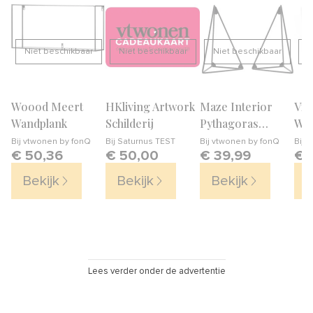
Niet beschikbaar
Niet beschikbaar
Niet beschikbaar
N
Woood Meert
HKliving Artwork
Maze Interior
Vit
Wandplank
Schilderij
Pythagoras
Wan
Wandplank
Bij
vtwonen by fonQ
Bij
Saturnus TEST
Bij
vtwonen by fonQ
Bij
v
€ 50,36
€ 50,00
€ 39,99
€ 
Houders
Bekijk
Bekijk
Bekijk
B
Lees verder onder de advertentie