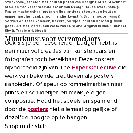
Stockholm,, stoelen met houten poten van Design House Stockholm,
stoelen met verchroomde poten van Design House Stockholm ().
Papier-maché schaal, metalen fles, antieke stoel, oude houten
emmer met hengsel, stoommandje, kwast (). Bruine houten vaas ().
Servies op tafel: kommen, bekers, bordjes, houten borden (). Muur
gestuukt met Marrakech Walls van Pure and Original in kleur Thunder
Sky (). Trapje privébezit.
Muurkunst voor verzamelaars
Ook als je een bescheiden budget hebt, is
een muur vol creaties van kunstenaars en
fotografen tóch bereikbaar. Deze posters
bijvoorbeeld zijn van The
Paper Collective
die
werk van bekende creatieven als posters
aanbieden. Of speur op rommelmarkten naar
prints en schilderijen en maak je eigen
compositie. Houd het speels en spannend
door de
posters
niet allemaal op gelijke of
dezelfde hoogte op te hangen.
Shop in de stijl: