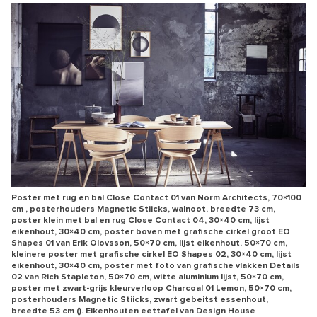
Poster met rug en bal Close Contact 01 van Norm Architects, 70×100
cm , posterhouders Magnetic Stiicks, walnoot, breedte 73 cm,
poster klein met bal en rug Close Contact 04, 30×40 cm, lijst
eikenhout, 30×40 cm, poster boven met grafische cirkel groot EO
Shapes 01 van Erik Olovsson, 50×70 cm, lijst eikenhout, 50×70 cm,
kleinere poster met grafische cirkel EO Shapes 02, 30×40 cm, lijst
eikenhout, 30×40 cm, poster met foto van grafische vlakken Details
02 van Rich Stapleton, 50×70 cm, witte aluminium lijst, 50×70 cm,
poster met zwart-grijs kleurverloop Charcoal 01 Lemon, 50×70 cm,
posterhouders Magnetic Stiicks, zwart gebeitst essenhout,
breedte 53 cm (). Eikenhouten eettafel van Design House