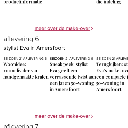
productinformatie
die indeling
meer over de make-over
aflevering 6
stylist Eva in Amersfoort
SEIZOEN 21 AFLEVERING 6
SEIZOEN 21 AFLEVERING 6
SEIZOEN 21 AFLEV
Woonidee:
Sneak peek: stylist
Terugkijken: sty
roomdivider van
Eva geeft een
Eva’s make-ove
handgemaakte kralen
verrassende twist aan
een compacte 
een jaren 50-woning
50-woning in
in Amersfoort
Amersfoort
meer over de make-over
aflevering 7