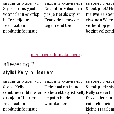
SEIZOEN 21 AFLEVERING 1
SEIZOEN 21 AFLEVERING 1
SEIZOEN 21 AFLEVE
Stylist Frans gaat
Gespot in Milaan: zo
Sneak peek! He
voor ‘clean & crisp’
pas je net als stylist
nieuwe seizoe
in Terheijden:
Frans de nieuwste
vtwonen Weer
resultaat en
tegeltrend toe
verliefd op je h
productinformatie
begint volgen
meer over de make-over
aflevering 2
stylist Kelly in Haarlem
SEIZOEN 21 AFLEVERING 2
SEIZOEN 21 AFLEVERING 2
SEIZOEN 21 AFLEV
Stylist Kelly
Helemaal on trend:
Sneak peek: sty
combineert blauw en
zo betrekt stylist Kelly
Kelly creëert 
oranje in Haarlem:
de patio bij de
frisse kleuren
resultaat en
woonkamer
ruimtelijkheid 
productinformatie
kleine Haarle