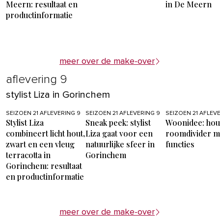
Meern: resultaat en
in De Meern
productinformatie
meer over de make-over
aflevering 9
stylist Liza in Gorinchem
SEIZOEN 21 AFLEVERING 9
SEIZOEN 21 AFLEVERING 9
SEIZOEN 21 AFLEV
Stylist Liza
Sneak peek: stylist
Woonidee: hou
combineert licht hout,
Liza gaat voor een
roomdivider m
zwart en een vleug
natuurlijke sfeer in
functies
terracotta in
Gorinchem
Gorinchem: resultaat
en productinformatie
meer over de make-over