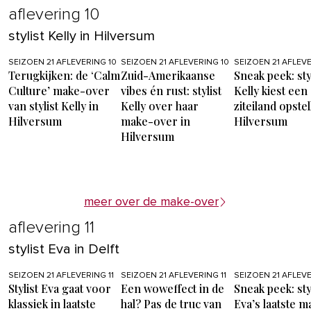
aflevering 10
stylist Kelly in Hilversum
SEIZOEN 21 AFLEVERING 10
SEIZOEN 21 AFLEVERING 10
SEIZOEN 21 AFLEVE
Terugkijken: de ‘Calm
Zuid-Amerikaanse
Sneak peek: sty
Culture’ make-over
vibes én rust: stylist
Kelly kiest een
van stylist Kelly in
Kelly over haar
ziteiland opstel
Hilversum
make-over in
Hilversum
Hilversum
meer over de make-over
aflevering 11
stylist Eva in Delft
SEIZOEN 21 AFLEVERING 11
SEIZOEN 21 AFLEVERING 11
SEIZOEN 21 AFLEVE
Stylist Eva gaat voor
Een woweffect in de
Sneak peek: sty
klassiek in laatste
hal? Pas de truc van
Eva’s laatste m