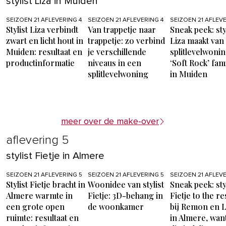
stylist Liza in Muiden
SEIZOEN 21 AFLEVERING 4
SEIZOEN 21 AFLEVERING 4
SEIZOEN 21 AFLEV
Stylist Liza verbindt
Van trappetje naar
Sneak peek: sty
zwart en licht hout in
trappetje: zo verbind
Liza maakt van
Muiden: resultaat en
je verschillende
splitlevelwoni
productinformatie
niveaus in een
‘Soft Rock’ fam
splitlevelwoning
in Muiden
meer over de make-over
aflevering 5
stylist Fietje in Almere
SEIZOEN 21 AFLEVERING 5
SEIZOEN 21 AFLEVERING 5
SEIZOEN 21 AFLEV
Stylist Fietje bracht in
Woonidee van stylist
Sneak peek: sty
Almere warmte in
Fietje: 3D-behang in
Fietje to the r
een grote open
de woonkamer
bij Remon en L
ruimte: resultaat en
in Almere, want