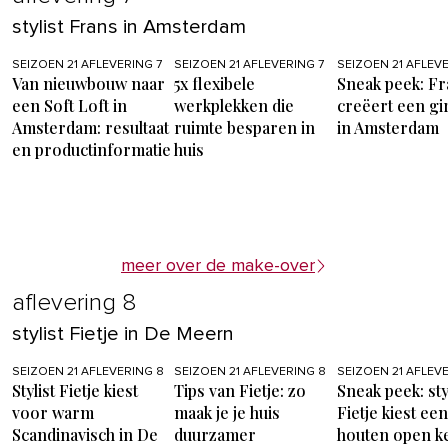
stylist Frans in Amsterdam
SEIZOEN 21 AFLEVERING 7
SEIZOEN 21 AFLEVERING 7
SEIZOEN 21 AFLEVE
Van nieuwbouw naar
5x flexibele
Sneak peek: Fr
een Soft Loft in
werkplekken die
creëert een gir
Amsterdam: resultaat
ruimte besparen in
in Amsterdam
en productinformatie
huis
meer over de make-over
aflevering 8
stylist Fietje in De Meern
SEIZOEN 21 AFLEVERING 8
SEIZOEN 21 AFLEVERING 8
SEIZOEN 21 AFLEV
Stylist Fietje kiest
Tips van Fietje: zo
Sneak peek: sty
voor warm
maak je je huis
Fietje kiest een
Scandinavisch in De
duurzamer
houten open k