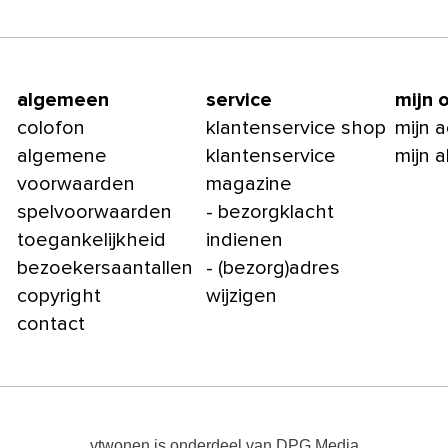
algemeen
service
mijn 
colofon
klantenservice shop
mijn 
algemene
klantenservice
mijn 
voorwaarden
magazine
spelvoorwaarden
- bezorgklacht
toegankelijkheid
indienen
bezoekersaantallen
- (bezorg)adres
copyright
wijzigen
contact
vtwonen
is onderdeel van
DPG Media