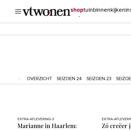
shop
tuin
binnenkijken
in
verbouwen
cursussen
o
OVERZICHT
SEIZOEN 24
SEIZOEN 23
SEIZOE
EXTRA-AFLEVERING-3
EXTRA-AFLEVERI
Marianne in Haarlem:
Zó creëer j