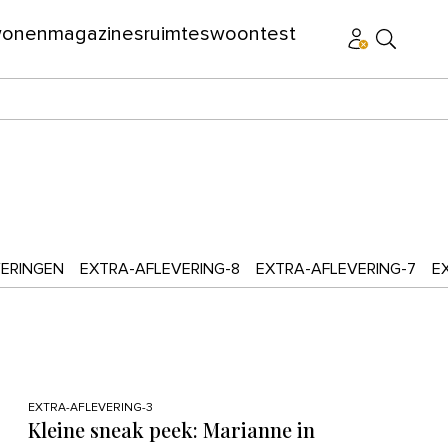
wonen
magazines
ruimtes
woontest
ERINGEN
EXTRA-AFLEVERING-8
EXTRA-AFLEVERING-7
E
EXTRA-AFLEVERING-3
Kleine sneak peek: Marianne in