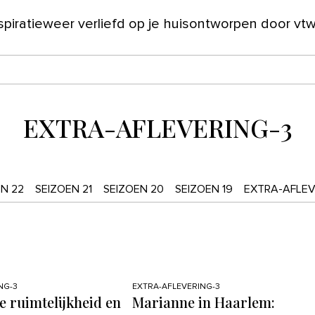
spiratie
weer verliefd op je huis
ontworpen door vt
ver ons
EXTRA-AFLEVERING-3
N 22
SEIZOEN 21
SEIZOEN 20
SEIZOEN 19
EXTRA-AFLEV
NG-3
EXTRA-AFLEVERING-3
e ruimtelijkheid en
Marianne in Haarlem: