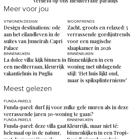
verliefd op ons mediterrane paradijs’
Meer voor jou
VTWONEN DESIGN
WOONTRENDS
Design destinations: ode
Zacht, groots en relaxed: 5
aan het eilandleven in de
verrassende gordijntrends
suites van Jumeirah Capri
voor een magische
Palace
slaapkamer in 2026
BINNENKIJKEN
BINNENKIJKEN
La dolce villa: kijk binnen in
Binnenkijken in een
een mediterraan, kleurrijk
woning met uitdagende
vakantiehuis in Puglia
stijl: ‘Het huis lijkt oud,
maar is spiksplinternieuw’
Meest gelezen
FUNDA-PARELS
Funda-parel: durf jij voor zulke gele muren als in deze
verrassende jaren 30-woning te gaan?
FUNDA-PARELS
BINNENKIJKEN
Funda-parel: deze villa gaat
Kleurrijk, maar niet té:
helemaal op in de natuur,
binnenkijken in een Tropi-