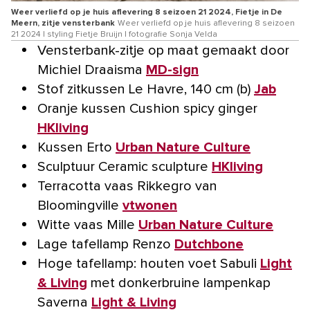
Weer verliefd op je huis aflevering 8 seizoen 21 2024, Fietje in De
Meern, zitje vensterbank
Weer verliefd op je huis aflevering 8 seizoen
21 2024 | styling Fietje Bruijn | fotografie Sonja Velda
Vensterbank-zitje op maat gemaakt door
Michiel Draaisma
MD-sign
Stof zitkussen Le Havre, 140 cm (b)
Jab
Oranje kussen Cushion spicy ginger
HKliving
Kussen Erto
Urban Nature Culture
Sculptuur Ceramic sculpture
HKliving
Terracotta vaas Rikkegro van
Bloomingville
vtwonen
Witte vaas Mille
Urban Nature Culture
Lage tafellamp Renzo
Dutchbone
Hoge tafellamp: houten voet Sabuli
Light
& Living
met donkerbruine lampenkap
Saverna
Light & Living