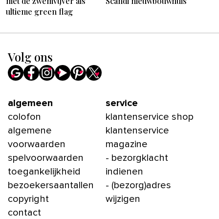
met de zwemvijver als
Scandi nieuwbouwhuis
ultieme green flag
Volg ons
algemeen
service
colofon
klantenservice shop
algemene
klantenservice
voorwaarden
magazine
spelvoorwaarden
- bezorgklacht
toegankelijkheid
indienen
bezoekersaantallen
- (bezorg)adres
copyright
wijzigen
contact