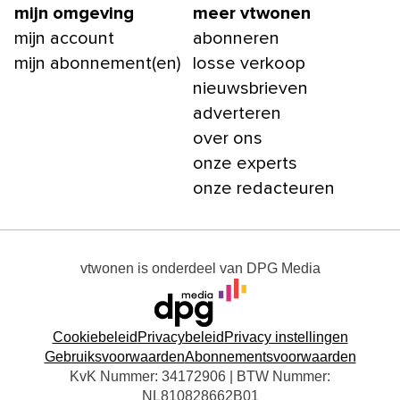
mijn omgeving
meer vtwonen
mijn account
abonneren
mijn abonnement(en)
losse verkoop
nieuwsbrieven
adverteren
over ons
onze experts
onze redacteuren
vtwonen
is onderdeel van
DPG Media
Cookiebeleid
Privacybeleid
Privacy instellingen
Gebruiksvoorwaarden
Abonnementsvoorwaarden
KvK Nummer: 34172906 | BTW Nummer:
NL810828662B01