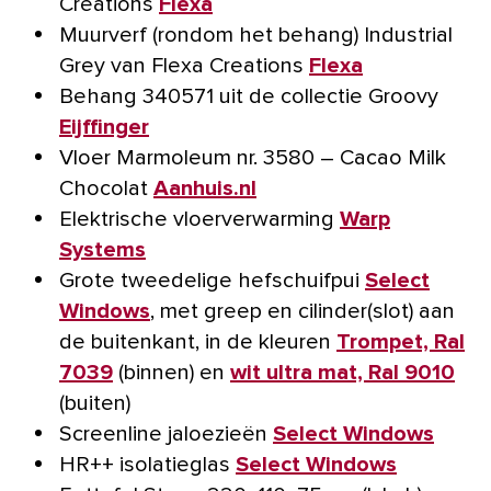
Creations
Flexa
Muurverf (rondom het behang) Industrial
Grey van Flexa Creations
Flexa
Behang 340571 uit de collectie Groovy
Eijffinger
Vloer Marmoleum nr. 3580 – Cacao Milk
Chocolat
Aanhuis.nl
Elektrische vloerverwarming
Warp
Systems
Grote tweedelige hefschuifpui
Select
Windows
, met greep en cilinder(slot) aan
de buitenkant, in de kleuren
Trompet, Ral
7039
(binnen) en
wit ultra mat, Ral 9010
(buiten)
Screenline jaloezieën
Select Windows
HR++ isolatieglas
Select Windows