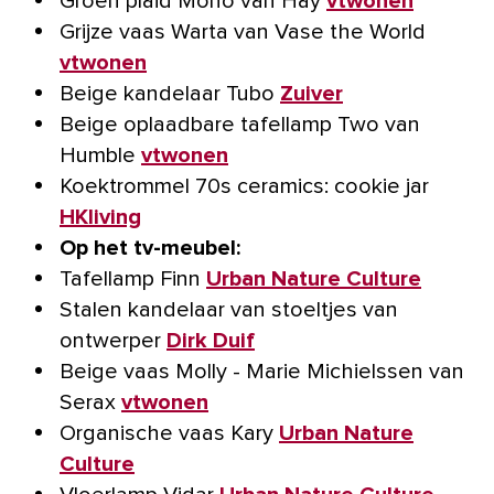
Groen plaid Mono van Hay
vtwonen
Grijze vaas Warta van Vase the World
vtwonen
Beige kandelaar Tubo
Zuiver
Beige oplaadbare tafellamp Two van
Humble
vtwonen
Koektrommel 70s ceramics: cookie jar
HKliving
Op het tv-meubel:
Tafellamp Finn
Urban Nature Culture
Stalen kandelaar van stoeltjes van
ontwerper
Dirk Duif
Beige vaas Molly - Marie Michielssen van
Serax
vtwonen
Organische vaas Kary
Urban Nature
Culture