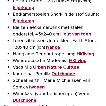
Eettafel Storq, 220x110x75 cm (lxbxh)
Eijerkamp
Eetkamerstoelen Shark in de stof Suunta
Eijerkamp
Bielzen eetkamerbank met stalen
onderstel, 45x240 cm
Hout van toen
Leren zitkussens in de kleur Earth Stone,
120x40 cm (lxh)
Nahka
Hanglamp Pendant rope lamp
HKliving
Wanddecoratie Modernist
HKliving
Vaas Mia
Urban Nature Culture
Kandelaar Pernilla
Dutchbone
Schaal Earth - Marie Michielssen van
Serax
vtwonen
Wandkast (voor herinneringen) Veda
Dutchbone