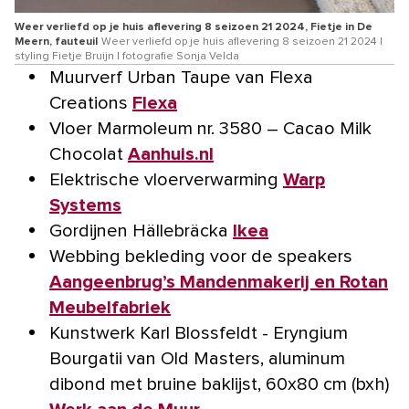
Weer verliefd op je huis aflevering 8 seizoen 21 2024, Fietje in De
Meern, fauteuil
Weer verliefd op je huis aflevering 8 seizoen 21 2024 |
styling Fietje Bruijn | fotografie Sonja Velda
Muurverf Urban Taupe van Flexa
Creations
Flexa
Vloer Marmoleum nr. 3580 – Cacao Milk
Chocolat
Aanhuis.nl
Elektrische vloerverwarming
Warp
Systems
Gordijnen Hällebräcka
Ikea
Webbing bekleding voor de speakers
Aangeenbrug’s Mandenmakerij en Rotan
Meubelfabriek
Kunstwerk Karl Blossfeldt - Eryngium
Bourgatii van Old Masters, aluminum
dibond met bruine baklijst, 60x80 cm (bxh)