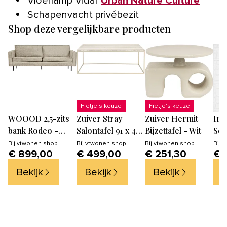
Vloerlamp Vidar
Urban Nature Culture
Schapenvacht privébezit
Shop deze vergelijkbare producten
Fietje's keuze
Fietje's keuze
WOOOD 2,5-zits
Zuiver Stray
Zuiver Hermit
Int
bank Rodeo -
Salontafel 91 x 41
Bijzettafel - Wit
Sca
Velvet -
cm Marmer/
vlo
Bij
vtwonen shop
Bij
vtwonen shop
Bij
vtwonen shop
Bij
v
€ 899,00
€ 499,00
€ 251,30
€ 
Wheatfield -
Metaal Grijs
cre
85x190x86
Bekijk
Bekijk
Bekijk
B