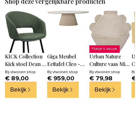
Shop deze vergelijkbare producten
Fietje's keuze
KICK Collection
Giga Meubel
Urban Nature
Urb
Kick stoel Dean -
Eettafel Cleo -
Culture vaas Mia -
Cul
Groen
Ovaal Beige - Eco
27x30x32cm
wan
Bij
vtwonen shop
Bij
vtwonen shop
Bij
vtwonen shop
Bij
v
€ 89,00
€ 959,00
€ 79,98
€ 
Composiet -
Bur
200cm
40x
Bekijk
Bekijk
Bekijk
B