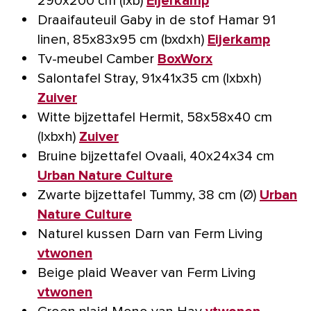
290x200 cm (lxb)
Eijerkamp
Draaifauteuil Gaby in de stof Hamar 91
linen, 85x83x95 cm (bxdxh)
Eijerkamp
Tv-meubel Camber
BoxWorx
Salontafel Stray, 91x41x35 cm (lxbxh)
Zuiver
Witte bijzettafel Hermit, 58x58x40 cm
(lxbxh)
Zuiver
Bruine bijzettafel Ovaali, 40x24x34 cm
Urban Nature Culture
Zwarte bijzettafel Tummy, 38 cm (Ø)
Urban
Nature Culture
Naturel kussen Darn van Ferm Living
vtwonen
Beige plaid Weaver van Ferm Living
vtwonen