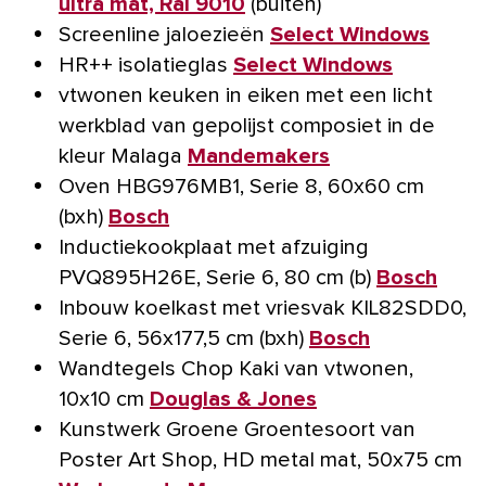
ultra mat, Ral 9010
(buiten)
Screenline jaloezieën
Select Windows
HR++ isolatieglas
Select Windows
vtwonen keuken in eiken met een licht
werkblad van gepolijst composiet in de
kleur Malaga
Mandemakers
Oven HBG976MB1, Serie 8, 60x60 cm
(bxh)
Bosch
Inductiekookplaat met afzuiging
PVQ895H26E, Serie 6, 80 cm (b)
Bosch
Inbouw koelkast met vriesvak KIL82SDD0,
Serie 6, 56x177,5 cm (bxh)
Bosch
Wandtegels Chop Kaki van vtwonen,
10x10 cm
Douglas & Jones
Kunstwerk Groene Groentesoort van
Poster Art Shop, HD metal mat, 50x75 cm