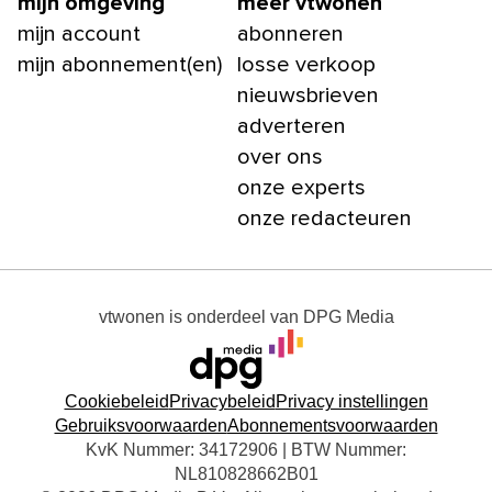
mijn omgeving
meer vtwonen
mijn account
abonneren
mijn abonnement(en)
losse verkoop
nieuwsbrieven
adverteren
over ons
onze experts
onze redacteuren
vtwonen
is onderdeel van
DPG Media
Cookiebeleid
Privacybeleid
Privacy instellingen
Gebruiksvoorwaarden
Abonnementsvoorwaarden
KvK Nummer: 34172906 | BTW Nummer:
NL810828662B01