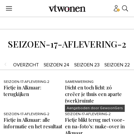
SEIZOEN-17-AFLEVERING-2
OVERZICHT
SEIZOEN 24
SEIZOEN 23
SEIZOEN 22
SEIZOEN-17-AFLEVERING-2
SAMENWERKING
Fietje in Alkmaar:
Dicht en toch licht: zó
terugkijken
creëer je thuis een aparte
(werk)ruimte
Aangeboden door GewoonGers
SEIZOEN-17-AFLEVERING-2
SEIZOEN-17-AFLEVERING-2
Fietje in Alkmaar: alle
Fietje blikt terug met voor-
informatie en het resultaat
en na-foto’s: make-over in
Alkmaar