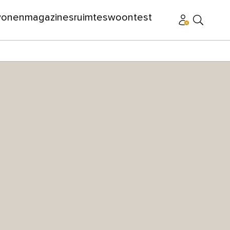
wonen
magazines
ruimtes
woontest