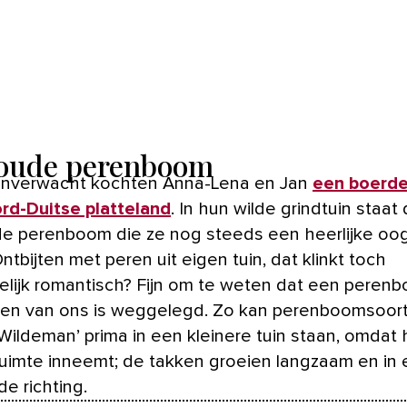
oude perenboom
 onverwacht kochten Anna-Lena en Jan
een boerder
rd-Duitse platteland
. In hun wilde grindtuin staat
e perenboom die ze nog steeds een heerlijke oo
Ontbijten met peren uit eigen tuin, dat klinkt toch
elijk romantisch? Fijn om te weten dat een peren
len van ons is weggelegd. Zo kan perenboomsoort
Wildeman’ prima in een kleinere tuin staan, omdat h
ruimte inneemt; de takken groeien langzaam en in
e richting.