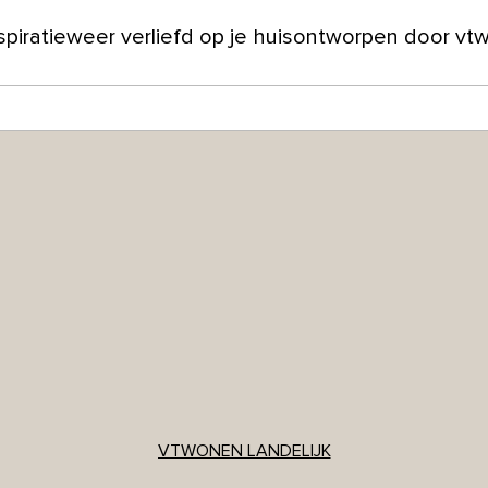
spiratie
weer verliefd op je huis
ontworpen door vt
ver ons
VTWONEN LANDELIJK