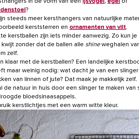
sthangers in de vorm van een
ijsvogel
,
egel
of
denstoel
?
zijn steeds meer kersthangers van natuurlijke mater
voorbeeld kerststerren en
ornamenten van vilt
.
te kerstballen zijn iets minder aanwezig. Zo kun je
 kwijt zonder dat de ballen alle
shine
weghalen va
m zelf.
n klaar met de kerstballen? Een landelijke kerstb
ft maar weinig nodig: wat dacht je van een slinger
ikken van linnen of jute? Dat maak je makkelijk zelf.
l de natuur in huis door een slinger te maken van s
roogde bloedsinaasappels.
ruik kerstlichtjes met een warm witte kleur.