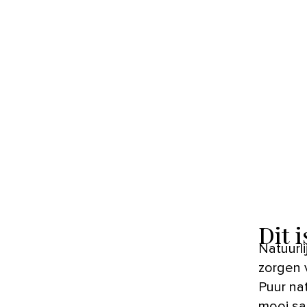
Dit i
Natuurlijke materialen, gedempte kleuren en accessoires die
zorgen v
Puur nat
mooi sa