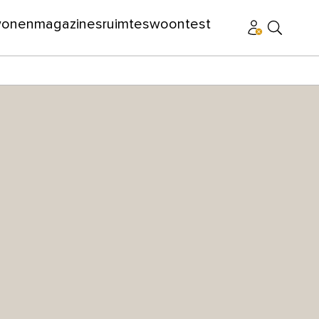
wonen
magazines
ruimtes
woontest