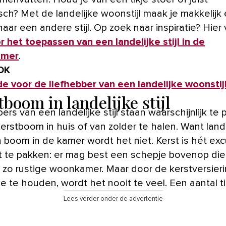
sch? Met de landelijke woonstijl maak je makkelijk
naar een andere stijl. Op zoek naar inspiratie? Hier 
r het toepassen van een landelijke stijl in de
amer
.
OK
de voor de liefhebber van een landelijke woonstij
boom in landelijke stijl
ers van een landelijke stijl staan waarschijnlijk te
erstboom in huis of van zolder te halen. Want lande
 boom in de kamer wordt het niet. Kerst is hét ex
t te pakken: er mag best een schepje bovenop die
 zo rustige woonkamer. Maar door de kerstversier
ke te houden, wordt het nooit te veel. Een aantal ti
Lees verder onder de advertentie