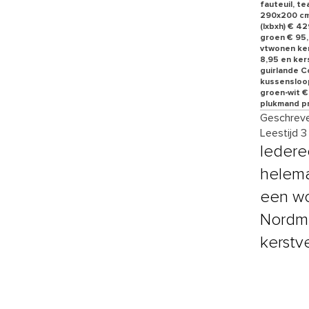
fauteuil, te
290x200 cm 
(lxbxh) € 42
groen € 95,
vtwonen ker
8,95 en ker
guirlande C
kussensloop
groen-wit € 
plukmand pr
Geschreve
Leestijd 3
Iedere
helem
een wo
Nordma
kerstve