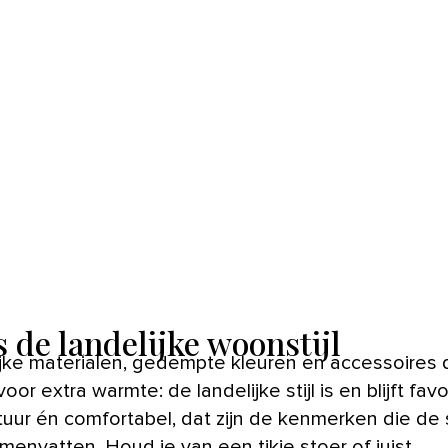
s de landelijke woonstijl
oor extra warmte: de landelijke stijl is en blijft favo
uur én comfortabel, dat zijn de kenmerken die de st
menvatten. Houd je van een tikje stoer of juist