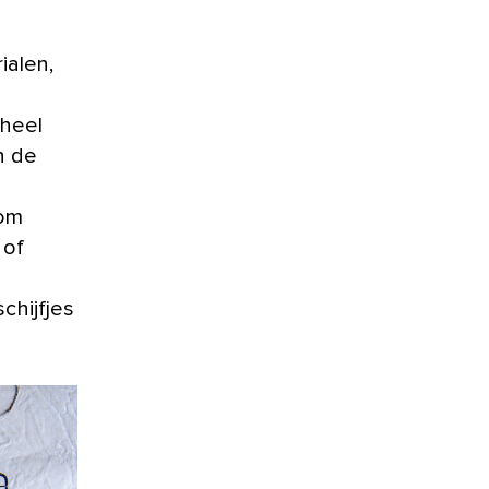
ialen,
 heel
n de
oom
 of
chijfjes