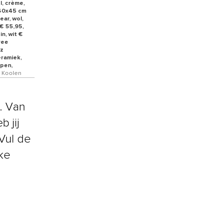
l, crème,
x40x45 cm
ear, wol,
 € 55,95,
n, wit €
ree
tz
eramiek,
mpen,
n Koolen
. Van
b jij
Vul de
ke