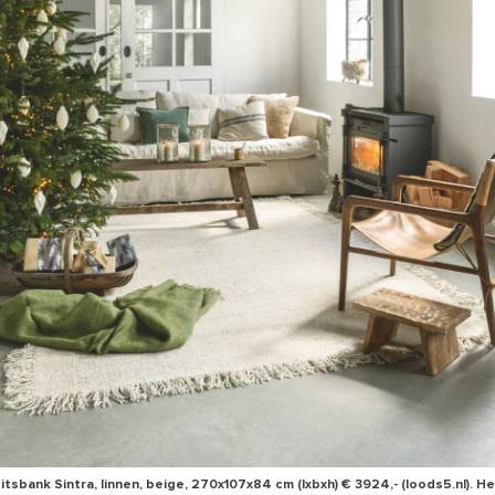
itsbank Sintra, linnen, beige, 270x107x84 cm (lxbxh) € 3924,- (loods5.nl). H