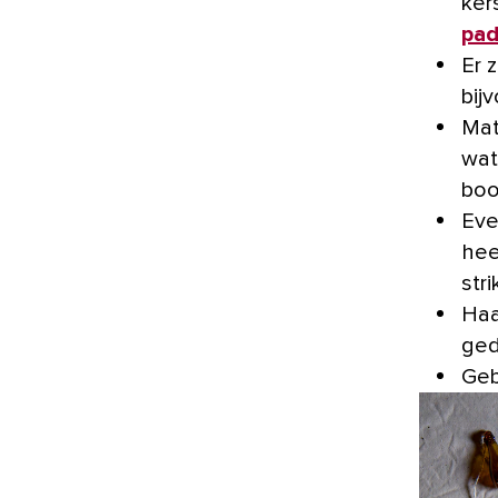
ker
pad
Er 
bij
Mat
wat
boo
Eve
hee
str
Haa
ged
Geb