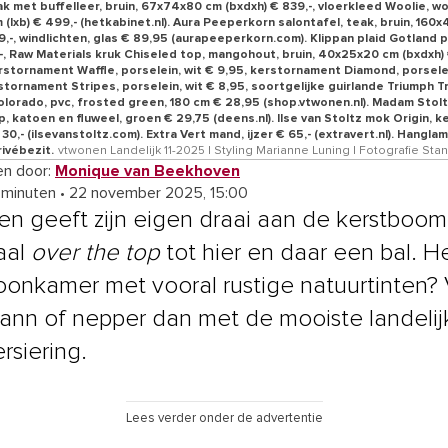
ak met buffelleer, bruin, 67x74x80 cm (bxdxh) € 839,-, vloerkleed Woolie, wo
(lxb) € 499,- (hetkabinet.nl). Aura Peeperkorn salontafel, teak, bruin, 160
9,-, windlichten, glas € 89,95 (aurapeeperkorn.com). Klippan plaid Gotland p
-, Raw Materials kruk Chiseled top, mangohout, bruin, 40x25x20 cm (bxdxh)
stornament Waffle, porselein, wit € 9,95, kerstornament Diamond, porselei
stornament Stripes, porselein, wit € 8,95, soortgelijke guirlande Triumph T
olorado, pvc, frosted green, 180 cm € 28,95 (shop.vtwonen.nl). Madam Stol
, katoen en fluweel, groen € 29,75 (deens.nl). Ilse van Stoltz mok Origin, k
30,- (ilsevanstoltz.com). Extra Vert mand, ijzer € 65,- (extravert.nl). Hangla
ivébezit.
vtwonen Landelijk 11-2025 | Styling Marianne Luning | Fotografie Sta
n door:
Monique van Beekhoven
 minuten
•
22 november 2025, 15:00
en geeft zijn eigen draai aan de kerstboom
aal
over the top
tot hier en daar een bal. He
onkamer met vooral rustige natuurtinten? 
nn of nepper dan met de mooiste landelij
rsiering.
Lees verder onder de advertentie