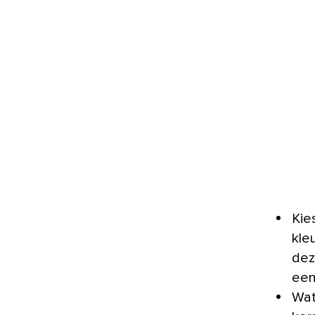
Kie
kle
dez
een
Wat