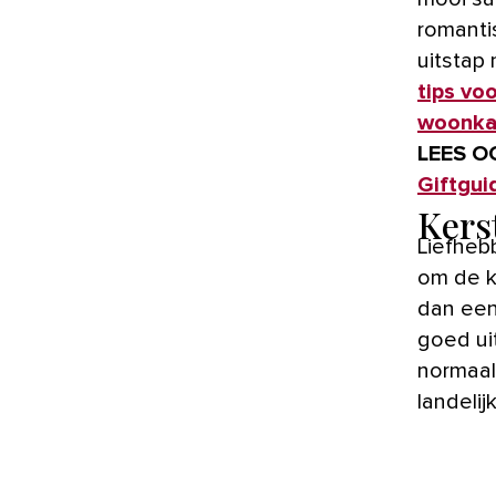
romanti
uitstap 
tips voo
woonk
LEES O
Giftgui
Kerst
Liefhebb
om de k
dan een
goed ui
normaal
landelij