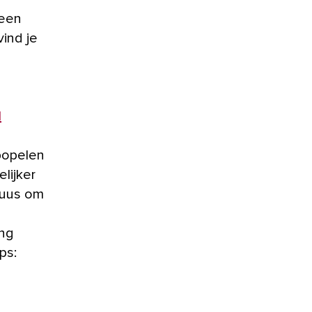
 een
vind je
l
 popelen
lijker
cuus om
ing
ps: