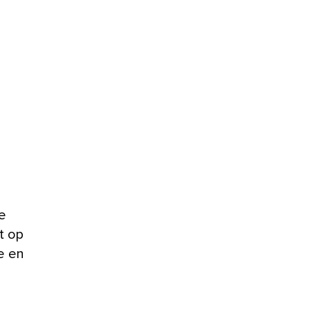
e
t op
e en