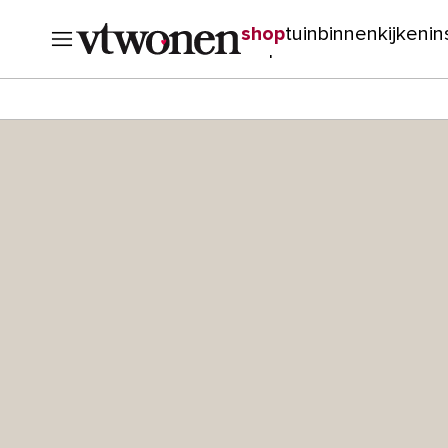
shop
tuin
binnenkijken
in
verbouwen
cursussen
o