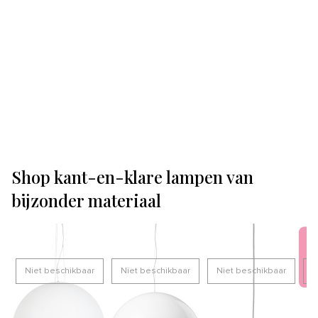
Shop kant-en-klare lampen van
bijzonder materiaal
Niet beschikbaar
Niet beschikbaar
Niet beschikbaar
N