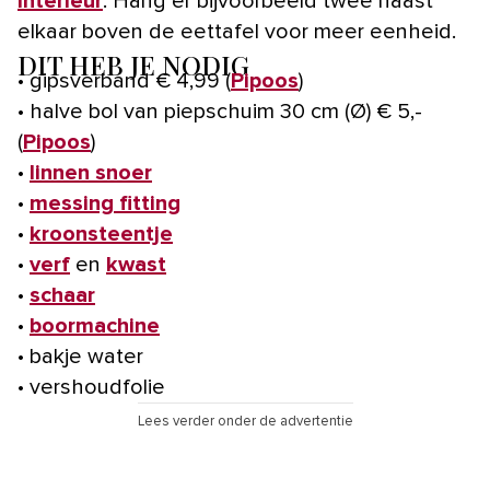
interieur
. Hang er bijvoorbeeld twee naast
elkaar boven de eettafel voor meer eenheid.
DIT HEB JE NODIG
• gipsverband € 4,99 (
Pipoos
)
• halve bol van piepschuim 30 cm (Ø) € 5,-
(
Pipoos
)
•
linnen snoer
•
messing fitting
•
kroonsteentje
•
verf
en
kwast
•
schaar
•
boormachine
• bakje water
• vershoudfolie
Lees verder onder de advertentie