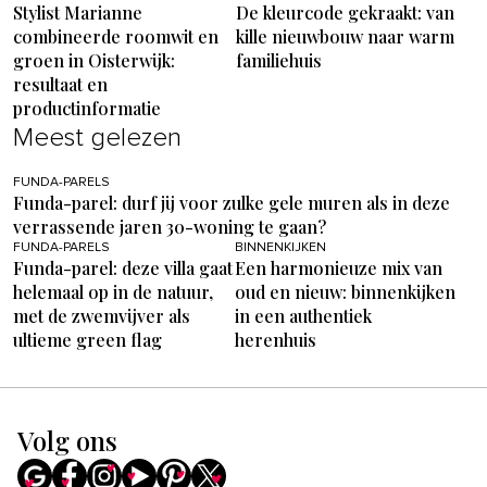
Stylist Marianne
De kleurcode gekraakt: van
combineerde roomwit en
kille nieuwbouw naar warm
groen in Oisterwijk:
familiehuis
resultaat en
productinformatie
Meest gelezen
FUNDA-PARELS
Funda-parel: durf jij voor zulke gele muren als in deze
verrassende jaren 30-woning te gaan?
FUNDA-PARELS
BINNENKIJKEN
Funda-parel: deze villa gaat
Een harmonieuze mix van
helemaal op in de natuur,
oud en nieuw: binnenkijken
met de zwemvijver als
in een authentiek
ultieme green flag
herenhuis
Volg ons