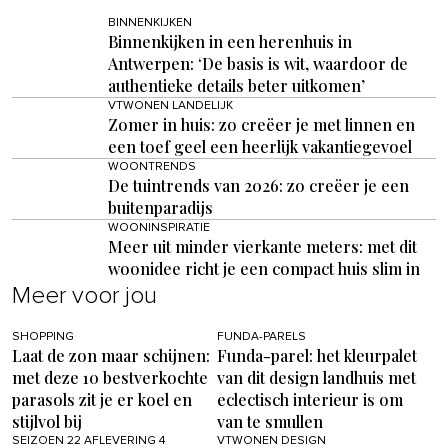
BINNENKIJKEN
Binnenkijken in een herenhuis in
Antwerpen: ‘De basis is wit, waardoor de
authentieke details beter uitkomen’
VTWONEN LANDELIJK
Zomer in huis: zo creëer je met linnen en
een toef geel een heerlijk vakantiegevoel
WOONTRENDS
De tuintrends van 2026: zo creëer je een
buitenparadijs
WOONINSPIRATIE
Meer uit minder vierkante meters: met dit
woonidee richt je een compact huis slim in
Meer voor jou
SHOPPING
FUNDA-PARELS
Laat de zon maar schijnen:
Funda-parel: het kleurpalet
met deze 10 bestverkochte
van dit design landhuis met
parasols zit je er koel en
eclectisch interieur is om
stijlvol bij
van te smullen
SEIZOEN 22 AFLEVERING 4
VTWONEN DESIGN