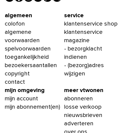
algemeen
service
colofon
klantenservice shop
algemene
klantenservice
voorwaarden
magazine
spelvoorwaarden
- bezorgklacht
toegankelijkheid
indienen
bezoekersaantallen
- (bezorg)adres
copyright
wijzigen
contact
mijn omgeving
meer vtwonen
mijn account
abonneren
mijn abonnement(en)
losse verkoop
nieuwsbrieven
adverteren
over ons