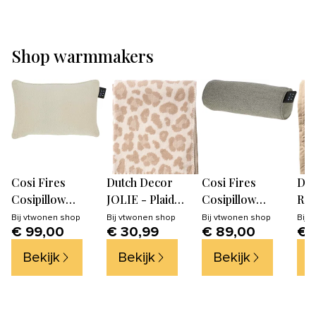
Shop warmmakers
Cosi Fires
Dutch Decor
Cosi Fires
Dut
Cosipillow
JOLIE - Plaid
Cosipillow
RO
warmtekussen
140x180 cm -
warmtekussen
bed
Bij
vtwonen shop
Bij
vtwonen shop
Bij
vtwonen shop
Bij
v
€ 99,00
€ 30,99
€ 89,00
€ 
Comfort teddy -
Pumice Stone -
Bolster Comfort
cm 
40x60cm
beige - panter
grey - 45x15cm
- b
Bekijk
Bekijk
Bekijk
B
dessin - franjes