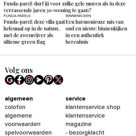
Funda-parel: durf jij voor zulke gele muren als in deze
verrassende jaren 30-woning te gaan?
FUNDA-PARELS
BINNENKIJKEN
Funda-parel: deze villa gaat
Een harmonieuze mix van
helemaal op in de natuur,
oud en nieuw: binnenkijken
met de zwemvijver als
in een authentiek
ultieme green flag
herenhuis
Volg ons
algemeen
service
colofon
klantenservice shop
algemene
klantenservice
voorwaarden
magazine
spelvoorwaarden
- bezorgklacht