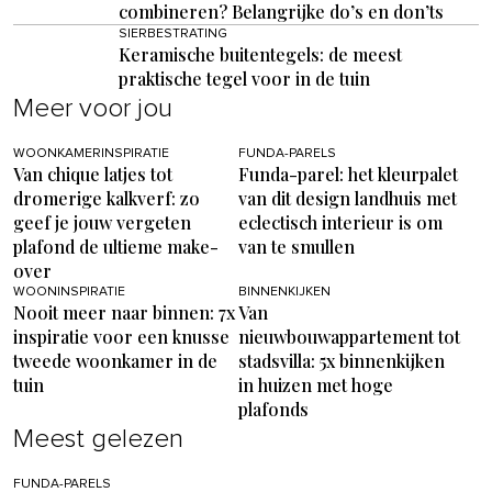
combineren? Belangrijke do’s en don’ts
SIERBESTRATING
Keramische buitentegels: de meest
praktische tegel voor in de tuin
Meer voor jou
WOONKAMERINSPIRATIE
FUNDA-PARELS
Van chique latjes tot
Funda-parel: het kleurpalet
dromerige kalkverf: zo
van dit design landhuis met
geef je jouw vergeten
eclectisch interieur is om
plafond de ultieme make-
van te smullen
over
WOONINSPIRATIE
BINNENKIJKEN
Nooit meer naar binnen: 7x
Van
inspiratie voor een knusse
nieuwbouwappartement tot
tweede woonkamer in de
stadsvilla: 5x binnenkijken
tuin
in huizen met hoge
plafonds
Meest gelezen
FUNDA-PARELS