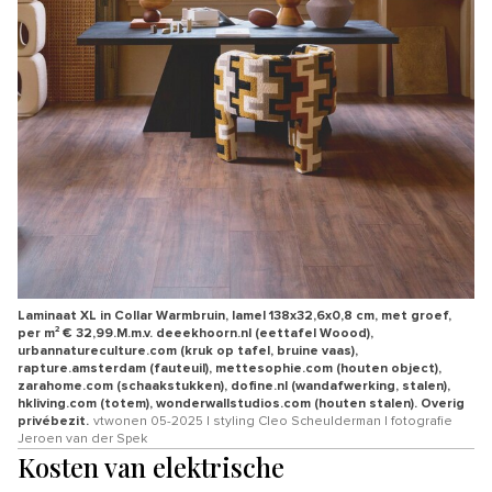
Laminaat XL in Collar Warmbruin, lamel 138x32,6x0,8 cm, met groef,
per m² € 32,99.M.m.v. deeekhoorn.nl (eettafel Woood),
urbannatureculture.com (kruk op tafel, bruine vaas),
rapture.amsterdam (fauteuil), mettesophie.com (houten object),
zarahome.com (schaakstukken), dofine.nl (wandafwerking, stalen),
hkliving.com (totem), wonderwallstudios.com (houten stalen). Overig
privébezit.
vtwonen 05-2025 | styling Cleo Scheulderman | fotografie
Jeroen van der Spek
Kosten van elektrische