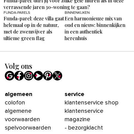
Funda-parel: durf jij voor zulke gele muren als in deze
verrassende jaren 30-woning te gaan?
FUNDA-PARELS
BINNENKIJKEN
Funda-parel: deze villa gaat
Een harmonieuze mix van
helemaal op in de natuur,
oud en nieuw: binnenkijken
met de zwemvijver als
in een authentiek
ultieme green flag
herenhuis
Volg ons
algemeen
service
colofon
klantenservice shop
algemene
klantenservice
voorwaarden
magazine
spelvoorwaarden
- bezorgklacht