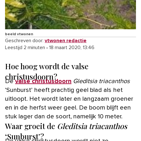
beeld vtwonen
Geschreven door:
vtwonen redactie
Leestijd 2 minuten
•
18 maart 2020, 13:46
Hoe hoog wordt de valse
christusdoorn?
De
valse christusdoorn
Gleditsia triacanthos
‘Sunburst’ heeft prachtig geel blad als het
uitloopt. Het wordt later en langzaam groener
en in de herfst weer geel. De boom blijft een
stuk lager dan de soort, namelijk 10 meter.
Waar groeit de
Gleditsia triacanthos
‘Sunburst’?