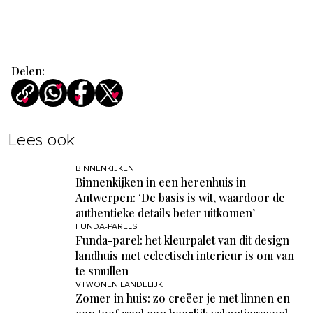
Delen:
Lees ook
BINNENKIJKEN
Binnenkijken in een herenhuis in
Antwerpen: ‘De basis is wit, waardoor de
authentieke details beter uitkomen’
FUNDA-PARELS
Funda-parel: het kleurpalet van dit design
landhuis met eclectisch interieur is om van
te smullen
VTWONEN LANDELIJK
Zomer in huis: zo creëer je met linnen en