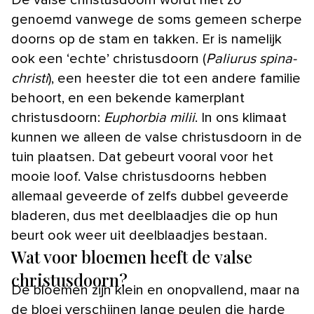
De valse christusdoorn wordt niet zo
genoemd vanwege de soms gemeen scherpe
doorns op de stam en takken. Er is namelijk
ook een ‘echte’ christusdoorn (
Paliurus spina-
christi
), een heester die tot een andere familie
behoort, en een bekende kamerplant
christusdoorn:
Euphorbia milii
. In ons klimaat
kunnen we alleen de valse christusdoorn in de
tuin plaatsen. Dat gebeurt vooral voor het
mooie loof. Valse christusdoorns hebben
allemaal geveerde of zelfs dubbel geveerde
bladeren, dus met deelblaadjes die op hun
beurt ook weer uit deelblaadjes bestaan.
Wat voor bloemen heeft de valse
christusdoorn?
De bloemen zijn klein en onopvallend, maar na
de bloei verschijnen lange peulen die harde