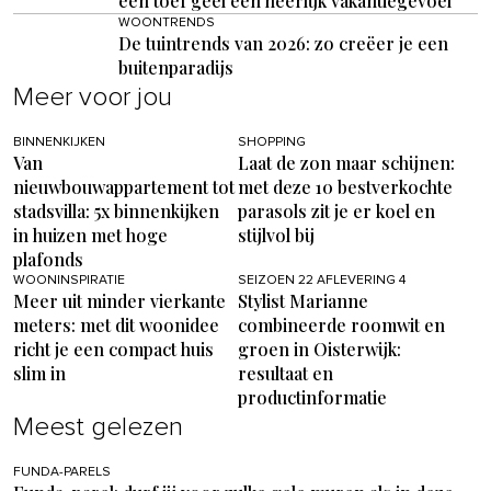
een toef geel een heerlijk vakantiegevoel
WOONTRENDS
De tuintrends van 2026: zo creëer je een
buitenparadijs
Meer voor jou
BINNENKIJKEN
SHOPPING
Van
Laat de zon maar schijnen:
nieuwbouwappartement tot
met deze 10 bestverkochte
stadsvilla: 5x binnenkijken
parasols zit je er koel en
in huizen met hoge
stijlvol bij
plafonds
WOONINSPIRATIE
SEIZOEN 22 AFLEVERING 4
Meer uit minder vierkante
Stylist Marianne
meters: met dit woonidee
combineerde roomwit en
richt je een compact huis
groen in Oisterwijk:
slim in
resultaat en
productinformatie
Meest gelezen
FUNDA-PARELS