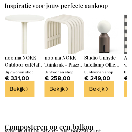
Inspiratie voor jouw perfecte aankoop
noo.ma NOKK
noo.ma NOKK
Studio Unhyde
AFK
Outdoor cafétafel
Tuinkruk - Piazza
tafellamp Ollie
vlo
- Piazza Beige
Beige
Medium - Sand
Myk
Bij
vtwonen shop
Bij
vtwonen shop
Bij
vtwonen shop
Bij
v
€ 331,00
€ 258,00
€ 249,00
€ 
Beige -
bin
11.2x9x26.8cm
- z
Bekijk
Bekijk
Bekijk
B
cm
Composteren op een balkon
Wist je dat je ook op het balkon kunt