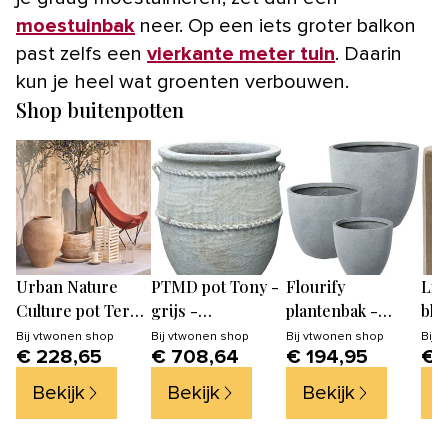
moestuinbak
neer. Op een iets groter balkon
past zelfs een
vierkante meter tuin
. Daarin
kun je heel wat groenten verbouwen.
Shop buitenpotten
Urban Nature
PTMD pot Tony -
Flourify
Lig
Culture pot Terra
grijs -
plantenbak -
blo
Terracotta - Ø
60x60x72cm
Fibreclay - set
wit
Bij
vtwonen shop
Bij
vtwonen shop
Bij
vtwonen shop
Bij
v
€ 228,65
€ 708,64
€ 194,95
€ 
40.5x34cm
van 3 - 159 cm
Bekijk
Bekijk
Bekijk
B