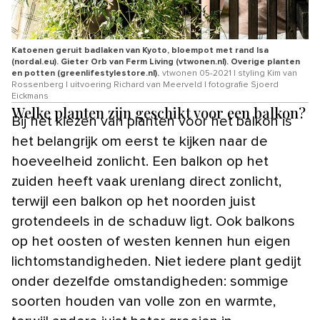
Katoenen geruit badlaken van Kyoto, bloempot met rand Isa
(nordal.eu). Gieter Orb van Ferm Living (vtwonen.nl). Overige planten
en potten (greenlifestylestore.nl).
vtwonen 05-2021 | styling Kim van
Rossenberg | uitvoering Richard van Meerveld | fotografie Sjoerd
Eickmans
Welke planten zijn geschikt voor een balkon?
Bij het kiezen van planten voor het balkon is
het belangrijk om eerst te kijken naar de
hoeveelheid zonlicht. Een balkon op het
zuiden heeft vaak urenlang direct zonlicht,
terwijl een balkon op het noorden juist
grotendeels in de schaduw ligt. Ook balkons
op het oosten of westen kennen hun eigen
lichtomstandigheden. Niet iedere plant gedijt
onder dezelfde omstandigheden: sommige
soorten houden van volle zon en warmte,